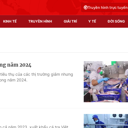
Truyền hình trực tuyến
KINH TẾ
TRUYỀN HÌNH
GIẢI TRÍ
Y TẾ
ĐỜI SỐNG
Pháp luật
Y tế
Truyền hình
Multimedia
rong năm 2024
Phim VTV
Video
tiêu thụ của các thị trường giảm nhưng
trong năm 2024.
Hậu trường
Shorts video
Nhân vật
Podcast
Khán giả
EMagazine
Giải sao mai
Photo
Infographic
h cả năm 2023, xuất khẩu cá tra Việt