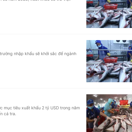
Góc ảnh
Giáo dục
Công nghệ
Tuyển sinh
Hitech Công ng
Học trực tuyến
Sản phẩm
 trường nhập khẩu sẽ khởi sắc để ngành
g
Thị trường
Tư vấn
ợc mục tiêu xuất khẩu 2 tỷ USD trong năm
n cá tra.