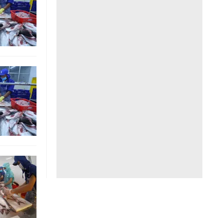
Liên hệ toà soạn
hệ tương lai