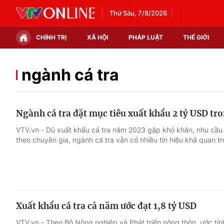
Thứ Sáu, 7/8/2026
CHÍNH TRỊ
XÃ HỘI
PHÁP LUẬT
THẾ GIỚI
Chính trị
Xã hội
ngành cá tra
Thế giới
Kinh tế
Ngành cá tra đặt mục tiêu xuất khẩu 2 tỷ USD t
Tin tức
Tài chính
VTV.vn - Dù xuất khẩu cá tra năm 2023 gặp khó khăn, nhu cầu 
theo chuyên gia, ngành cá tra vẫn có nhiều tín hiệu khả quan 
Thế giới đó đây
Thị trường
Câu chuyện quốc tế
Góc doanh nghiệp
Dữ liệu và đời sống
Xuất khẩu cá tra cả năm ước đạt 1,8 tỷ USD
VTV.vn - Theo Bộ Nông nghiệp và Phát triển nông thôn, ước tín