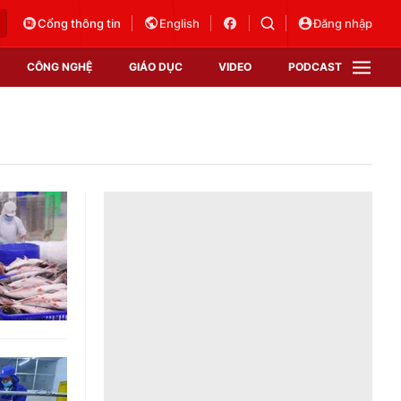
Cổng thông tin
English
Đăng nhập
CÔNG NGHỆ
GIÁO DỤC
VIDEO
PODCAST
VTV Money
VTV Thể thao
VTV Sức khoẻ
Bất động sản
Thị trường 24h
Tấm lòng Việt
Vươn mình bằng AI
VTV4
VTV8
VTV9
Lịch phát sóng
Giao lưu trực tuyến
Sự kiện