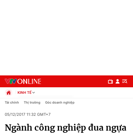
KINH TẾ
Chính trị
Tài chính
Thị trường
Góc doanh nghiệp
Xã hội
05/12/2017 11:32 GMT+7
Pháp luật
Chuyên mục
Kinh tế
Ngành công nghiệp đua ngựa
Thể thao