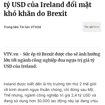
Chính trị
tỷ USD của Ireland đối mặt
Truyền hình
khó khăn do Brexit
Văn hóa - Giải trí
Xã hội
Y tế
Đời sống
Trung tâm Tin tức VTV24
Pháp luật
Công nghệ
Giáo dục
Y tế
VTV.vn - Sức ép từ Brexit được cho sẽ ảnh hưởng
Thế giới
lớn tới ngành công nghiệp đua ngựa trị giá tỷ
Tin tức
USD của Ireland.
Kinh tế
Thế giới đó đây
Tài chính
Dữ liệu và đời sống
Ireland được biết đến là thị trường lớn thứ 2 thế giới
Câu chuyện quốc tế
Thị trường
về kinh doanh ngựa thuần chủng, chỉ đứng sau Mỹ.
Thế nhưng, ngành công nghiệp trị giá 2,4 tỷ USD và
Truyền hình
Góc doanh nghiệp
đang sử dụng hơn 30.000 lao động này lại đang chịu