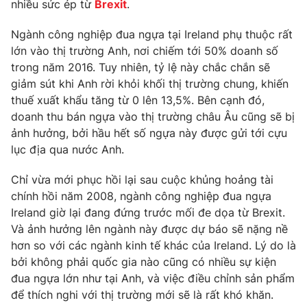
Phim VTV
nhiều sức ép từ
Brexit
.
Giải trí
Hậu trường
Ngành công nghiệp đua ngựa tại Ireland phụ thuộc rất
Điện ảnh
lớn vào thị trường Anh, nơi chiếm tới 50% doanh số
Đời sống
Nhân vật
trong năm 2016. Tuy nhiên, tỷ lệ này chắc chắn sẽ
Âm nhạc
Du lịch
giảm sút khi Anh rời khỏi khối thị trường chung, khiến
Khán giả
Giáo dục
Sao
thuế xuất khẩu tăng từ 0 lên 13,5%. Bên cạnh đó,
Làm đẹp
Giải sao mai
doanh thu bán ngựa vào thị trường châu Âu cũng sẽ bị
Tuyển sinh
ảnh hưởng, bởi hầu hết số ngựa này được gửi tới cựu
Công nghệ
Chất lượng cuộc sống
lục địa qua nước Anh.
Học trực tuyến
Hitech Công nghệ tương lai
Giao lưu trực tuyến
Chỉ vừa mới phục hồi lại sau cuộc khủng hoảng tài
Sản phẩm
chính hồi năm 2008, ngành công nghiệp đua ngựa
Ireland giờ lại đang đứng trước mối đe dọa từ Brexit.
Lịch phát sóng
Thị trường
Và ảnh hưởng lên ngành này được dự báo sẽ nặng nề
Tư vấn
hơn so với các ngành kinh tế khác của Ireland. Lý do là
bởi không phải quốc gia nào cũng có nhiều sự kiện
Chuyên mục khác
đua ngựa lớn như tại Anh, và việc điều chỉnh sản phẩm
Emagazine
Podcast
để thích nghi với thị trường mới sẽ là rất khó khăn.