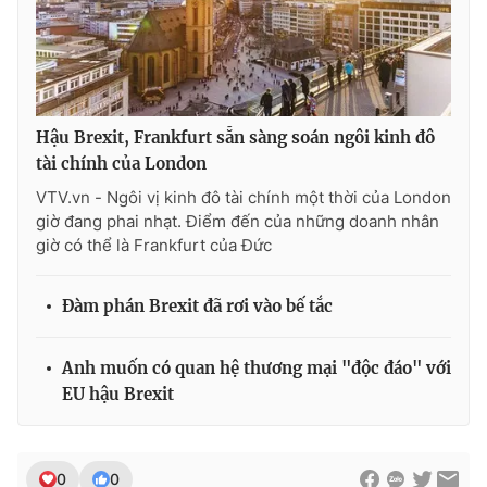
THỜI BÁO VTV
Hậu Brexit, Frankfurt sẵn sàng soán ngôi kinh đô
tài chính của London
VTV.vn - Ngôi vị kinh đô tài chính một thời của London
Theo dõi báo trên
giờ đang phai nhạt. Điểm đến của những doanh nhân
giờ có thể là Frankfurt của Đức
Cơ quan chủ quản:
Đài Truyền hình Việt Nam
Cơ quan báo chí:
Thời báo VTV
Đàm phán Brexit đã rơi vào bế tắc
Giấy phép hoạt động báo in và báo điện tử số 483/GP-BTTTT
cấp ngày 29/12/2023
Anh muốn có quan hệ thương mại "độc đáo" với
Tổng Biên tập:
Vũ Thanh Thủy
EU hậu Brexit
Phó Tổng Biên tập:
Nguyễn Thị Mỹ Hạnh, Phạm Quốc Thắng,
Nguyễn Trọng Ninh
Tổng đài VTV:
024.38 355 931 - 024.38 355 932
0
0