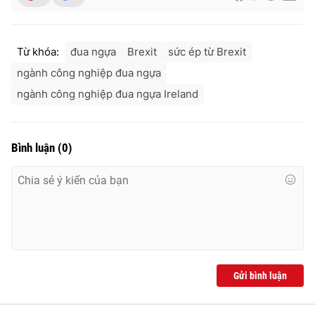
Ðiện thoại Thời báo VTV:
024.66 897 897
Email:
toasoan@vtv.vn
Liên hệ quảng cáo:
024-7300.7108
Từ khóa:
đua ngựa
Brexit
sức ép từ Brexit
ngành công nghiệp đua ngựa
ngành công nghiệp đua ngựa Ireland
Bình luận
(
0
)
® Cấm sao chép dưới mọi hình thức nếu không có sự chấp
thuận bằng văn bản. Ghi rõ nguồn VTV.vn khi phát hành lại
thông tin từ website này.
Gửi bình luận