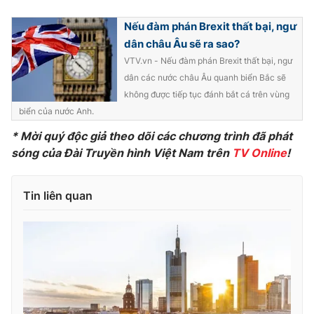
Photo
Infographic
Nếu đàm phán Brexit thất bại, ngư
dân châu Âu sẽ ra sao?
VTV.vn - Nếu đàm phán Brexit thất bại, ngư
Video
Shorts video
dân các nước châu Âu quanh biển Bắc sẽ
không được tiếp tục đánh bắt cá trên vùng
VTV Money
VTV Thể thao
biển của nước Anh.
*
Mời quý độc giả theo dõi các chương
trình đã phát
VTV Sức khoẻ
Bất động sản
sóng của Đài Truyền hình Việt Nam trên
TV Online
!
Thị trường 24h
Tấm lòng Việt
Tin liên quan
VTV4
Vươn mình bằng AI
VTV9
VTV8
Liên hệ tòa soạn
English