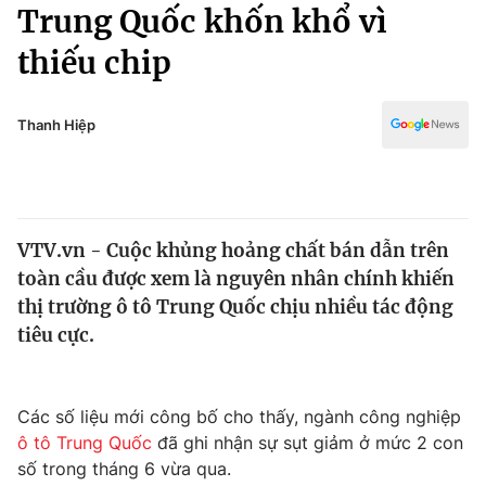
Chính trị
Trung Quốc khốn khổ vì
Truyền hình
thiếu chip
Văn hóa - Giải trí
Xã hội
Y tế
Đời sống
Thanh Hiệp
Pháp luật
Công nghệ
Giáo dục
Y tế
VTV.vn - Cuộc khủng hoảng chất bán dẫn trên
Thế giới
toàn cầu được xem là nguyên nhân chính khiến
Tin tức
thị trường ô tô Trung Quốc chịu nhiều tác động
Kinh tế
tiêu cực.
Thế giới đó đây
Tài chính
Dữ liệu và đời sống
Câu chuyện quốc tế
Thị trường
Các số liệu mới công bố cho thấy, ngành công nghiệp
ô tô Trung Quốc
đã ghi nhận sự sụt giảm ở mức 2 con
Truyền hình
Góc doanh nghiệp
số trong tháng 6 vừa qua.