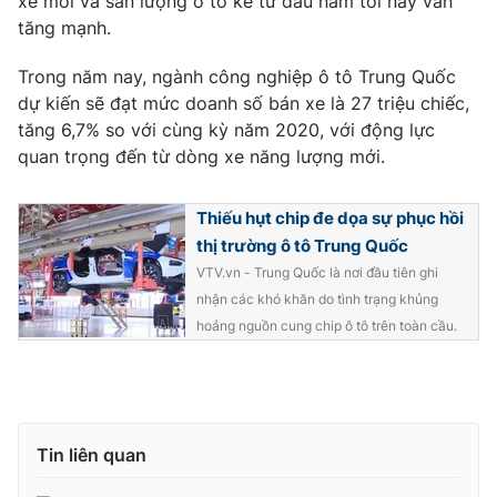
xe mới và sản lượng ô tô kể từ đầu năm tới nay vẫn
Ðiện thoại Thời báo VTV:
024.66 897 897
tăng mạnh.
Email:
toasoan@vtv.vn
Liên hệ quảng cáo:
024-7300.7108
Trong năm nay, ngành công nghiệp ô tô Trung Quốc
dự kiến sẽ đạt mức doanh số bán xe là 27 triệu chiếc,
tăng 6,7% so với cùng kỳ năm 2020, với động lực
quan trọng đến từ dòng xe năng lượng mới.
Thiếu hụt chip đe dọa sự phục hồi
thị trường ô tô Trung Quốc
VTV.vn - Trung Quốc là nơi đầu tiên ghi
nhận các khó khăn do tình trạng khủng
hoảng nguồn cung chip ô tô trên toàn cầu.
® Cấm sao chép dưới mọi hình thức nếu không có sự chấp
thuận bằng văn bản. Ghi rõ nguồn VTV.vn khi phát hành lại
thông tin từ website này.
Tin liên quan