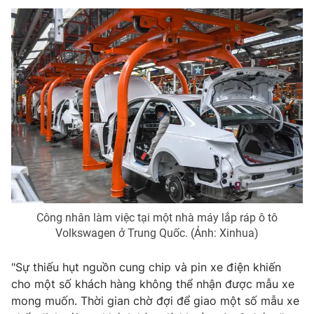
Photo
Infographic
Video
Shorts video
VTV Money
VTV Thể thao
VTV Sức khoẻ
Bất động sản
Thị trường 24h
Tấm lòng Việt
Công nhân làm việc tại một nhà máy lắp ráp ô tô
VTV4
Vươn mình bằng AI
Volkswagen ở Trung Quốc. (Ảnh: Xinhua)
VTV9
VTV8
"Sự thiếu hụt nguồn cung chip và pin xe điện khiến
cho một số khách hàng không thể nhận được mẫu xe
mong muốn. Thời gian chờ đợi để giao một số mẫu xe
Liên hệ tòa soạn
English