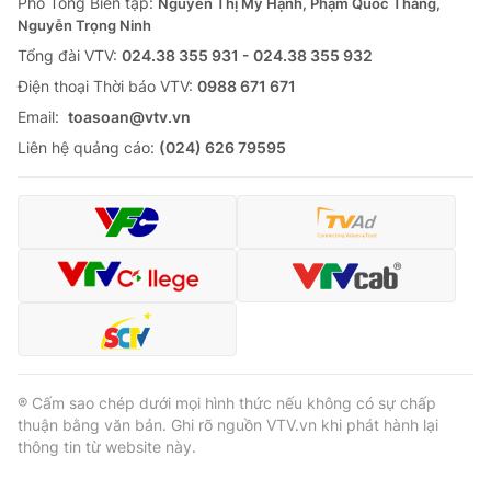
Phó Tổng Biên tập:
Nguyễn Thị Mỹ Hạnh, Phạm Quốc Thắng,
Nguyễn Trọng Ninh
Tổng đài VTV:
024.38 355 931 - 024.38 355 932
Ðiện thoại Thời báo VTV:
0988 671 671
Email:
toasoan@vtv.vn
Liên hệ quảng cáo:
(024) 626 79595
® Cấm sao chép dưới mọi hình thức nếu không có sự chấp
thuận bằng văn bản. Ghi rõ nguồn VTV.vn khi phát hành lại
thông tin từ website này.