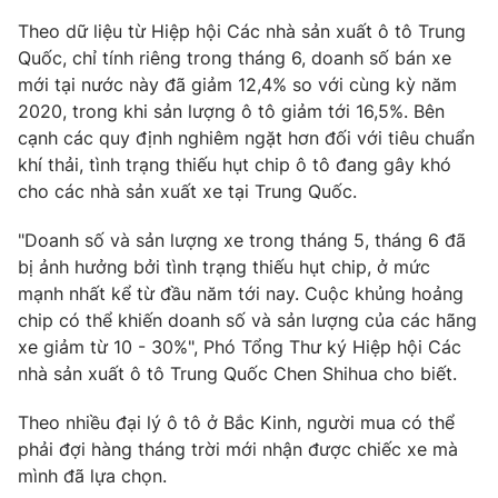
Phim VTV
Giải trí
Theo dữ liệu từ Hiệp hội Các nhà sản xuất ô tô Trung
Hậu trường
Quốc, chỉ tính riêng trong tháng 6, doanh số bán xe
Điện ảnh
mới tại nước này đã giảm 12,4% so với cùng kỳ năm
Đời sống
Nhân vật
2020, trong khi sản lượng ô tô giảm tới 16,5%. Bên
Âm nhạc
Du lịch
cạnh các quy định nghiêm ngặt hơn đối với tiêu chuẩn
Khán giả
Giáo dục
Sao
khí thải, tình trạng thiếu hụt chip ô tô đang gây khó
Làm đẹp
Giải sao mai
cho các nhà sản xuất xe tại Trung Quốc.
Tuyển sinh
Công nghệ
Chất lượng cuộc sống
"Doanh số và sản lượng xe trong tháng 5, tháng 6 đã
Học trực tuyến
Hitech Công nghệ tương lai
bị ảnh hưởng bởi tình trạng thiếu hụt chip, ở mức
Giao lưu trực tuyến
mạnh nhất kể từ đầu năm tới nay. Cuộc khủng hoảng
Sản phẩm
chip có thể khiến doanh số và sản lượng của các hãng
Lịch phát sóng
xe giảm từ 10 - 30%", Phó Tổng Thư ký Hiệp hội Các
Thị trường
nhà sản xuất ô tô Trung Quốc Chen Shihua cho biết.
Tư vấn
Theo nhiều đại lý ô tô ở Bắc Kinh, người mua có thể
Chuyên mục khác
phải đợi hàng tháng trời mới nhận được chiếc xe mà
Emagazine
Podcast
mình đã lựa chọn.