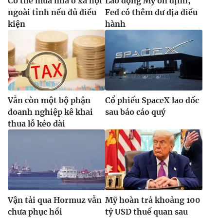
Có thể mua nhà ở xã hội
Lao động Mỹ ổn định,
ngoài tỉnh nếu đủ điều
Fed có thêm dư địa điều
kiện
hành
Vẫn còn một bộ phận
Cổ phiếu SpaceX lao dốc
doanh nghiệp kê khai
sau báo cáo quý
thua lỗ kéo dài
Vận tải qua Hormuz vẫn
Mỹ hoàn trả khoảng 100
chưa phục hồi
tỷ USD thuế quan sau