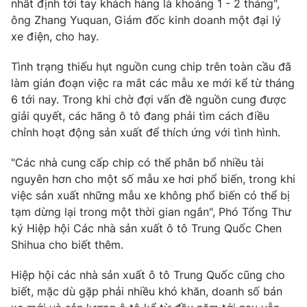
nhất định tới tay khách hàng là khoảng 1 - 2 tháng",
ông Zhang Yuquan, Giám đốc kinh doanh một đại lý
xe điện, cho hay.
Tình trạng thiếu hụt nguồn cung chip trên toàn cầu đã
THỜI BÁO VTV
làm gián đoạn việc ra mắt các mẫu xe mới kể từ tháng
6 tới nay. Trong khi chờ đợi vấn đề nguồn cung được
giải quyết, các hãng ô tô đang phải tìm cách điều
Theo dõi báo trên
chỉnh hoạt động sản xuất để thích ứng với tình hình.
"Các nhà cung cấp chip có thể phân bổ nhiều tài
Cơ quan chủ quản:
Đài Truyền hình Việt Nam
nguyên hơn cho một số mẫu xe hơi phổ biến, trong khi
Cơ quan báo chí:
Thời báo VTV
việc sản xuất những mẫu xe không phổ biến có thể bị
Giấy phép hoạt động báo in và báo điện tử số 483/GP-BTTTT
tạm dừng lại trong một thời gian ngắn", Phó Tổng Thư
cấp ngày 29/12/2023
ký Hiệp hội Các nhà sản xuất ô tô Trung Quốc Chen
Tổng Biên tập:
Vũ Thanh Thủy
Shihua cho biết thêm.
Phó Tổng Biên tập:
Nguyễn Thị Mỹ Hạnh, Phạm Quốc Thắng,
Hiệp hội các nhà sản xuất ô tô Trung Quốc cũng cho
Nguyễn Trọng Ninh
biết, mặc dù gặp phải nhiều khó khăn, doanh số bán
Tổng đài VTV:
024.38 355 931 - 024.38 355 932