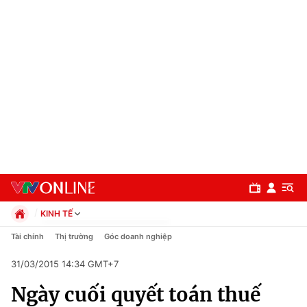
KINH TẾ
Chính trị
Tài chính
Thị trường
Góc doanh nghiệp
Xã hội
31/03/2015 14:34 GMT+7
Pháp luật
Chuyên mục
Kinh tế
Ngày cuối quyết toán thuế
Thể thao