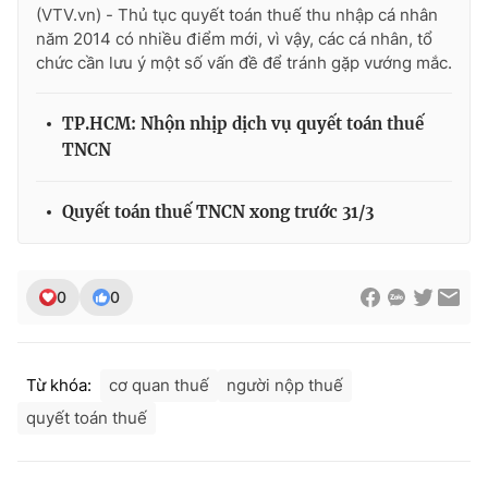
(VTV.vn) - Thủ tục quyết toán thuế thu nhập cá nhân
Photo
Infographic
năm 2014 có nhiều điểm mới, vì vậy, các cá nhân, tổ
chức cần lưu ý một số vấn đề để tránh gặp vướng mắc.
Video
Shorts video
TP.HCM: Nhộn nhịp dịch vụ quyết toán thuế
TNCN
VTV Money
VTV Thể thao
Quyết toán thuế TNCN xong trước 31/3
VTV Sức khoẻ
Bất động sản
Thị trường 24h
Tấm lòng Việt
0
0
VTV4
Vươn mình bằng AI
Từ khóa:
cơ quan thuế
người nộp thuế
VTV9
VTV8
quyết toán thuế
Liên hệ tòa soạn
English