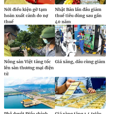
Ðiện thoại Thời báo VTV:
024.66 897 897
Nới điều kiện gỡ tạm
Nhật Bản lần đầu giảm
Email:
toasoan@vtv.vn
hoãn xuất cảnh do nợ
thuế tiêu dùng sau gần
Liên hệ quảng cáo:
024-7300.7108
thuế
40 năm
Nông sản Việt tăng tốc
Giá xăng, dầu cùng giảm
lên sàn thương mại điện
tử
® Cấm sao chép dưới mọi hình thức nếu không có sự chấp
thuận bằng văn bản. Ghi rõ nguồn VTV.vn khi phát hành lại
thông tin từ website này.
Phê duyệt Điều chỉnh
Giá vàng tăng 1,4 triệu