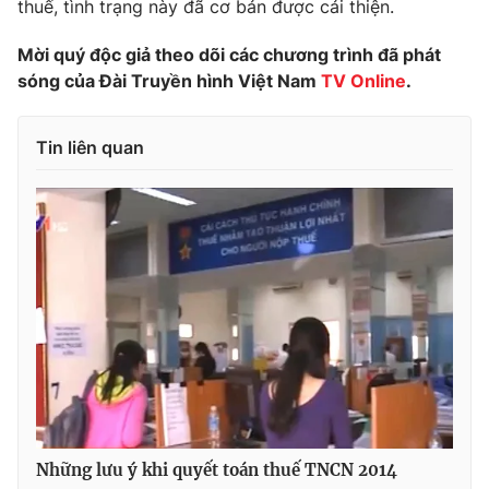
Phim VTV
thuế, tình trạng này đã cơ bản được cải thiện.
Giải trí
Hậu trường
Mời quý độc giả theo dõi các chương trình đã phát
Điện ảnh
sóng của Đài Truyền hình Việt Nam
TV Online
.
Đời sống
Nhân vật
Âm nhạc
Du lịch
Khán giả
Tin liên quan
Giáo dục
Sao
Làm đẹp
Giải sao mai
Tuyển sinh
Công nghệ
Chất lượng cuộc sống
Học trực tuyến
Hitech Công nghệ tương lai
Giao lưu trực tuyến
Sản phẩm
Lịch phát sóng
Thị trường
Tư vấn
Chuyên mục khác
Emagazine
Podcast
Những lưu ý khi quyết toán thuế TNCN 2014