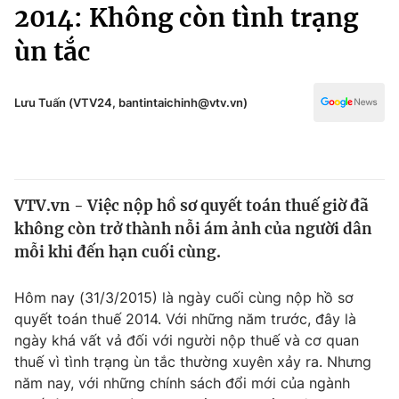
Chính trị
2014: Không còn tình trạng
Truyền hình
ùn tắc
Văn hóa - Giải trí
Xã hội
Y tế
Đời sống
Lưu Tuấn (VTV24, bantintaichinh@vtv.vn)
Pháp luật
Công nghệ
Giáo dục
Y tế
VTV.vn - Việc nộp hồ sơ quyết toán thuế giờ đã
Thế giới
không còn trở thành nỗi ám ảnh của người dân
Tin tức
mỗi khi đến hạn cuối cùng.
Kinh tế
Thế giới đó đây
Hôm nay (31/3/2015) là ngày cuối cùng nộp hồ sơ
Tài chính
Dữ liệu và đời sống
quyết toán thuế 2014. Với những năm trước, đây là
Câu chuyện quốc tế
Thị trường
ngày khá vất vả đối với người nộp thuế và cơ quan
thuế vì tình trạng ùn tắc thường xuyên xảy ra. Nhưng
Truyền hình
Góc doanh nghiệp
năm nay, với những chính sách đổi mới của ngành