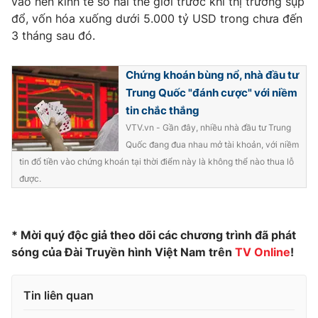
vào nền kinh tế số hai thế giới trước khi thị trường sụp
đổ, vốn hóa xuống dưới 5.000 tỷ USD trong chưa đến
Photo
Infographic
3 tháng sau đó.
Video
Shorts video
Chứng khoán bùng nổ, nhà đầu tư
Trung Quốc "đánh cược" với niềm
VTV Money
VTV Thể thao
tin chắc thắng
VTV.vn - Gần đây, nhiều nhà đầu tư Trung
VTV Sức khoẻ
Quốc đang đua nhau mở tài khoản, với niềm
Bất động sản
tin đổ tiền vào chứng khoán tại thời điểm này là không thể nào thua lỗ
được.
Thị trường 24h
Tấm lòng Việt
VTV4
Vươn mình bằng AI
* Mời quý độc giả theo dõi các chương trình đã phát
sóng của Đài Truyền hình Việt Nam trên
TV Online
!
VTV9
VTV8
Tin liên quan
Liên hệ tòa soạn
English