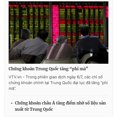
THỜI BÁO VTV
Theo dõi báo trên
Cơ quan chủ quản:
Đài Truyền hình Việt Nam
Chứng khoán Trung Quốc tăng “phi mã”
Cơ quan báo chí:
Thời báo VTV
VTV.vn - Trong phiên giao dịch ngày 6/7, các chỉ số
Giấy phép hoạt động báo in và báo điện tử số 483/GP-BTTTT
chứng khoán chính tại Trung Quốc đại lục đã tăng “phi
cấp ngày 29/12/2023
mã”.
Tổng Biên tập:
Vũ Thanh Thủy
Phó Tổng Biên tập:
Nguyễn Thị Mỹ Hạnh, Phạm Quốc Thắng,
Chứng khoán châu Á tăng điểm nhờ số liệu sản
Nguyễn Trọng Ninh
xuất từ Trung Quốc
Tổng đài VTV:
024.38 355 931 - 024.38 355 932