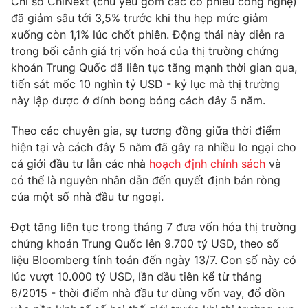
Chỉ số ChiNext (chủ yếu gồm các cổ phiếu công nghệ)
Phim VTV
Giải trí
đã giảm sâu tới 3,5% trước khi thu hẹp mức giảm
Hậu trường
xuống còn 1,1% lúc chốt phiên. Động thái này diễn ra
Điện ảnh
trong bối cảnh giá trị vốn hoá của thị trường chứng
Đời sống
Nhân vật
khoán Trung Quốc đã liên tục tăng mạnh thời gian qua,
Âm nhạc
Du lịch
tiến sát mốc 10 nghìn tỷ USD - kỷ lục mà thị trường
Khán giả
Giáo dục
Sao
này lập được ở đỉnh bong bóng cách đây 5 năm.
Làm đẹp
Giải sao mai
Tuyển sinh
Theo các chuyên gia, sự tương đồng giữa thời điểm
Công nghệ
Chất lượng cuộc sống
hiện tại và cách đây 5 năm đã gây ra nhiều lo ngại cho
Học trực tuyến
Hitech Công nghệ tương lai
cả giới đầu tư lẫn các nhà
hoạch định chính sách
và
Giao lưu trực tuyến
có thể là nguyên nhân dẫn đến quyết định bán ròng
Sản phẩm
của một số nhà đầu tư ngoại.
Lịch phát sóng
Thị trường
Đợt tăng liên tục trong tháng 7 đưa vốn hóa thị trường
chứng khoán Trung Quốc lên 9.700 tỷ USD, theo số
Tư vấn
liệu Bloomberg tính toán đến ngày 13/7. Con số này có
Chuyên mục khác
lúc vượt 10.000 tỷ USD, lần đầu tiên kể từ tháng
Emagazine
Podcast
6/2015 - thời điểm nhà đầu tư dùng vốn vay, đổ dồn