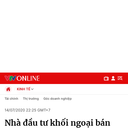
KINH TẾ
Chính trị
Tài chính
Thị trường
Góc doanh nghiệp
Xã hội
14/07/2020 22:25 GMT+7
Pháp luật
Chuyên mục
Kinh tế
Nhà đầu tư khối ngoại bán
Thể thao