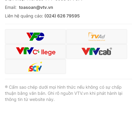
Email:
toasoan@vtv.vn
Liên hệ quảng cáo:
(024) 626 79595
® Cấm sao chép dưới mọi hình thức nếu không có sự chấp
thuận bằng văn bản. Ghi rõ nguồn VTV.vn khi phát hành lại
thông tin từ website này.