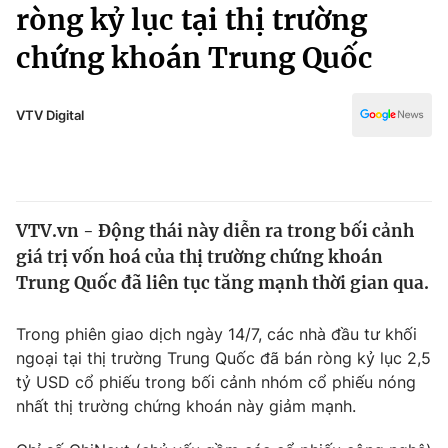
Chính trị
ròng kỷ lục tại thị trường
Truyền hình
chứng khoán Trung Quốc
Văn hóa - Giải trí
Xã hội
Y tế
Đời sống
VTV Digital
Pháp luật
Công nghệ
Giáo dục
Y tế
VTV.vn - Động thái này diễn ra trong bối cảnh
Thế giới
giá trị vốn hoá của thị trường chứng khoán
Tin tức
Trung Quốc đã liên tục tăng mạnh thời gian qua.
Kinh tế
Thế giới đó đây
Trong phiên giao dịch ngày 14/7, các nhà đầu tư khối
Tài chính
Dữ liệu và đời sống
ngoại tại thị trường Trung Quốc đã bán ròng kỷ lục 2,5
Câu chuyện quốc tế
Thị trường
tỷ USD cổ phiếu trong bối cảnh nhóm cổ phiếu nóng
nhất thị trường chứng khoán này giảm mạnh.
Truyền hình
Góc doanh nghiệp