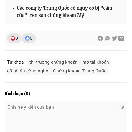
Ðiện thoại Thời báo VTV:
024.66 897 897
Các công ty Trung Quốc có nguy cơ bị "cấm
Email:
toasoan@vtv.vn
cửa" trên sàn chứng khoán Mỹ
Liên hệ quảng cáo:
024-7300.7108
0
0
Từ khóa:
thị trường chứng khoán
mở tài khoản
cổ phiếu công nghệ
Chứng khoán Trung Quốc
Bình luận
(
0
)
® Cấm sao chép dưới mọi hình thức nếu không có sự chấp
thuận bằng văn bản. Ghi rõ nguồn VTV.vn khi phát hành lại
thông tin từ website này.