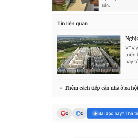
sản.
Tin liên quan
Nghịc
VTV.v
triển 
nay t
Thêm cách tiếp cận nhà ở xã hộ
0
0
Bài đọc hay? Thả t