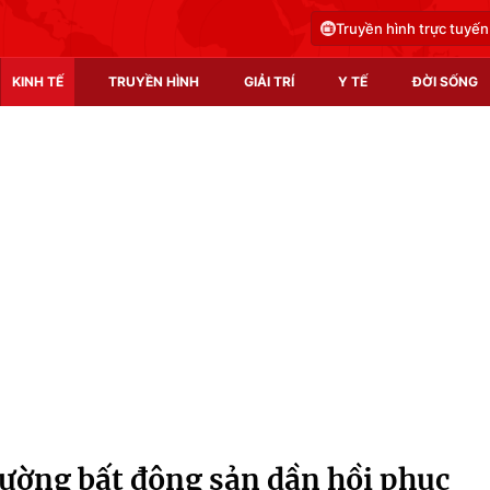
Truyền hình trực tuyến
KINH TẾ
TRUYỀN HÌNH
GIẢI TRÍ
Y TẾ
ĐỜI SỐNG
Pháp luật
Y tế
Truyền hình
Multimedia
Phim VTV
Video
Hậu trường
Shorts video
Nhân vật
Podcast
Khán giả
EMagazine
Giải sao mai
Photo
trường bất động sản dần hồi phục
Infographic