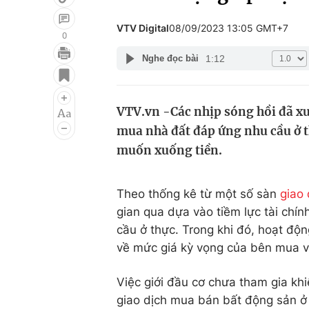
VTV Digital
08/09/2023 13:05 GMT+7
0
1:12
Nghe đọc bài
Giải trí
Đời sống
Điện ảnh
Du lịch
VTV.vn -Các nhịp sóng hồi đã xuấ
Âm nhạc
Làm đẹp
mua nhà đất đáp ứng nhu cầu ở t
Sao
Chất lượng cuộc sốn
muốn xuống tiền.
Theo thống kê từ một số sàn
giao
gian qua dựa vào tiềm lực tài chí
cầu ở thực. Trong khi đó, hoạt độ
về mức giá kỳ vọng của bên mua v
Việc giới đầu cơ chưa tham gia khi
giao dịch mua bán bất động sản ở t