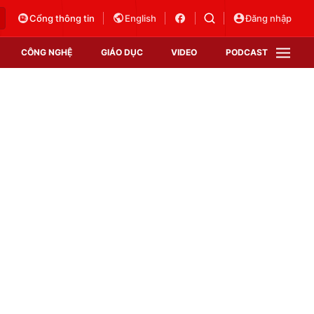
Cổng thông tin
English
Đăng nhập
CÔNG NGHỆ
GIÁO DỤC
VIDEO
PODCAST
VTV Money
VTV Thể thao
VTV Sức khoẻ
Bất động sản
Thị trường 24h
Tấm lòng Việt
Vươn mình bằng AI
VTV4
VTV8
VTV9
Lịch phát sóng
Giao lưu trực tuyến
Sự kiện