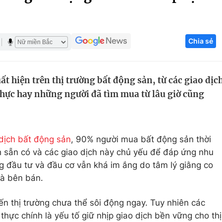
Góc ảnh
Chia sẻ
Giáo dục
Công nghệ
Tuyển sinh
Hitech Công ng
t hiện trên thị trường bất động sản, từ các giao dịc
Học trực tuyến
Sản phẩm
hực hay những người đã tìm mua từ lâu giờ cũng
g
Thị trường
Tư vấn
 dịch bất động sản
, 90% người mua bất động sản thời
nh sẵn có và các giao dịch này chủ yếu để đáp ứng nhu
ng đầu tư và đầu cơ vẫn khá im ắng do tâm lý giằng co
à bên bán.
ến thị trường chưa thể sôi động ngay. Tuy nhiên các
hực chính là yếu tố giữ nhịp giao dịch bền vững cho thị