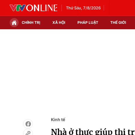
Thứ Sáu, 7/8/2026
CHÍNH TRỊ
XÃ HỘI
PHÁP LUẬT
THẾ GIỚI
Chính trị
Xã hội
Thế giới
Kinh tế
Tin tức
Tài chính
Thế giới đó đây
Thị trường
Câu chuyện quốc tế
Góc doanh nghiệp
Dữ liệu và đời sống
Kinh tế
Nhà ở thực giúp thị 