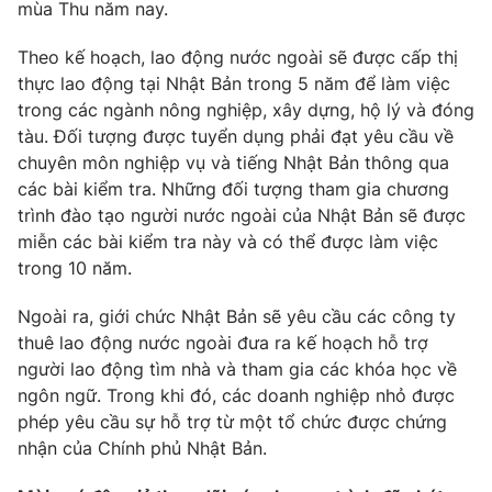
Phim VTV
mùa Thu năm nay.
Giải trí
Hậu trường
Theo kế hoạch, lao động nước ngoài sẽ được cấp thị
Điện ảnh
thực lao động tại Nhật Bản trong 5 năm để làm việc
Đời sống
Nhân vật
trong các ngành nông nghiệp, xây dựng, hộ lý và đóng
Âm nhạc
Du lịch
tàu. Đối tượng được tuyển dụng phải đạt yêu cầu về
Khán giả
Giáo dục
Sao
chuyên môn nghiệp vụ và tiếng Nhật Bản thông qua
Làm đẹp
Giải sao mai
các bài kiểm tra. Những đối tượng tham gia chương
Tuyển sinh
Công nghệ
trình đào tạo người nước ngoài của Nhật Bản sẽ được
Chất lượng cuộc sống
Học trực tuyến
miễn các bài kiểm tra này và có thể được làm việc
Hitech Công nghệ tương lai
trong 10 năm.
Giao lưu trực tuyến
Sản phẩm
Ngoài ra, giới chức Nhật Bản sẽ yêu cầu các công ty
Lịch phát sóng
thuê lao động nước ngoài đưa ra kế hoạch hỗ trợ
Thị trường
người lao động tìm nhà và tham gia các khóa học về
Tư vấn
ngôn ngữ. Trong khi đó, các doanh nghiệp nhỏ được
phép yêu cầu sự hỗ trợ từ một tổ chức được chứng
Chuyên mục khác
nhận của Chính phủ Nhật Bản.
Emagazine
Podcast