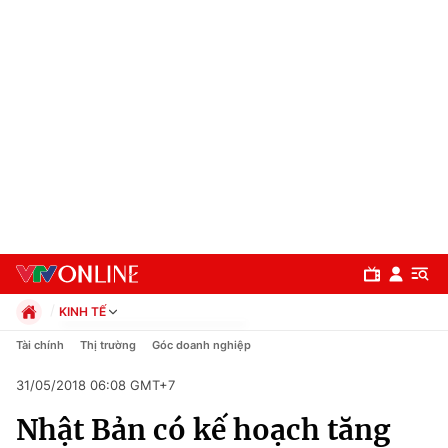
KINH TẾ
Chính trị
Tài chính
Thị trường
Góc doanh nghiệp
Xã hội
31/05/2018 06:08 GMT+7
Pháp luật
Chuyên mục
Kinh tế
Nhật Bản có kế hoạch tăng
Thể thao