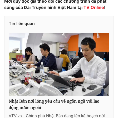
Mời quý độc giả theo dõi các chương trình đã phát
sóng của Đài Truyền hình Việt Nam tại
TV Online
!
Photo
Infographic
Tin liên quan
Video
Shorts video
VTV Money
VTV Thể thao
VTV Sức khoẻ
Bất động sản
Thị trường 24h
Tấm lòng Việt
VTV4
Vươn mình bằng AI
VTV9
VTV8
Nhật Bản nới lỏng yêu cầu về ngôn ngữ với lao
động nước ngoài
Liên hệ tòa soạn
English
VTV.vn - Chính phủ Nhật Bản đang lên kế hoạch nới