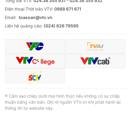
Tổng đài VTV:
024.38 355 931 - 024.38 355 932
Ðiện thoại Thời báo VTV:
0988 671 671
Email:
toasoan@vtv.vn
Liên hệ quảng cáo:
(024) 626 79595
® Cấm sao chép dưới mọi hình thức nếu không có sự chấp
thuận bằng văn bản. Ghi rõ nguồn VTV.vn khi phát hành lại
thông tin từ website này.