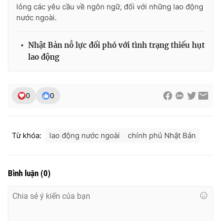
lỏng các yêu cầu về ngôn ngữ, đối với những lao động
nước ngoài.
Nhật Bản nỗ lực đối phó với tình trạng thiếu hụt
THỜI BÁO VTV
lao động
Theo dõi báo trên
0
0
Cơ quan chủ quản:
Đài Truyền hình Việt Nam
Từ khóa:
lao động nước ngoài
chính phủ Nhật Bản
Cơ quan báo chí:
Thời báo VTV
Giấy phép hoạt động báo in và báo điện tử số 483/GP-BTTTT
cấp ngày 29/12/2023
Bình luận
(
0
)
Tổng Biên tập:
Vũ Thanh Thủy
Phó Tổng Biên tập:
Nguyễn Thị Mỹ Hạnh, Phạm Quốc Thắng,
Nguyễn Trọng Ninh
Tổng đài VTV:
024.38 355 931 - 024.38 355 932