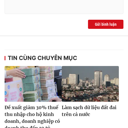
Ðiện thoại Thời báo VTV:
024.66 897 897
Email:
toasoan@vtv.vn
Liên hệ quảng cáo:
024-7300.7108
Gửi bình luận
TIN CÙNG CHUYÊN MỤC
® Cấm sao chép dưới mọi hình thức nếu không có sự chấp
thuận bằng văn bản. Ghi rõ nguồn VTV.vn khi phát hành lại
Đề xuất giảm 30% thuế
Làm sạch dữ liệu đất đai
thông tin từ website này.
thu nhập cho hộ kinh
trên cả nước
doanh, doanh nghiệp có
doanh thu đến 10 tỷ...