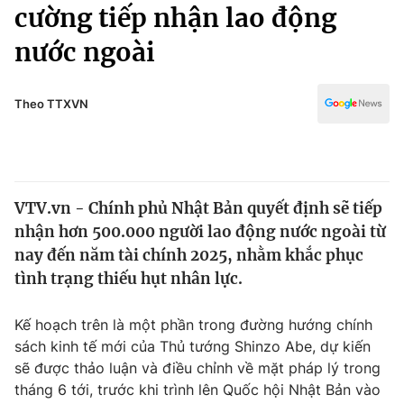
Chính trị
cường tiếp nhận lao động
Truyền hình
nước ngoài
Văn hóa - Giải trí
Xã hội
Y tế
Đời sống
Theo TTXVN
Pháp luật
Công nghệ
Giáo dục
Y tế
VTV.vn - Chính phủ Nhật Bản quyết định sẽ tiếp
Thế giới
nhận hơn 500.000 người lao động nước ngoài từ
Tin tức
nay đến năm tài chính 2025, nhằm khắc phục
Kinh tế
tình trạng thiếu hụt nhân lực.
Thế giới đó đây
Tài chính
Dữ liệu và đời sống
Câu chuyện quốc tế
Kế hoạch trên là một phần trong đường hướng chính
Thị trường
sách kinh tế mới của Thủ tướng Shinzo Abe, dự kiến
sẽ được thảo luận và điều chỉnh về mặt pháp lý trong
Truyền hình
Góc doanh nghiệp
tháng 6 tới, trước khi trình lên Quốc hội Nhật Bản vào