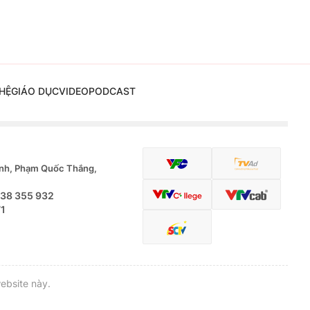
HỆ
GIÁO DỤC
VIDEO
PODCAST
nh, Phạm Quốc Thắng,
.38 355 932
71
ebsite này.