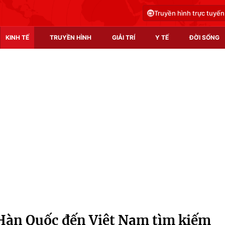
Truyền hình trực tuyến
KINH TẾ
TRUYỀN HÌNH
GIẢI TRÍ
Y TẾ
ĐỜI SỐNG
Pháp luật
Y tế
Truyền hình
Multimedia
Phim VTV
Video
Hậu trường
Shorts video
Nhân vật
Podcast
Khán giả
EMagazine
Giải sao mai
Photo
Hàn Quốc đến Việt Nam tìm kiếm
Infographic