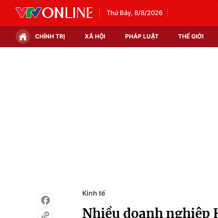
Thứ Bảy, 8/8/2026
CHÍNH TRỊ
XÃ HỘI
PHÁP LUẬT
THẾ GIỚI
Chính trị
Xã hội
Thế giới
Kinh tế
Tin tức
Tài chính
Thế giới đó đây
Thị trường
Câu chuyện quốc tế
Góc doanh nghiệp
Dữ liệu và đời sống
Kinh tế
Nhiều doanh nghiệp 