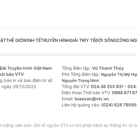
UẬT
THẾ GIỚI
KINH TẾ
TRUYỀN HÌNH
GIẢI TRÍ
Y TẾ
ĐỜI SỐNG
CÔNG NG
Đài Truyền hình Việt Nam
Tổng Biên tập:
Vũ Thanh Thủy
hời báo VTV
Phó Tổng Biên tập:
Nguyễn Thị Mỹ Hạ
g báo in và báo điện tử số
Nguyễn Trọng Ninh
 ngày 29/12/2023
Tổng đài VTV:
024.38 355 931 - 024
Ðiện thoại Thời báo VTV:
0988 671 6
Email:
toasoan@vtv.vn
Liên hệ quảng cáo:
(024) 626 79595
bằng văn bản. Ghi rõ nguồn VTV.vn khi phát hành lại thông tin từ w