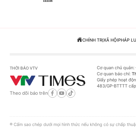
nhà
CHÍNH TRỊ
XÃ HỘI
PHÁP L
Cơ quan chủ quản:
THỜI BÁO VTV
Cơ quan báo chí:
T
Giấy phép hoạt độn
483/GP-BTTTT cấp
Theo dõi báo trên
® Cấm sao chép dưới mọi hình thức nếu không có sự chấp thuận 