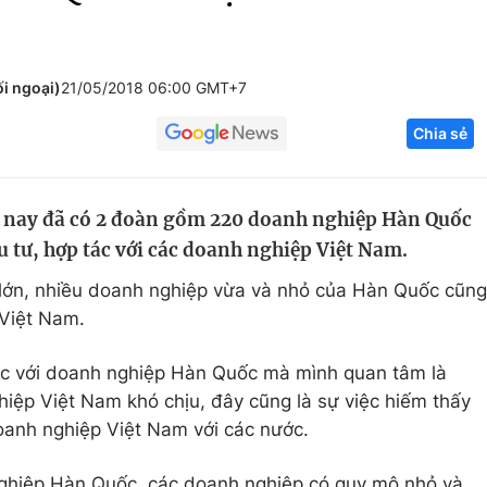
Góc ảnh
i ngoại)
21/05/2018 06:00 GMT+7
Giáo dục
Công nghệ
Chia sẻ
Tuyển sinh
Hitech Công ng
Học trực tuyến
Sản phẩm
n nay đã có 2 đoàn gồm 220 doanh nghiệp Hàn Quốc
g
Thị trường
u tư, hợp tác với các doanh nghiệp Việt Nam.
Tư vấn
 lớn, nhiều doanh nghiệp vừa và nhỏ của Hàn Quốc cũng
 Việt Nam.
ệc với doanh nghiệp Hàn Quốc mà mình quan tâm là
iệp Việt Nam khó chịu, đây cũng là sự việc hiếm thấy
oanh nghiệp Việt Nam với các nước.
ghiệp Hàn Quốc, các doanh nghiệp có quy mô nhỏ và