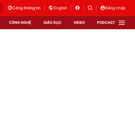
Cổng thông tin
English
Đăng nhập
CÔNG NGHỆ
GIÁO DỤC
VIDEO
PODCAST
VTV Money
VTV Thể thao
VTV Sức khoẻ
Bất động sản
Thị trường 24h
Tấm lòng Việt
Vươn mình bằng AI
VTV4
VTV8
VTV9
Lịch phát sóng
Giao lưu trực tuyến
Sự kiện