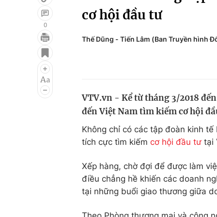
cơ hội đầu tư
0
Thế Dũng - Tiến Lâm (Ban Truyền hình Đố
Giải trí
Đời sống
Điện ảnh
Du lịch
Âm nhạc
Làm đẹp
VTV.vn - Kể từ tháng 3/2018 đế
Sao
Chất lượng cuộc sốn
đến Việt Nam tìm kiếm cơ hội đầ
Không chỉ có các tập đoàn kinh tế
tích cực tìm kiếm
cơ hội đầu tư
tại
Xếp hàng, chờ đợi để được làm vi
điều chẳng hề khiến các doanh ngh
tại những buổi giao thương giữa d
Theo Phòng thương mại và công n