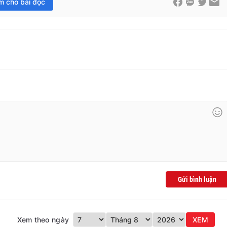
im cho bài đọc
Gửi bình luận
Xem theo ngày
XEM