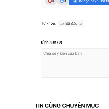
0
0
Bài đọc hay? Thả t
Từ khóa:
cơ hội đầu tư
Bình luận
(
0
)
TIN CÙNG CHUYÊN MỤC