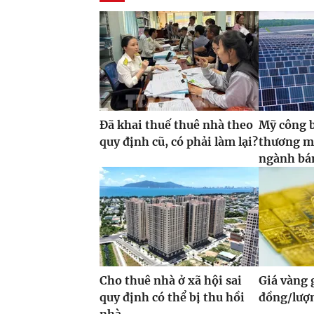
Đã khai thuế thuê nhà theo
Mỹ công 
quy định cũ, có phải làm lại?
thương m
ngành bán
Cho thuê nhà ở xã hội sai
Giá vàng
quy định có thể bị thu hồi
đồng/lượ