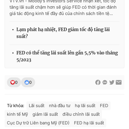
VTV.vn - Moody's Investors Service nhận xét, tốc độ
tăng lãi suất chậm hơn sẽ giúp FED có thời gian đánh
giá tác động kinh tế đầy đủ của chính sách tiền tệ...
Lạm phát hạ nhiệt, FED giảm tốc độ tăng lãi
suất?
FED có thể tăng lãi suất lên gần 5,5% vào tháng
5/2023
0
0
Từ khóa:
Lãi suất
nhà đầu tư
hạ lãi suất
FED
kinh tế Mỹ
giảm lãi suất
điều chỉnh lãi suất
Cục Dự trữ Liên bang Mỹ (FED)
FED hạ lãi suất