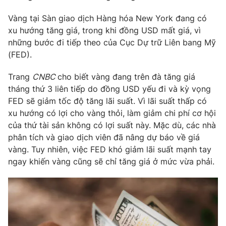
Phim VTV
Giải trí
Vàng tại Sàn giao dịch Hàng hóa New York đang có
Hậu trường
xu hướng tăng giá, trong khi đồng USD mất giá, vì
Điện ảnh
Đời sống
những bước đi tiếp theo của Cục Dự trữ Liên bang Mỹ
Nhân vật
Âm nhạc
(FED).
Du lịch
Khán giả
Giáo dục
Sao
Trang
CNBC
cho biết vàng đang trên đà tăng giá
Làm đẹp
Giải sao mai
tháng thứ 3 liên tiếp do đồng USD yếu đi và kỳ vọng
Tuyển sinh
Công nghệ
FED sẽ giảm tốc độ tăng lãi suất. Vì lãi suất thấp có
Chất lượng cuộc sống
Học trực tuyến
xu hướng có lợi cho vàng thỏi, làm giảm chi phí cơ hội
Hitech Công nghệ tương lai
của thứ tài sản không có lợi suất này. Mặc dù, các nhà
Giao lưu trực tuyến
phân tích và giao dịch viên đã nâng dự báo về giá
Sản phẩm
vàng. Tuy nhiên, việc FED khó giảm lãi suất mạnh tay
Lịch phát sóng
Thị trường
ngay khiến vàng cũng sẽ chỉ tăng giá ở mức vừa phải.
Tư vấn
Chuyên mục khác
Emagazine
Podcast