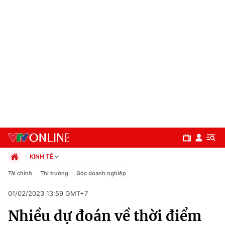
KINH TẾ
Chính trị
Tài chính
Thị trường
Góc doanh nghiệp
Xã hội
01/02/2023 13:59 GMT+7
Pháp luật
Chuyên mục
Kinh tế
Nhiều dự đoán về thời điểm
Thể thao