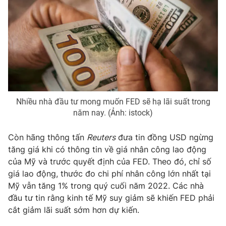
Photo
Infographic
Video
Shorts video
VTV Money
VTV Thể thao
Nhiều nhà đầu tư mong muốn FED sẽ hạ lãi suất trong
VTV Sức khoẻ
Bất động sản
năm nay. (Ảnh: istock)
Thị trường 24h
Tấm lòng Việt
Còn hãng thông tấn
Reuters
đưa tin đồng USD ngừng
tăng giá khi có thông tin về giá nhân công lao động
của Mỹ và trước quyết định của FED. Theo đó, chỉ số
VTV4
Vươn mình bằng AI
giá lao động, thước đo chi phí nhân công lớn nhất tại
Mỹ vẫn tăng 1% trong quý cuối năm 2022. Các nhà
VTV9
VTV8
đầu tư tin rằng kinh tế Mỹ suy giảm sẽ khiến FED phải
cắt giảm lãi suất sớm hơn dự kiến.
Liên hệ tòa soạn
English