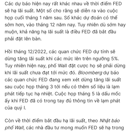
Các dự báo hiện nay rất khác nhau về thời điểm FED
sẽ hạ lãi suất. Một số cho rằng sẽ diễn ra vào cuộc
họp cuối tháng 1 năm sau. Số khác dự đoán có thể
sớm hơn, vào tháng 12 năm nay. Tuy nhiên dù sớm hay
THỜI BÁO VTV
muộn, khả năng hạ lãi suất là điều FED đã bắt đầu
phải đặt lên bàn.
Hồi tháng 12/2022, các quan chức FED dự tính sẽ
Theo dõi báo trên
dừng tăng lãi suất khi các mức lên trên ngưỡng 5%.
Tuy nhiên hiện nay, phố Wall đặt cược họ sẽ phải dừng
khi lãi suất chưa đạt tới mức đó.
Bloomberg
dự báo
Cơ quan chủ quản:
Đài Truyền hình Việt Nam
các quan chức FED đang xem xét dừng tăng lãi suất
Cơ quan báo chí:
Thời báo VTV
sau cuộc họp tháng 3 tới nếu có thêm số liệu là lạm
Giấy phép hoạt động báo in và báo điện tử số 483/GP-BTTTT
phát tiếp tục hạ nhiệt. Cuộc họp tháng 5 là dấu mốc
cấp ngày 29/12/2023
ấy khi FED đã có trong tay đủ thông tin về lạm phát
Tổng Biên tập:
Vũ Thanh Thủy
của quý I.
Phó Tổng Biên tập:
Nguyễn Thị Mỹ Hạnh, Phạm Quốc Thắng,
Nguyễn Trọng Ninh
Còn về thời điểm bắt đầu hạ lãi suất, theo
Nhật báo
Tổng đài VTV:
024.38 355 931 - 024.38 355 932
phố Wall
, các nhà đầu tư mong muốn FED sẽ hạ trong