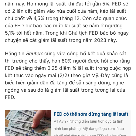
Ðiện thoại Thời báo VTV:
024.66 897 897
năm nay. Họ mong lãi suất khi đạt tới gần 5%, FED sẽ
có 2 lần cắt giảm vào nửa cuối của năm, kéo lãi suất
Email:
toasoan@vtv.vn
chủ chốt về 4,5% trong tháng 12. Còn các quan chức
Liên hệ quảng cáo:
024-7300.7108
của FED dự báo các mức lãi suất sẽ nằm ở ngưỡng
5,1% tới hết năm. Trong khi Chủ tịch FED bác bỏ ngay
chuyện sẽ cắt giảm lãi suất trong năm 2023 này.
Hãng tin
Reuters
cũng vừa công bố kết quả khảo sát
thị trường cho thấy, hơn 80% người được hỏi cho rằng
FED sẽ tăng thêm 0,25 điểm % lãi suất trong cuộc họp
kết thúc vào ngày mai (2/2) theo giờ Mỹ. Đây cũng là
biểu hiện giảm dần đà tăng để sẵn sàng dừng, nghe
ngóng và sau đó là giảm lãi suất trong tương lai của
FED.
® Cấm sao chép dưới mọi hình thức nếu không có sự chấp
thuận bằng văn bản. Ghi rõ nguồn VTV.vn khi phát hành lại
FED có thể sớm dừng tăng lãi suất
thông tin từ website này.
VTV.vn - Những diễn biến tích cực từ tình
hình lạm phát tại Mỹ đang được xem là cơ
sở để giới đầu tư kỳ vọng FED sẽ sớm dừng