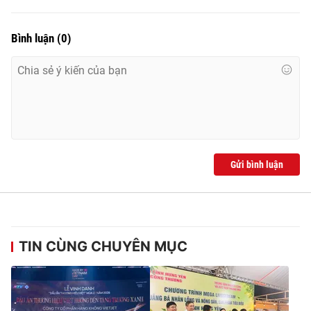
Bình luận
(
0
)
Gửi bình luận
TIN CÙNG CHUYÊN MỤC