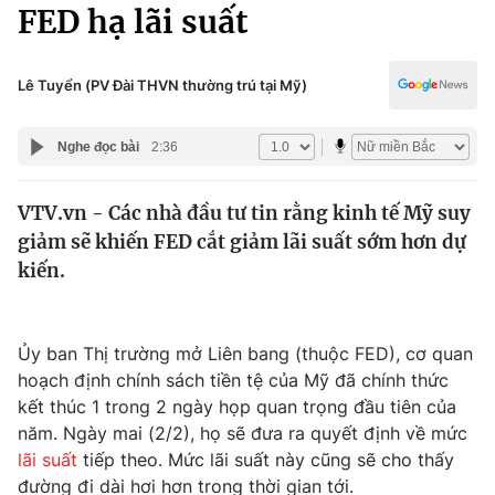
Chính trị
FED hạ lãi suất
Truyền hình
Văn hóa - Giải trí
Xã hội
Y tế
Lê Tuyển (PV Đài THVN thường trú tại Mỹ)
Đời sống
Pháp luật
Công nghệ
Nghe đọc bài
2:36
Giáo dục
Y tế
VTV.vn - Các nhà đầu tư tin rằng kinh tế Mỹ suy
giảm sẽ khiến FED cắt giảm lãi suất sớm hơn dự
Thế giới
kiến.
Tin tức
Kinh tế
Thế giới đó đây
Ủy ban Thị trường mở Liên bang (thuộc FED), cơ quan
Tài chính
hoạch định chính sách tiền tệ của Mỹ đã chính thức
Dữ liệu và đời sống
Câu chuyện quốc tế
kết thúc 1 trong 2 ngày họp quan trọng đầu tiên của
Thị trường
năm. Ngày mai (2/2), họ sẽ đưa ra quyết định về mức
Truyền hình
lãi suất
tiếp theo. Mức lãi suất này cũng sẽ cho thấy
Góc doanh nghiệp
đường đi dài hơi hơn trong thời gian tới.