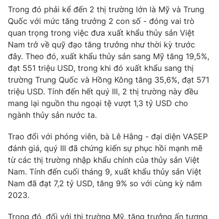
Trong đó phải kể đến 2 thị trường lớn là Mỹ và Trung
Photo
Infographic
Quốc với mức tăng trưởng 2 con số - đóng vai trò
quan trọng trong việc đưa xuất khẩu thủy sản Việt
Video
Shorts video
Nam trở về quỹ đạo tăng trưởng như thời kỳ trước
đây. Theo đó, xuất khẩu thủy sản sang Mỹ tăng 19,5%,
đạt 551 triệu USD, trong khi đó xuất khẩu sang thị
VTV Money
VTV Thể thao
trường Trung Quốc và Hồng Kông tăng 35,6%, đạt 571
triệu USD. Tính đến hết quý III, 2 thị trường này đều
VTV Sức khoẻ
Bất động sản
mang lại nguồn thu ngoại tệ vượt 1,3 tỷ USD cho
ngành thủy sản nước ta.
Thị trường 24h
Tấm lòng Việt
Trao đổi với phóng viên, bà Lê Hằng - đại diện VASEP
đánh giá, quý III đã chứng kiến sự phục hồi mạnh mẽ
VTV4
Vươn mình bằng AI
từ các thị trường nhập khẩu chính của thủy sản Việt
Nam. Tính đến cuối tháng 9, xuất khẩu thủy sản Việt
Nam đã đạt 7,2 tỷ USD, tăng 9% so với cùng kỳ năm
VTV9
VTV8
2023.
Liên hệ tòa soạn
English
Trong đó, đối với thị trường Mỹ, tăng trưởng ấn tượng