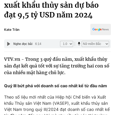
Chính trị
xuất khẩu thủy sản dự báo
Truyền hình
đạt 9,5 tỷ USD năm 2024
Văn hóa - Giải trí
Xã hội
Y tế
Đời sống
Kate Trần
Pháp luật
Công nghệ
Giáo dục
Nghe đọc bài
6:14
Y tế
VTV.vn - Trong 3 quý đầu năm, xuất khẩu thủy
Thế giới
sản đạt kết quả tốt với sự tăng trưởng hai con số
Tin tức
của nhiều mặt hàng chủ lực.
Kinh tế
Thế giới đó đây
Quý III bứt phá với doanh số cao nhất kể từ đầu năm
Tài chính
Dữ liệu và đời sống
Câu chuyện quốc tế
Thị trường
Theo số liệu mới nhất của Hiệp hội Chế biến và Xuất
khẩu Thủy sản Việt Nam (VASEP), xuất khẩu thủy sản
Truyền hình
Góc doanh nghiệp
Việt Nam trong quý III/2024 đạt doanh số cao nhất kể