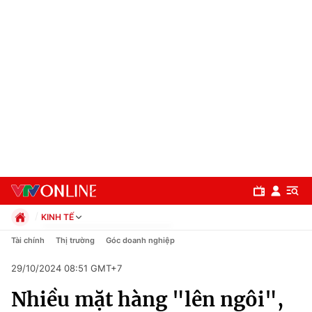
KINH TẾ
Chính trị
Tài chính
Thị trường
Góc doanh nghiệp
Xã hội
29/10/2024 08:51 GMT+7
Pháp luật
Chuyên mục
Kinh tế
Nhiều mặt hàng "lên ngôi",
Thể thao