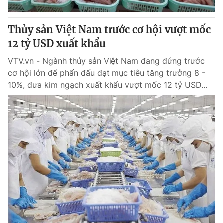
Giấy phép hoạt động báo in và báo điện tử số 483/GP-BTTTT
cấp ngày 29/12/2023
Thủy sản Việt Nam trước cơ hội vượt mốc
Tổng Biên tập:
Vũ Thanh Thủy
12 tỷ USD xuất khẩu
Phó Tổng Biên tập:
Nguyễn Thị Mỹ Hạnh, Phạm Quốc Thắng,
Nguyễn Trọng Ninh
VTV.vn - Ngành thủy sản Việt Nam đang đứng trước
Tổng đài VTV:
024.38 355 931 - 024.38 355 932
cơ hội lớn để phấn đấu đạt mục tiêu tăng trưởng 8 -
Ðiện thoại Thời báo VTV:
024.66 897 897
10%, đưa kim ngạch xuất khẩu vượt mốc 12 tỷ USD...
Email:
toasoan@vtv.vn
Liên hệ quảng cáo:
024-7300.7108