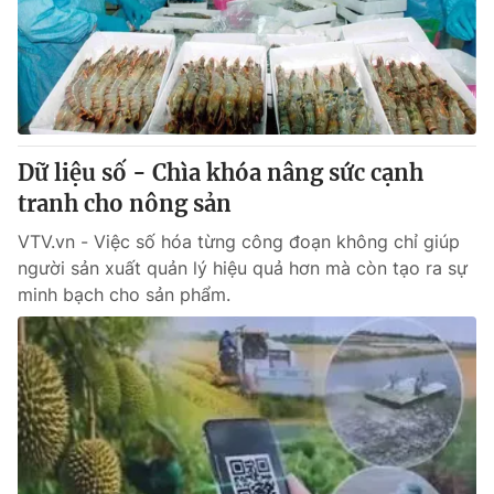
Tin tức
Kinh tế
Thế giới đó đây
Tài chính
Dữ liệu và đời sống
Câu chuyện quốc tế
Thị trường
Dữ liệu số - Chìa khóa nâng sức cạnh
Truyền hình
Góc doanh nghiệp
tranh cho nông sản
Phim VTV
Giải trí
VTV.vn - Việc số hóa từng công đoạn không chỉ giúp
Hậu trường
người sản xuất quản lý hiệu quả hơn mà còn tạo ra sự
Điện ảnh
minh bạch cho sản phẩm.
Đời sống
Nhân vật
Âm nhạc
Du lịch
Khán giả
Giáo dục
Sao
Làm đẹp
Giải sao mai
Tuyển sinh
Công nghệ
Chất lượng cuộc sống
Học trực tuyến
Hitech Công nghệ tương lai