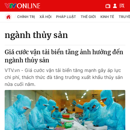
CHÍNH TRỊ
XÃ HỘI
PHÁP LUẬT
THẾ GIỚI
KINH TẾ
TRUYỀ
ngành thủy sản
Chuyên mục
Giá cước vận tải biển tăng ảnh hưởng đến
Chính trị
ngành thủy sản
VTV.vn - Giá cước vận tải biển tăng mạnh gây áp lực
Xã hội
chi phí, thách thức đà tăng trưởng xuất khẩu thủy sản
nửa cuối năm.
Pháp luật
Y tế
Thế giới