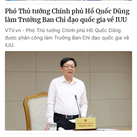
Phó Thủ tướng Chính phủ Hồ Quốc Dũng
® Cấm sao chép dưới mọi hình thức nếu không có sự chấp
làm Trưởng Ban Chỉ đạo quốc gia về IUU
thuận bằng văn bản. Ghi rõ nguồn VTV.vn khi phát hành lại
thông tin từ website này.
VTV.vn - Phó Thủ tướng Chính phủ Hồ Quốc Dũng
được phân công làm Trưởng Ban Chỉ đạo quốc gia về
IUU.