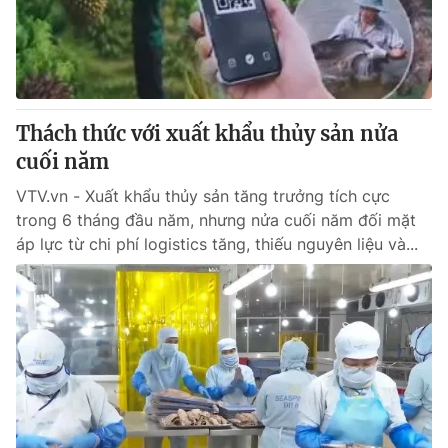
Giao lưu trực tuyến
Sản phẩm
Lịch phát sóng
Thị trường
Tư vấn
Thách thức với xuất khẩu thủy sản nửa
Chuyên mục khác
cuối năm
Emagazine
Podcast
VTV.vn - Xuất khẩu thủy sản tăng trưởng tích cực
trong 6 tháng đầu năm, nhưng nửa cuối năm đối mặt
Photo
Infographic
áp lực từ chi phí logistics tăng, thiếu nguyên liệu và...
Video
Shorts video
VTV Money
VTV Thể thao
VTV Sức khoẻ
Bất động sản