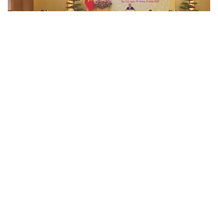
Tin mới
Video
Live
Emagazine
Trang chủ
Nhiều ngành hàng xuất khẩu gấp rút gỡ
khó
VTV.vn - Từ nay đến cuối năm, nhiều ngành hàng xuất
khẩu đang phải gấp rút gỡ khó và tìm hướng đi mới
trên thị trường.