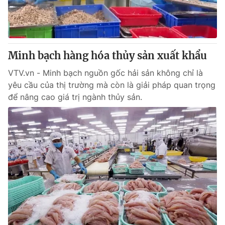
Thị trường 24h
Tấm lòng Việt
VTV4
Vươn mình bằng AI
Minh bạch hàng hóa thủy sản xuất khẩu
VTV9
VTV8
VTV.vn - Minh bạch nguồn gốc hải sản không chỉ là
yêu cầu của thị trường mà còn là giải pháp quan trọng
Liên hệ tòa soạn
English
để nâng cao giá trị ngành thủy sản.
THỜI BÁO VTV
Theo dõi báo trên
Cơ quan chủ quản:
Đài Truyền hình Việt Nam
Cơ quan báo chí:
Thời báo VTV