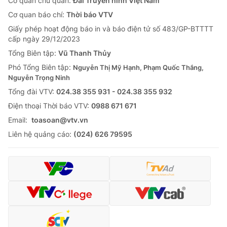
Cơ quan chủ quản:
Đài Truyền hình Việt Nam
Cơ quan báo chí:
Thời báo VTV
Giấy phép hoạt động báo in và báo điện tử số 483/GP-BTTTT
cấp ngày 29/12/2023
Tổng Biên tập:
Vũ Thanh Thủy
Phó Tổng Biên tập:
Nguyễn Thị Mỹ Hạnh, Phạm Quốc Thắng,
Nguyễn Trọng Ninh
Tổng đài VTV:
024.38 355 931 - 024.38 355 932
Ðiện thoại Thời báo VTV:
0988 671 671
Email:
toasoan@vtv.vn
Liên hệ quảng cáo:
(024) 626 79595