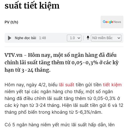
Chính trị
suất tiết kiệm
Truyền hình
Văn hóa - Giải trí
Xã hội
Y tế
PV (t/h)
Đời sống
Pháp luật
Công nghệ
Nghe đọc bài
1:48
Giáo dục
Y tế
VTV.vn - Hôm nay, một số ngân hàng đã điều
chỉnh lãi suất tăng thêm từ 0,05-0,3% ở các kỳ
Thế giới
hạn từ 3-24 tháng.
Tin tức
Kinh tế
Hôm nay, ngày 4/2, biểu
lãi suất
tiền gửi tiền
tiết kiệm
Thế giới đó đây
niêm yết tại các ngân hàng cho thấy, một số ngân
Tài chính
hàng đã điều chỉnh lãi suất tăng thêm từ 0,05-0,3% ở
Dữ liệu và đời sống
Câu chuyện quốc tế
các kỳ hạn từ 3-24 tháng. Hiện lãi suất tiền gửi 6 và 12
Thị trường
tháng phổ biến trong khoảng từ 5-6,3%/năm.
Truyền hình
Góc doanh nghiệp
Có 5 ngân hàng niêm yết mức lãi suất hấp dẫn, lên