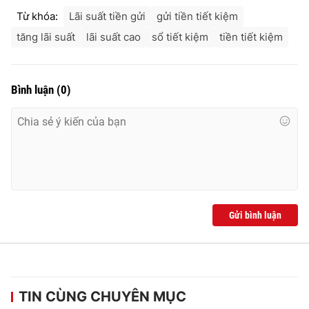
Ðiện thoại Thời báo VTV:
024.66 897 897
Từ khóa:
Lãi suất tiền gửi
gửi tiền tiết kiệm
Email:
toasoan@vtv.vn
tăng lãi suất
lãi suất cao
sổ tiết kiệm
tiền tiết kiệm
Liên hệ quảng cáo:
024-7300.7108
Bình luận
(
0
)
Gửi bình luận
® Cấm sao chép dưới mọi hình thức nếu không có sự chấp
thuận bằng văn bản. Ghi rõ nguồn VTV.vn khi phát hành lại
thông tin từ website này.
TIN CÙNG CHUYÊN MỤC