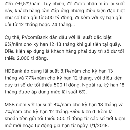
Phim VTV
đến 7-9,5%/năm. Tuy nhiên, để được nhận mức lãi suất
Giải trí
này, khách hàng cần đáp ứng những điều kiện đặc biệt
Hậu trường
như số tiền gửi từ 500 tỷ đồng, đi kèm với kỳ hạn gửi
Điện ảnh
Đời sống
dài từ 12 tháng hoặc 24 tháng…
Nhân vật
Âm nhạc
Du lịch
Khán giả
Cụ thể, PVcomBank dẫn đầu với lãi suất đặc biệt
Giáo dục
Sao
9%/năm cho kỳ hạn 12-13 tháng khi gửi tiền tại quầy.
Làm đẹp
Giải sao mai
Điều kiện áp dụng là khách hàng phải duy trì số dư tối
Tuyển sinh
Công nghệ
thiểu 2.000 tỉ đồng.
Chất lượng cuộc sống
Học trực tuyến
Hitech Công nghệ tương lai
HDBank áp dụng lãi suất 8,1%/năm cho kỳ hạn 13
Giao lưu trực tuyến
tháng và 7,7%/năm cho kỳ hạn 12 tháng, với điều kiện
Sản phẩm
duy trì số dư tối thiểu 500 tỉ đồng. Ngoài ra, kỳ hạn 18
Lịch phát sóng
tháng được áp dụng mức lãi suất 6%.
Thị trường
Tư vấn
MSB niêm yết lãi suất 8%/năm cho kỳ hạn 13 tháng và
7%/năm cho kỳ hạn 12 tháng. Điều kiện đi kèm là
Chuyên mục khác
khoản tiền gửi tối thiểu 500 tỉ đồng từ các sổ tiết kiệm
Emagazine
Podcast
mở mới hoặc tự động gia hạn từ ngày 1/1/2018.