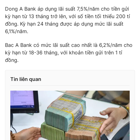
Dong A Bank áp dụng lãi suất 7,5%/năm cho tiền gửi
Photo
Infographic
kỳ hạn từ 13 tháng trở lên, với số tiền tối thiểu 200 tỉ
đồng. Kỳ hạn 24 tháng được áp dụng mức lãi suất
Video
Shorts video
6,1%/năm.
Bac A Bank có mức lãi suất cao nhất là 6,2%/năm cho
VTV Money
VTV Thể thao
kỳ hạn từ 18-36 tháng, với khoản tiền gửi trên 1 tỉ
đồng.
VTV Sức khoẻ
Bất động sản
Tin liên quan
Thị trường 24h
Tấm lòng Việt
VTV4
Vươn mình bằng AI
VTV9
VTV8
Liên hệ tòa soạn
English