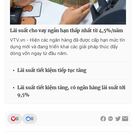
THỜI BÁO VTV
Lãi suất cho vay ngắn hạn thấp nhất từ 4,5%/năm
VTV.vn - Hiện các ngân hàng đã được cấp hạn mức tín
dụng mới và đang triển khai các giải pháp thúc đẩy
dòng vốn ngay từ đầu năm.
Theo dõi báo trên
Lãi suất tiết kiệm tiếp tục tăng
Cơ quan chủ quản:
Đài Truyền hình Việt Nam
Cơ quan báo chí:
Thời báo VTV
Lãi suất tiết kiệm tăng, có ngân hàng lãi suất tới
Giấy phép hoạt động báo in và báo điện tử số 483/GP-BTTTT
9,5%
cấp ngày 29/12/2023
Tổng Biên tập:
Vũ Thanh Thủy
Phó Tổng Biên tập:
Nguyễn Thị Mỹ Hạnh, Phạm Quốc Thắng,
0
0
Nguyễn Trọng Ninh
Tổng đài VTV:
024.38 355 931 - 024.38 355 932