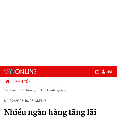
KINH TẾ
Chính trị
Tài chính
Thị trường
Góc doanh nghiệp
Xã hội
04/02/2025 19:26 GMT+7
Pháp luật
Chuyên mục
Kinh tế
Nhiều ngân hàng tăng lãi
Thể thao