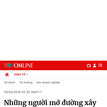
KINH TẾ
Chính trị
Tài chính
Thị trường
Góc doanh nghiệp
Xã hội
19/04/2019 05:35 GMT+7
Pháp luật
Chuyên mục
Kinh tế
Những người mở đường xây
Thể thao