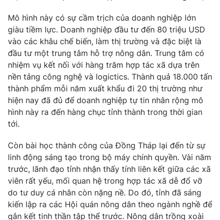
Photo
Infographic
Mô hình này có sự cầm trịch của doanh nghiệp lớn
giàu tiềm lực. Doanh nghiệp đầu tư đến 80 triệu USD
vào các khâu chế biến, làm thị trường và đặc biệt là
Video
Shorts video
đầu tư một trung tâm hỗ trợ nông dân. Trung tâm có
nhiệm vụ kết nối với hàng trăm hợp tác xã dựa trên
VTV Money
VTV Thể thao
nền tảng công nghệ và logictics. Thành quả 18.000 tấn
thành phẩm mỗi năm xuất khẩu đi 20 thị trường như
hiện nay đã đủ để doanh nghiệp tự tin nhân rộng mô
VTV Sức khoẻ
Bất động sản
hình này ra đến hàng chục tỉnh thành trong thời gian
tới.
Thị trường 24h
Tấm lòng Việt
Còn bài học thành công của Đồng Tháp lại đến từ sự
linh động sáng tạo trong bộ máy chính quyền. Vài năm
VTV4
Vươn mình bằng AI
trước, lãnh đạo tỉnh nhận thấy tính liên kết giữa các xã
viên rất yếu, mối quan hệ trong hợp tác xã dễ đổ vỡ
VTV9
VTV8
do tư duy cá nhân còn nặng nề. Do đó, tỉnh đã sáng
kiến lập ra các Hội quán nông dân theo ngành nghề để
Liên hệ tòa soạn
English
gắn kết tinh thần tập thể trước. Nông dân trồng xoài