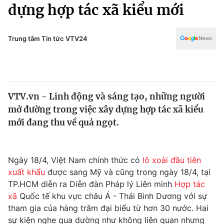
Chính trị
dựng hợp tác xã kiểu mới
Truyền hình
Văn hóa - Giải trí
Xã hội
Y tế
Trung tâm Tin tức VTV24
Đời sống
Pháp luật
Công nghệ
Giáo dục
Y tế
VTV.vn - Linh động và sáng tạo, những người
mở đường trong việc xây dựng hợp tác xã kiểu
Thế giới
mới đang thu về quả ngọt.
Tin tức
Kinh tế
Thế giới đó đây
Ngày 18/4, Việt Nam chính thức có
lô xoài đầu tiên
Tài chính
xuất khẩu
được sang Mỹ và cũng trong ngày 18/4, tại
Dữ liệu và đời sống
Câu chuyện quốc tế
TP.HCM diễn ra Diễn đàn Pháp lý Liên minh
Hợp tác
Thị trường
xã
Quốc tế khu vực châu Á - Thái Bình Dương với sự
Truyền hình
tham gia của hàng trăm đại biểu từ hơn 30 nước. Hai
Góc doanh nghiệp
sự kiện nghe qua dường như không liên quan nhưng