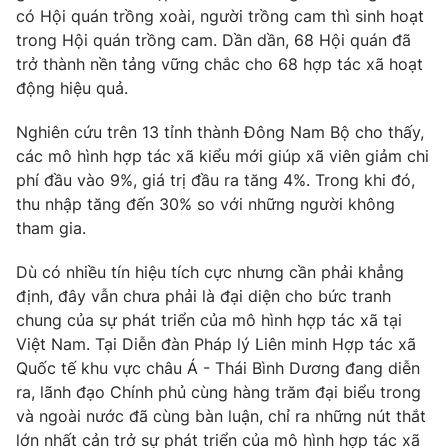
có Hội quán trồng xoài, người trồng cam thì sinh hoạt
trong Hội quán trồng cam. Dần dần, 68 Hội quán đã
trở thành nền tảng vững chắc cho 68 hợp tác xã hoạt
động hiệu quả.
THỜI BÁO VTV
Nghiên cứu trên 13 tỉnh thành Đông Nam Bộ cho thấy,
các mô hình hợp tác xã kiểu mới giúp xã viên giảm chi
phí đầu vào 9%, giá trị đầu ra tăng 4%. Trong khi đó,
Theo dõi báo trên
thu nhập tăng đến 30% so với những người không
tham gia.
Cơ quan chủ quản:
Đài Truyền hình Việt Nam
Dù có nhiều tín hiệu tích cực nhưng cần phải khẳng
Cơ quan báo chí:
Thời báo VTV
định, đây vẫn chưa phải là đại diện cho bức tranh
Giấy phép hoạt động báo in và báo điện tử số 483/GP-BTTTT
chung của sự phát triển của mô hình hợp tác xã tại
cấp ngày 29/12/2023
Việt Nam. Tại Diễn đàn Pháp lý Liên minh Hợp tác xã
Tổng Biên tập:
Vũ Thanh Thủy
Quốc tế khu vực châu Á - Thái Bình Dương đang diễn
Phó Tổng Biên tập:
Nguyễn Thị Mỹ Hạnh, Phạm Quốc Thắng,
ra, lãnh đạo Chính phủ cùng hàng trăm đại biểu trong
Nguyễn Trọng Ninh
và ngoài nước đã cùng bàn luận, chỉ ra những nút thắt
Tổng đài VTV:
024.38 355 931 - 024.38 355 932
lớn nhất cản trở sự phát triển của mô hình hợp tác xã