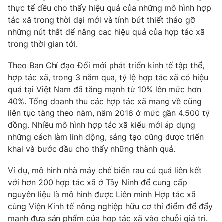
Phim VTV
thực tế đều cho thấy hiệu quả của những mô hình hợp
Giải trí
tác xã trong thời đại mới và tính bứt thiết tháo gỡ
Hậu trường
Điện ảnh
những nút thắt để nâng cao hiệu quả của hợp tác xã
Đời sống
Nhân vật
trong thời gian tới.
Âm nhạc
Du lịch
Khán giả
Theo Ban Chỉ đạo Đổi mới phát triển kinh tế tập thể,
Giáo dục
Sao
hợp tác xã, trong 3 năm qua, tỷ lệ hợp tác xã có hiệu
Làm đẹp
Giải sao mai
Tuyển sinh
quả tại Việt Nam đã tăng mạnh từ 10% lên mức hơn
Công nghệ
Chất lượng cuộc sống
40%. Tổng doanh thu các hợp tác xã mang về cũng
Học trực tuyến
liên tục tăng theo năm, năm 2018 ở mức gần 4.500 tỷ
Hitech Công nghệ tương lai
đồng. Nhiều mô hình hợp tác xã kiểu mới áp dụng
Giao lưu trực tuyến
những cách làm linh động, sáng tạo cũng được triển
Sản phẩm
khai và bước đầu cho thấy những thành quả.
Lịch phát sóng
Thị trường
Ví dụ, mô hình nhà máy chế biến rau củ quả liên kết
Tư vấn
với hơn 200 hợp tác xã ở Tây Ninh để cung cấp
Chuyên mục khác
nguyên liệu là mô hình được Liên minh Hợp tác xã
cùng Viện Kinh tế nông nghiệp hữu cơ thí điểm để đẩy
Emagazine
Podcast
mạnh đưa sản phẩm của hợp tác xã vào chuỗi giá trị.