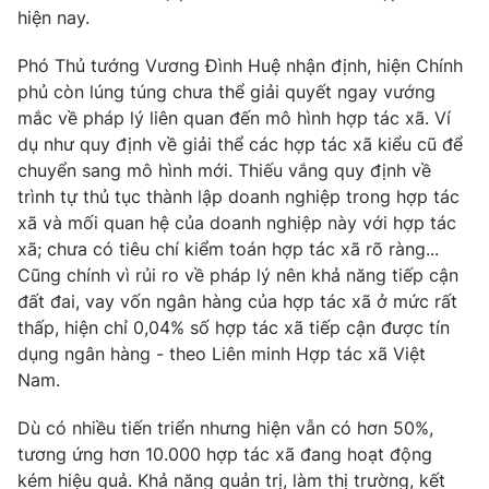
Ðiện thoại Thời báo VTV:
024.66 897 897
hiện nay.
Email:
toasoan@vtv.vn
Phó Thủ tướng Vương Đình Huệ nhận định, hiện Chính
Liên hệ quảng cáo:
024-7300.7108
phủ còn lúng túng chưa thể giải quyết ngay vướng
mắc về pháp lý liên quan đến mô hình hợp tác xã. Ví
dụ như quy định về giải thể các hợp tác xã kiểu cũ để
chuyển sang mô hình mới. Thiếu vắng quy định về
trình tự thủ tục thành lập doanh nghiệp trong hợp tác
xã và mối quan hệ của doanh nghiệp này với hợp tác
xã; chưa có tiêu chí kiểm toán hợp tác xã rõ ràng...
Cũng chính vì rủi ro về pháp lý nên khả năng tiếp cận
đất đai, vay vốn ngân hàng của hợp tác xã ở mức rất
thấp, hiện chỉ 0,04% số hợp tác xã tiếp cận được tín
dụng ngân hàng - theo Liên minh Hợp tác xã Việt
Nam.
® Cấm sao chép dưới mọi hình thức nếu không có sự chấp
thuận bằng văn bản. Ghi rõ nguồn VTV.vn khi phát hành lại
thông tin từ website này.
Dù có nhiều tiến triển nhưng hiện vẫn có hơn 50%,
tương ứng hơn 10.000 hợp tác xã đang hoạt động
kém hiệu quả. Khả năng quản trị, làm thị trường, kết