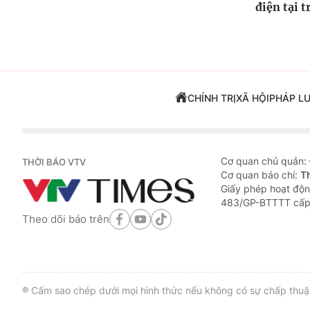
điện tại 
CHÍNH TRỊ
XÃ HỘI
PHÁP L
Cơ quan chủ quản:
THỜI BÁO VTV
Cơ quan báo chí:
T
Giấy phép hoạt độn
483/GP-BTTTT cấp
Theo dõi báo trên
® Cấm sao chép dưới mọi hình thức nếu không có sự chấp thuận 