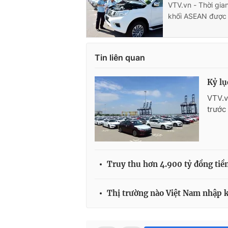
VTV.vn - Thời gia
khối ASEAN được 
Tin liên quan
Kỷ lụ
VTV.v
trước
Truy thu hơn 4.900 tỷ đồng tiền
Thị trường nào Việt Nam nhập k