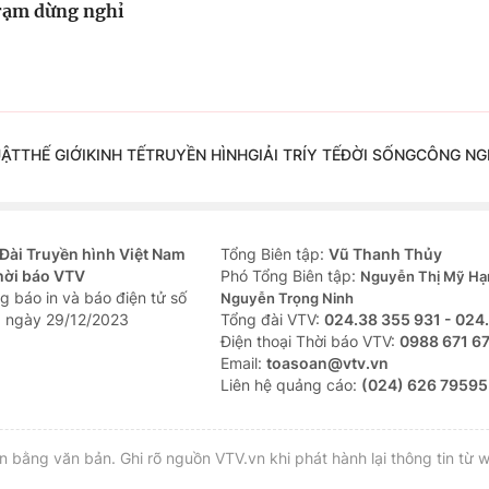
trạm dừng nghỉ
UẬT
THẾ GIỚI
KINH TẾ
TRUYỀN HÌNH
GIẢI TRÍ
Y TẾ
ĐỜI SỐNG
CÔNG NG
Đài Truyền hình Việt Nam
Tổng Biên tập:
Vũ Thanh Thủy
hời báo VTV
Phó Tổng Biên tập:
Nguyễn Thị Mỹ Hạ
g báo in và báo điện tử số
Nguyễn Trọng Ninh
 ngày 29/12/2023
Tổng đài VTV:
024.38 355 931 - 024
Ðiện thoại Thời báo VTV:
0988 671 6
Email:
toasoan@vtv.vn
Liên hệ quảng cáo:
(024) 626 79595
bằng văn bản. Ghi rõ nguồn VTV.vn khi phát hành lại thông tin từ w