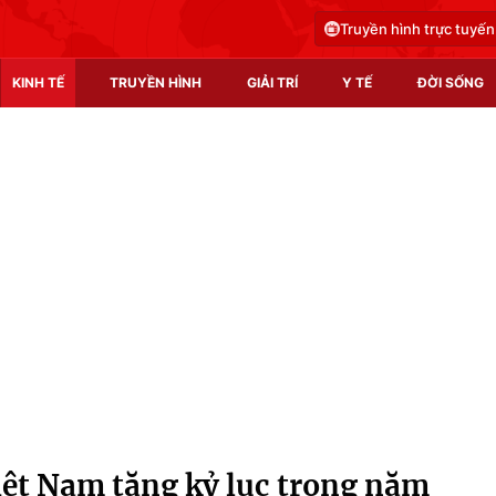
Truyền hình trực tuyến
KINH TẾ
TRUYỀN HÌNH
GIẢI TRÍ
Y TẾ
ĐỜI SỐNG
Pháp luật
Y tế
Truyền hình
Multimedia
Phim VTV
Video
Hậu trường
Shorts video
Nhân vật
Podcast
Khán giả
EMagazine
Giải sao mai
Photo
iệt Nam tăng kỷ lục trong năm
Infographic