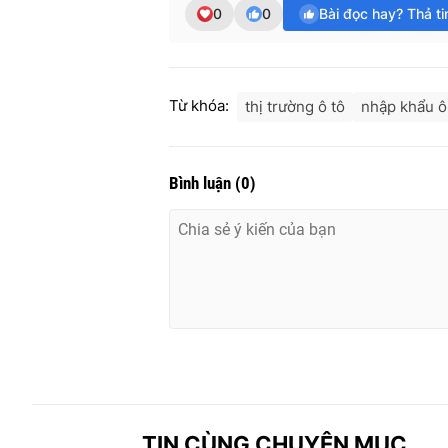
0
0
Bài đọc hay? Thả t
Từ khóa:
thị trường ô tô
nhập khẩu ô
Bình luận
(
0
)
TIN CÙNG CHUYÊN MỤC