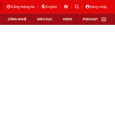
Cổng thông tin
English
Đăng nhập
CÔNG NGHỆ
GIÁO DỤC
VIDEO
PODCAST
VTV Money
VTV Thể thao
VTV Sức khoẻ
Bất động sản
Thị trường 24h
Tấm lòng Việt
Vươn mình bằng AI
VTV4
VTV8
VTV9
Lịch phát sóng
Giao lưu trực tuyến
Sự kiện