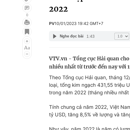
2022
0
PV
10/01/2023 19:42 GMT+7
Giải trí
Đời sống
1:43
Nghe đọc bài
Điện ảnh
Du lịch
Âm nhạc
Làm đẹp
VTV.vn - Tổng cục Hải quan cho 
Sao
Chất lượng cuộc sốn
nhiều nhất từ trước đến nay với 1
Theo Tổng cục Hải quan, tháng 12
loại, tổng kim ngạch 431,55 triệu 
trong năm 2022 (tháng nhiều nhất 
Tính chung cả năm 2022, Việt Nam
tỷ USD, tăng 8,5% về lượng và tăn
Như vậy, năm 2022 là năm có lượ