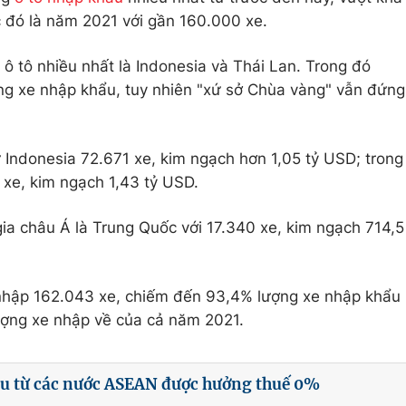
c đó là năm 2021 với gần 160.000 xe.
ô tô nhiều nhất là Indonesia và Thái Lan. Trong đó
ng xe nhập khẩu, tuy nhiên "xứ sở Chùa vàng" vẫn đứng
Indonesia 72.671 xe, kim ngạch hơn 1,05 tỷ USD; trong
 xe, kim ngạch 1,43 tỷ USD.
gia châu Á là Trung Quốc với 17.340 xe, kim ngạch 714,5
m nhập 162.043 xe, chiếm đến 93,4% lượng xe nhập khẩu
ượng xe nhập về của cả năm 2021.
ẩu từ các nước ASEAN được hưởng thuế 0%