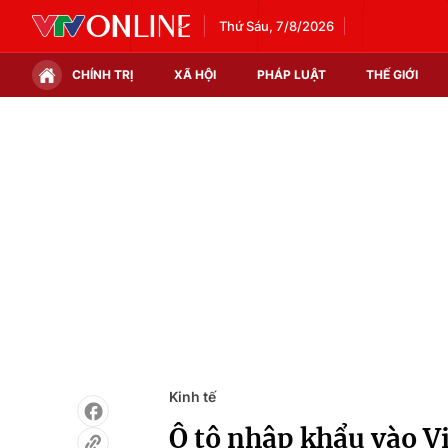
Thứ Sáu, 7/8/2026
CHÍNH TRỊ
XÃ HỘI
PHÁP LUẬT
THẾ GIỚI
Chính trị
Xã hội
Thế giới
Kinh tế
Tin tức
Tài chính
Thế giới đó đây
Thị trường
Câu chuyện quốc tế
Góc doanh nghiệp
Dữ liệu và đời sống
Kinh tế
Ô tô nhập khẩu vào V