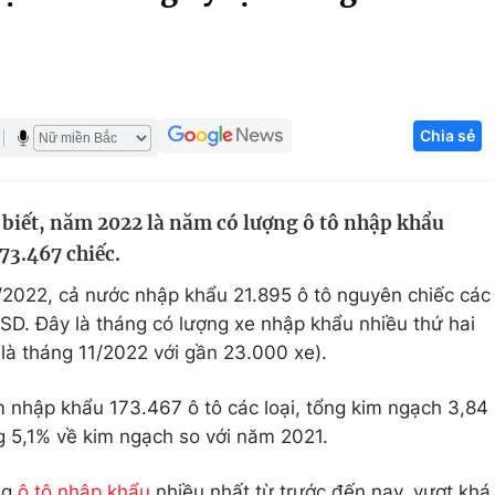
Góc ảnh
Giáo dục
Công nghệ
Chia sẻ
Tuyển sinh
Hitech Công ng
Học trực tuyến
Sản phẩm
biết, năm 2022 là năm có lượng ô tô nhập khẩu
g
Thị trường
73.467 chiếc.
Tư vấn
/2022, cả nước nhập khẩu 21.895 ô tô nguyên chiếc các
USD. Đây là tháng có lượng xe nhập khẩu nhiều thứ hai
là tháng 11/2022 với gần 23.000 xe).
 nhập khẩu 173.467 ô tô các loại, tổng kim ngạch 3,84
g 5,1% về kim ngạch so với năm 2021.
ng
ô tô nhập khẩu
nhiều nhất từ trước đến nay, vượt khá