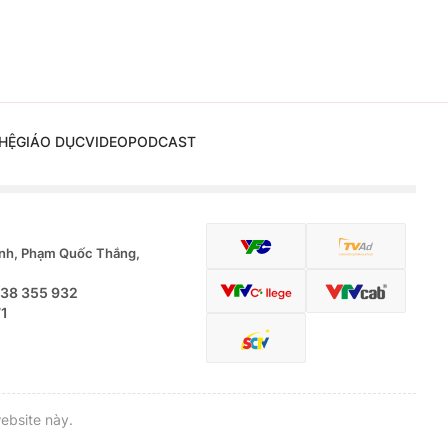
HỆ
GIÁO DỤC
VIDEO
PODCAST
nh, Phạm Quốc Thắng,
.38 355 932
71
ebsite này.