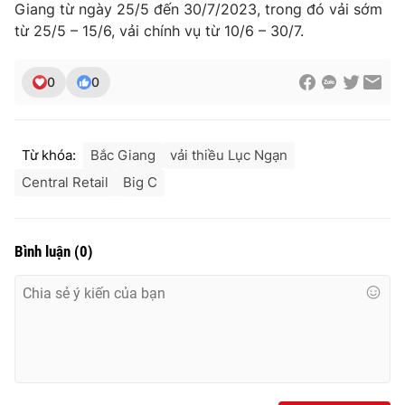
Giang từ ngày 25/5 đến 30/7/2023, trong đó vải sớm
Ðiện thoại Thời báo VTV:
024.66 897 897
từ 25/5 – 15/6, vải chính vụ từ 10/6 – 30/7.
Email:
toasoan@vtv.vn
Liên hệ quảng cáo:
024-7300.7108
0
0
Từ khóa:
Bắc Giang
vải thiều Lục Ngạn
Central Retail
Big C
Bình luận
(
0
)
® Cấm sao chép dưới mọi hình thức nếu không có sự chấp
thuận bằng văn bản. Ghi rõ nguồn VTV.vn khi phát hành lại
thông tin từ website này.