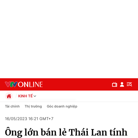
KINH TẾ
Chính trị
Tài chính
Thị trường
Góc doanh nghiệp
Xã hội
16/05/2023 16:21 GMT+7
Pháp luật
Chuyên mục
Kinh tế
Ông lớn bán lẻ Thái Lan tính
Thể thao