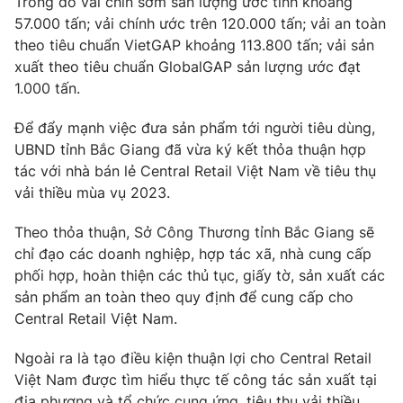
Trong đó vải chín sớm sản lượng ước tính khoảng
Phim VTV
Giải trí
57.000 tấn; vải chính ước trên 120.000 tấn; vải an toàn
Hậu trường
theo tiêu chuẩn VietGAP khoảng 113.800 tấn; vải sản
Điện ảnh
xuất theo tiêu chuẩn GlobalGAP sản lượng ước đạt
Đời sống
Nhân vật
1.000 tấn.
Âm nhạc
Du lịch
Khán giả
Giáo dục
Để đẩy mạnh việc đưa sản phẩm tới người tiêu dùng,
Sao
Làm đẹp
Giải sao mai
UBND tỉnh Bắc Giang đã vừa ký kết thỏa thuận hợp
Tuyển sinh
tác với nhà bán lẻ Central Retail Việt Nam về tiêu thụ
Công nghệ
Chất lượng cuộc sống
vải thiều mùa vụ 2023.
Học trực tuyến
Hitech Công nghệ tương lai
Giao lưu trực tuyến
Theo thỏa thuận, Sở Công Thương tỉnh Bắc Giang sẽ
Sản phẩm
chỉ đạo các doanh nghiệp, hợp tác xã, nhà cung cấp
phối hợp, hoàn thiện các thủ tục, giấy tờ, sản xuất các
Lịch phát sóng
Thị trường
sản phẩm an toàn theo quy định để cung cấp cho
Central Retail Việt Nam.
Tư vấn
Chuyên mục khác
Ngoài ra là tạo điều kiện thuận lợi cho Central Retail
Emagazine
Việt Nam được tìm hiểu thực tế công tác sản xuất tại
Podcast
địa phương và tổ chức cung ứng, tiêu thụ vải thiều…