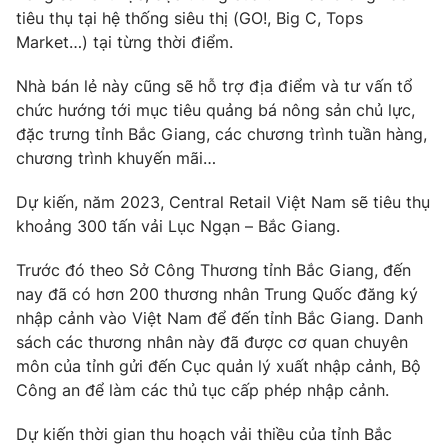
tiêu thụ tại hệ thống siêu thị (GO!, Big C, Tops
Market…) tại từng thời điểm.
Nhà bán lẻ này cũng sẽ hỗ trợ địa điểm và tư vấn tổ
THỜI BÁO VTV
chức hướng tới mục tiêu quảng bá nông sản chủ lực,
đặc trưng tỉnh Bắc Giang, các chương trình tuần hàng,
chương trình khuyến mãi…
Theo dõi báo trên
Dự kiến, năm 2023, Central Retail Việt Nam sẽ tiêu thụ
khoảng 300 tấn vải Lục Ngạn – Bắc Giang.
Cơ quan chủ quản:
Đài Truyền hình Việt Nam
Trước đó theo Sở Công Thương tỉnh Bắc Giang, đến
Cơ quan báo chí:
Thời báo VTV
nay đã có hơn 200 thương nhân Trung Quốc đăng ký
Giấy phép hoạt động báo in và báo điện tử số 483/GP-BTTTT
nhập cảnh vào Việt Nam để đến tỉnh Bắc Giang. Danh
cấp ngày 29/12/2023
sách các thương nhân này đã được cơ quan chuyên
Tổng Biên tập:
Vũ Thanh Thủy
môn của tỉnh gửi đến Cục quản lý xuất nhập cảnh, Bộ
Phó Tổng Biên tập:
Nguyễn Thị Mỹ Hạnh, Phạm Quốc Thắng,
Công an để làm các thủ tục cấp phép nhập cảnh.
Nguyễn Trọng Ninh
Tổng đài VTV:
024.38 355 931 - 024.38 355 932
Dự kiến thời gian thu hoạch vải thiều của tỉnh Bắc