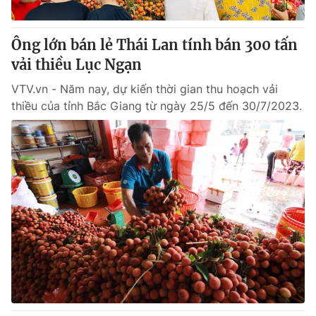
Giấy phép hoạt động báo in và báo điện tử số 483/GP-BTTTT
cấp ngày 29/12/2023
Ông lớn bán lẻ Thái Lan tính bán 300 tấn
Tổng Biên tập:
Vũ Thanh Thủy
vải thiều Lục Ngạn
Phó Tổng Biên tập:
Nguyễn Thị Mỹ Hạnh, Phạm Quốc Thắng,
Nguyễn Trọng Ninh
VTV.vn - Năm nay, dự kiến thời gian thu hoạch vải
Tổng đài VTV:
024.38 355 931 - 024.38 355 932
thiều của tỉnh Bắc Giang từ ngày 25/5 đến 30/7/2023.
Ðiện thoại Thời báo VTV:
024.66 897 897
Email:
toasoan@vtv.vn
Liên hệ quảng cáo:
024-7300.7108