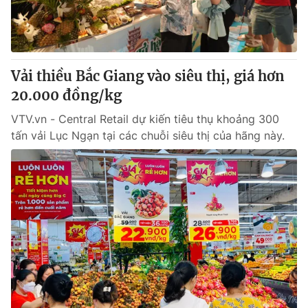
Thị trường 24h
Tấm lòng Việt
VTV4
Vươn mình bằng AI
Vải thiều Bắc Giang vào siêu thị, giá hơn
VTV9
VTV8
20.000 đồng/kg
VTV.vn - Central Retail dự kiến tiêu thụ khoảng 300
Liên hệ tòa soạn
English
tấn vải Lục Ngạn tại các chuỗi siêu thị của hãng này.
THỜI BÁO VTV
Theo dõi báo trên
Cơ quan chủ quản:
Đài Truyền hình Việt Nam
Cơ quan báo chí:
Thời báo VTV