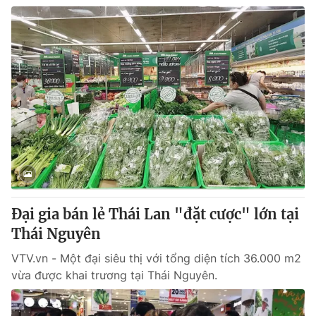
Đại gia bán lẻ Thái Lan "đặt cược" lớn tại
Thái Nguyên
VTV.vn - Một đại siêu thị với tổng diện tích 36.000 m2
vừa được khai trương tại Thái Nguyên.