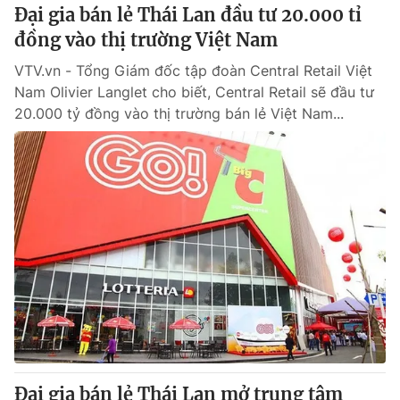
Đại gia bán lẻ Thái Lan đầu tư 20.000 tỉ
đồng vào thị trường Việt Nam
® Cấm sao chép dưới mọi hình thức nếu không có sự chấp
thuận bằng văn bản. Ghi rõ nguồn VTV.vn khi phát hành lại
VTV.vn - Tổng Giám đốc tập đoàn Central Retail Việt
thông tin từ website này.
Nam Olivier Langlet cho biết, Central Retail sẽ đầu tư
20.000 tỷ đồng vào thị trường bán lẻ Việt Nam...
Đại gia bán lẻ Thái Lan mở trung tâm