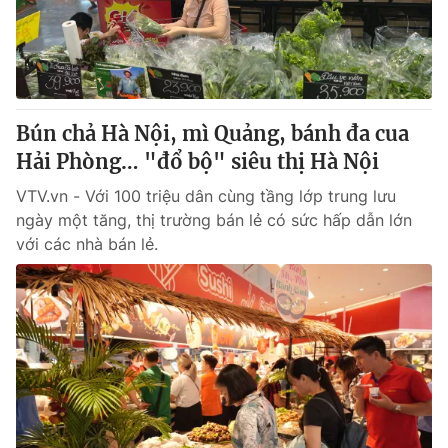
Giao lưu trực tuyến
Sản phẩm
Lịch phát sóng
Thị trường
Tư vấn
Bún chả Hà Nội, mì Quảng, bánh đa cua
Chuyên mục khác
Hải Phòng… "đổ bộ" siêu thị Hà Nội
Emagazine
Podcast
VTV.vn - Với 100 triệu dân cùng tầng lớp trung lưu
ngày một tăng, thị trường bán lẻ có sức hấp dẫn lớn
Photo
Infographic
với các nhà bán lẻ.
Video
Shorts video
VTV Money
VTV Thể thao
VTV Sức khoẻ
Bất động sản