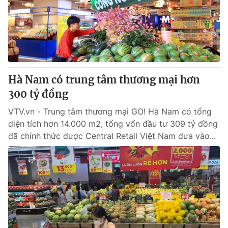
Tin tức
Kinh tế
Thế giới đó đây
Tài chính
Dữ liệu và đời sống
Câu chuyện quốc tế
Thị trường
Hà Nam có trung tâm thương mại hơn
Truyền hình
Góc doanh nghiệp
300 tỷ đồng
Phim VTV
Giải trí
VTV.vn - Trung tâm thương mại GO! Hà Nam có tổng
Hậu trường
diện tích hơn 14.000 m2, tổng vốn đầu tư 309 tỷ đồng
Điện ảnh
đã chính thức được Central Retail Việt Nam đưa vào...
Đời sống
Nhân vật
Âm nhạc
Du lịch
Khán giả
Giáo dục
Sao
Làm đẹp
Giải sao mai
Tuyển sinh
Công nghệ
Chất lượng cuộc sống
Học trực tuyến
Hitech Công nghệ tương lai