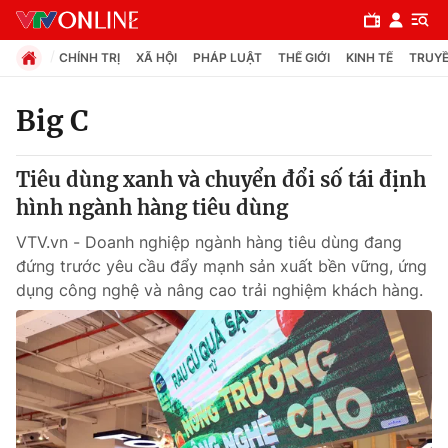
CHÍNH TRỊ
XÃ HỘI
PHÁP LUẬT
THẾ GIỚI
KINH TẾ
TRUYỀ
Big C
Chuyên mục
Tiêu dùng xanh và chuyển đổi số tái định
Chính trị
hình ngành hàng tiêu dùng
VTV.vn - Doanh nghiệp ngành hàng tiêu dùng đang
Xã hội
đứng trước yêu cầu đẩy mạnh sản xuất bền vững, ứng
dụng công nghệ và nâng cao trải nghiệm khách hàng.
Pháp luật
Y tế
Thế giới