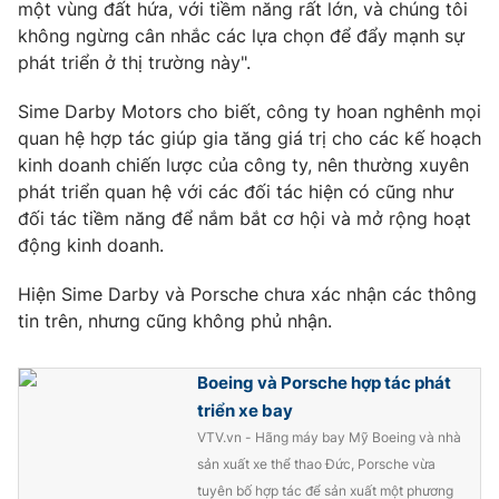
một vùng đất hứa, với tiềm năng rất lớn, và chúng tôi
Photo
không ngừng cân nhắc các lựa chọn để đẩy mạnh sự
Infographic
phát triển ở thị trường này".
Video
Shorts video
Sime Darby Motors cho biết, công ty hoan nghênh mọi
quan hệ hợp tác giúp gia tăng giá trị cho các kế hoạch
VTV Money
kinh doanh chiến lược của công ty, nên thường xuyên
VTV Thể thao
phát triển quan hệ với các đối tác hiện có cũng như
đối tác tiềm năng để nắm bắt cơ hội và mở rộng hoạt
VTV Sức khoẻ
Bất động sản
động kinh doanh.
Thị trường 24h
Hiện Sime Darby và Porsche chưa xác nhận các thông
Tấm lòng Việt
tin trên, nhưng cũng không phủ nhận.
VTV4
Vươn mình bằng AI
Boeing và Porsche hợp tác phát
triển xe bay
VTV9
VTV8
VTV.vn - Hãng máy bay Mỹ Boeing và nhà
sản xuất xe thể thao Đức, Porsche vừa
Liên hệ tòa soạn
English
tuyên bố hợp tác để sản xuất một phương