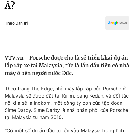
Chính trị
Á?
Truyền hình
Văn hóa - Giải trí
Xã hội
Y tế
Theo Dân trí
Đời sống
Pháp luật
Công nghệ
Giáo dục
Y tế
VTV.vn - Porsche được cho là sẽ triển khai dự án
lắp ráp xe tại Malaysia, tức là lần đầu tiên có nhà
Thế giới
máy ở bên ngoài nước Đức.
Tin tức
Kinh tế
Theo trang The Edge, nhà máy lắp ráp của Porsche ở
Thế giới đó đây
Malaysia sẽ được đặt tại Kulim, bang Kedah, và đối tác
Tài chính
nội địa sẽ là Inokom, một công ty con của tập đoàn
Dữ liệu và đời sống
Câu chuyện quốc tế
Sime Darby. Sime Darby là nhà phân phối của Porsche
Thị trường
tại Malaysia từ năm 2010.
Truyền hình
Góc doanh nghiệp
"Có một số dự án đầu tư lớn vào Malaysia trong lĩnh