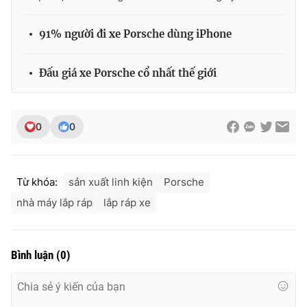
Ðiện thoại Thời báo VTV:
024.66 897 897
Email:
toasoan@vtv.vn
91% người đi xe Porsche dùng iPhone
Liên hệ quảng cáo:
024-7300.7108
Đấu giá xe Porsche cổ nhất thế giới
0
0
Từ khóa:
sản xuất linh kiện
Porsche
nhà máy lắp ráp
lắp ráp xe
® Cấm sao chép dưới mọi hình thức nếu không có sự chấp
thuận bằng văn bản. Ghi rõ nguồn VTV.vn khi phát hành lại
Bình luận
(
0
)
thông tin từ website này.