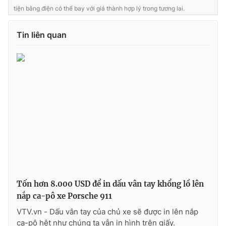
tiện bằng điện có thể bay với giá thành hợp lý trong tương lai.
Tin liên quan
THỜI BÁO VTV
Theo dõi báo trên
Cơ quan chủ quản:
Đài Truyền hình Việt Nam
Cơ quan báo chí:
Thời báo VTV
Giấy phép hoạt động báo in và báo điện tử số 483/GP-BTTTT
cấp ngày 29/12/2023
Tổng Biên tập:
Vũ Thanh Thủy
Tốn hơn 8.000 USD để in dấu vân tay khổng lồ lên
Phó Tổng Biên tập:
Nguyễn Thị Mỹ Hạnh, Phạm Quốc Thắng,
nắp ca-pô xe Porsche 911
Nguyễn Trọng Ninh
VTV.vn - Dấu vân tay của chủ xe sẽ được in lên nắp
Tổng đài VTV:
024.38 355 931 - 024.38 355 932
ca-pô hệt như chúng ta vẫn in hình trên giấy.