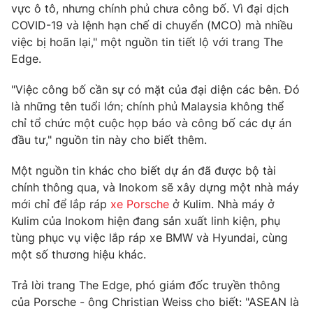
Phim VTV
vực ô tô, nhưng chính phủ chưa công bố. Vì đại dịch
Giải trí
COVID-19 và lệnh hạn chế di chuyển (MCO) mà nhiều
Hậu trường
việc bị hoãn lại," một nguồn tin tiết lộ với trang The
Điện ảnh
Đời sống
Edge.
Nhân vật
Âm nhạc
Du lịch
Khán giả
"Việc công bố cần sự có mặt của đại diện các bên. Đó
Giáo dục
Sao
là những tên tuổi lớn; chính phủ Malaysia không thể
Làm đẹp
Giải sao mai
chỉ tổ chức một cuộc họp báo và công bố các dự án
Tuyển sinh
Công nghệ
đầu tư," nguồn tin này cho biết thêm.
Chất lượng cuộc sống
Học trực tuyến
Hitech Công nghệ tương lai
Một nguồn tin khác cho biết dự án đã được bộ tài
Giao lưu trực tuyến
chính thông qua, và Inokom sẽ xây dựng một nhà máy
Sản phẩm
mới chỉ để lắp ráp
xe Porsche
ở Kulim. Nhà máy ở
Lịch phát sóng
Kulim của Inokom hiện đang sản xuất linh kiện, phụ
Thị trường
tùng phục vụ việc lắp ráp xe BMW và Hyundai, cùng
Tư vấn
một số thương hiệu khác.
Chuyên mục khác
Trả lời trang The Edge, phó giám đốc truyền thông
Emagazine
Podcast
của Porsche - ông Christian Weiss cho biết: "ASEAN là