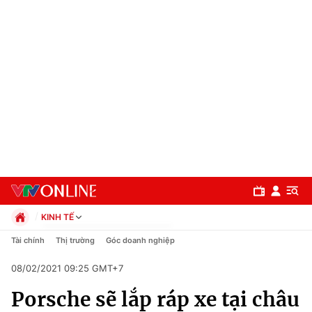
KINH TẾ
Chính trị
Tài chính
Thị trường
Góc doanh nghiệp
Xã hội
08/02/2021 09:25 GMT+7
Pháp luật
Chuyên mục
Kinh tế
Porsche sẽ lắp ráp xe tại châu
Thể thao