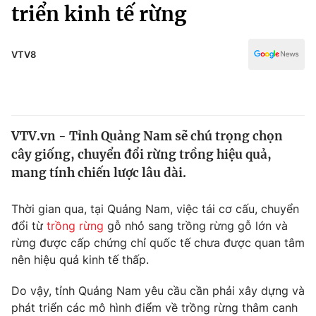
Chính trị
triển kinh tế rừng
Truyền hình
Văn hóa - Giải trí
Xã hội
Y tế
VTV8
Đời sống
Pháp luật
Công nghệ
Giáo dục
Y tế
VTV.vn - Tỉnh Quảng Nam sẽ chú trọng chọn
cây giống, chuyển đổi rừng trồng hiệu quả,
Thế giới
mang tính chiến lược lâu dài.
Tin tức
Kinh tế
Thời gian qua, tại Quảng Nam, việc tái cơ cấu, chuyển
Thế giới đó đây
đổi từ
trồng rừng
gỗ nhỏ sang trồng rừng gỗ lớn và
Tài chính
rừng được cấp chứng chỉ quốc tế chưa được quan tâm
Dữ liệu và đời sống
Câu chuyện quốc tế
nên hiệu quả kinh tế thấp.
Thị trường
Truyền hình
Do vậy, tỉnh Quảng Nam yêu cầu cần phải xây dựng và
Góc doanh nghiệp
phát triển các mô hình điểm về trồng rừng thâm canh