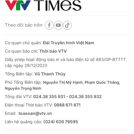
Theo dõi báo trên
Cơ quan chủ quản:
Đài Truyền hình Việt Nam
Cơ quan báo chí:
Thời báo VTV
Giấy phép hoạt động báo in và báo điện tử số 483/GP-BTTTT
cấp ngày 29/12/2023
Tổng Biên tập:
Vũ Thanh Thủy
Phó Tổng Biên tập:
Nguyễn Thị Mỹ Hạnh, Phạm Quốc Thắng,
Nguyễn Trọng Ninh
Tổng đài VTV:
024.38 355 931 - 024.38 355 932
Ðiện thoại Thời báo VTV:
0988 671 671
Email:
toasoan@vtv.vn
Liên hệ quảng cáo:
(024) 626 79595