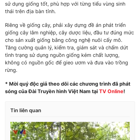
Phim VTV
sử dụng giống tốt, phù hợp với từng tiểu vùng sinh
Giải trí
thái trên địa bàn tỉnh.
Hậu trường
Điện ảnh
Đời sống
Riêng về giống cây, phải xây dựng đề án phát triển
Nhân vật
Âm nhạc
giống cây lâm nghiệp, cây dược liệu, đầu tư đúng mức
Du lịch
Khán giả
cho sản xuất giống bằng công nghệ nuôi cấy mô.
Giáo dục
Sao
Tăng cường quản lý, kiểm tra, giám sát và chấm dứt
Làm đẹp
Giải sao mai
tình trạng sử dụng nguồn giống kém chất lượng,
Tuyển sinh
Công nghệ
không có nguồn gốc để gieo ươm và đưa vào trồng
Chất lượng cuộc sống
Học trực tuyến
rừng.
Hitech Công nghệ tương lai
Giao lưu trực tuyến
* Mời quý độc giả theo dõi các chương trình đã phát
Sản phẩm
sóng của Đài Truyền hình Việt Nam tại
TV Online
!
Lịch phát sóng
Thị trường
Tin liên quan
Tư vấn
Chuyên mục khác
Emagazine
Podcast