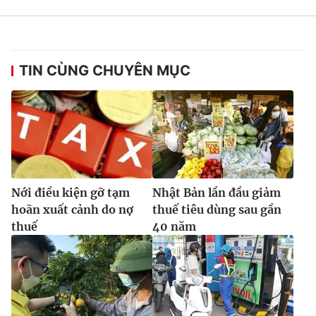
Ðiện thoại Thời báo VTV:
024.66 897 897
Email:
toasoan@vtv.vn
Liên hệ quảng cáo:
024-7300.7108
TIN CÙNG CHUYÊN MỤC
Nới điều kiện gỡ tạm
Nhật Bản lần đầu giảm
hoãn xuất cảnh do nợ
thuế tiêu dùng sau gần
thuế
40 năm
® Cấm sao chép dưới mọi hình thức nếu không có sự chấp
thuận bằng văn bản. Ghi rõ nguồn VTV.vn khi phát hành lại
thông tin từ website này.