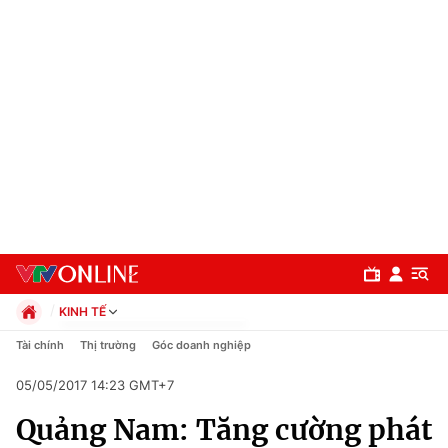
KINH TẾ
Chính trị
Tài chính
Thị trường
Góc doanh nghiệp
Xã hội
05/05/2017 14:23 GMT+7
Pháp luật
Chuyên mục
Kinh tế
Quảng Nam: Tăng cường phát
Thể thao