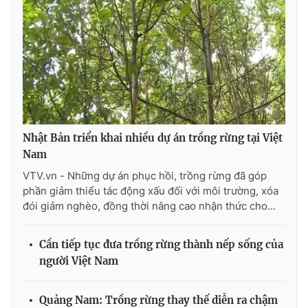
Photo
Infographic
Video
Shorts video
VTV Money
VTV Thể thao
Nhật Bản triển khai nhiều dự án trồng rừng tại Việt
VTV Sức khoẻ
Bất động sản
Nam
VTV.vn - Những dự án phục hồi, trồng rừng đã góp
Thị trường 24h
Tấm lòng Việt
phần giảm thiểu tác động xấu đối với môi trường, xóa
đói giảm nghèo, đồng thời nâng cao nhận thức cho...
VTV4
Vươn mình bằng AI
Cần tiếp tục đưa trồng rừng thành nếp sống của
người Việt Nam
VTV9
VTV8
Quảng Nam: Trồng rừng thay thế diễn ra chậm
Liên hệ tòa soạn
English