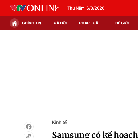
Thứ Năm, 6/8/2026
CHÍNH TRỊ
XÃ HỘI
PHÁP LUẬT
THẾ GIỚI
Chính trị
Xã hội
Thế giới
Kinh tế
Tin tức
Tài chính
Thế giới đó đây
Thị trường
Câu chuyện quốc tế
Góc doanh nghiệp
Dữ liệu và đời sống
Kinh tế
Samsung có kế hoạch