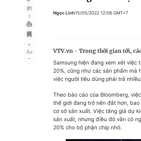
Ngọc Linh
15/05/2022 12:08 GMT+7
0
Giải trí
Đời sống
Điện ảnh
Du lịch
VTV.vn - Trong thời gian tới, cá
Âm nhạc
Làm đẹp
Samsung hiện đang xem xét việc t
Sao
Chất lượng cuộc sốn
20%, cũng như các sản phẩm mà họ
việc người tiêu dùng phải trả nhiều
Theo báo cáo của Bloomberg, việc x
thế giới đang trở nên đắt hơn, ba
cơ sở sản xuất. Việc tăng giá dự ki
sản xuất, nhưng điều đó vẫn có ngh
20% cho bộ phận chip nhớ.