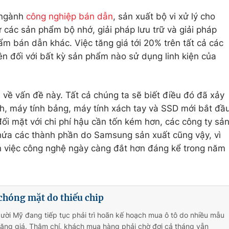
 ngành
công nghiệp bán dẫn
, sản xuất bộ vi xử lý cho
các sản phẩm bộ nhớ, giải pháp lưu trữ và giải pháp
m bán dẫn khác. Việc tăng giá tới 20% trên tất cả các
ên đối với bất kỳ sản phẩm nào sử dụng linh kiện của
 về vấn đề này. Tất cả chúng ta sẽ biết điều đó đã xảy
nh, máy tính bảng, máy tính xách tay và SSD mới bắt đầ
i mặt với chi phí hậu cần tốn kém hơn, các công ty sả
hứa các thành phần do Samsung sản xuất cũng vậy, vì
ận việc công nghệ ngày càng đắt hơn đáng kể trong năm
 chóng mặt do thiếu chip
ười Mỹ đang tiếp tục phải trì hoãn kế hoạch mua ô tô do nhiều mẫu
ăng giá. Thậm chí, khách mua hàng phải chờ đợi cả tháng vẫn