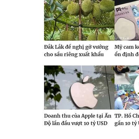
Đắk Lắk đề nghị gỡ vướng
Mỹ cam kế
cho sầu riêng xuất khẩu
ổn định 
Doanh thu của Apple tại Ấn
TP. Hồ Ch
Độ lần đầu vượt 10 tỷ USD
gần 10 tỷ