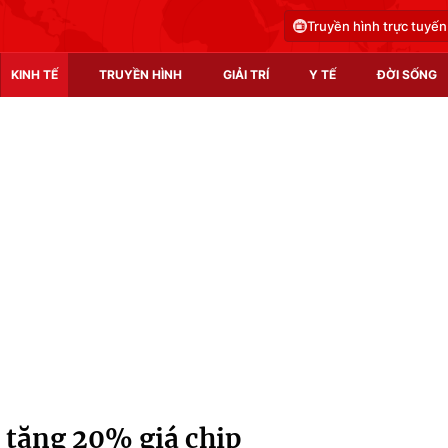
Truyền hình trực tuyến
KINH TẾ
TRUYỀN HÌNH
GIẢI TRÍ
Y TẾ
ĐỜI SỐNG
Pháp luật
Y tế
Truyền hình
Multimedia
Phim VTV
Video
Hậu trường
Shorts video
Nhân vật
Podcast
Khán giả
EMagazine
Giải sao mai
Photo
 tăng 20% giá chip
Infographic