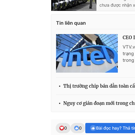
chưa được nhận x
Tin liên quan
CEO I
VTV.v
trạng
trong
Thị trường chip bán dẫn toàn c
Nguy cơ gián đoạn mới trong ch
0
0
Bài đọc hay? Thả t