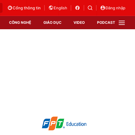
Cổng thông tin
English
Đăng nhập
CÔNG NGHỆ
GIÁO DỤC
VIDEO
PODCAST
VTV Money
VTV Thể thao
VTV Sức khoẻ
Bất động sản
Thị trường 24h
Tấm lòng Việt
Vươn mình bằng AI
VTV4
VTV8
VTV9
Lịch phát sóng
Giao lưu trực tuyến
Sự kiện