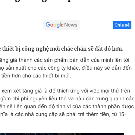
Góc ảnh
Chia sẻ
Giáo dục
Công nghệ
Tuyển sinh
Hitech Công ng
c thiết bị công nghệ mới chắc chắn sẽ đắt đỏ hơn.
Học trực tuyến
Sản phẩm
ăng giá thành các sản phẩm bán dẫn của mình lên tới
g
Thị trường
 sản xuất cho các công ty khác, điều này sẽ dẫn đến
Tư vấn
 tiền hơn cho các thiết bị mới.
em xét tăng giá là để thích ứng với việc mọi thứ trên
o gồm chi phí nguyên liệu thô và hậu cần xung quanh các
ến ​​sẽ liên quan đến độ tinh vi của các thành phần được
ĩa là các nhà cung cấp sẽ phải trả thêm tiền, từ 15-