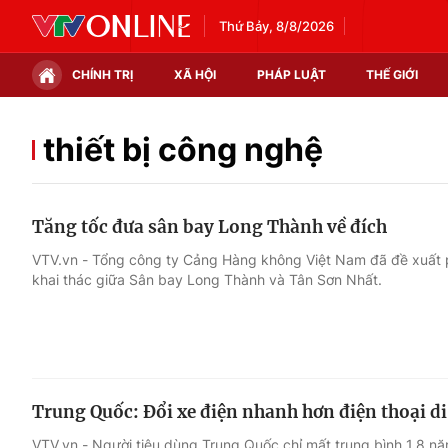
Thứ Bảy, 8/8/2026
CHÍNH TRỊ
XÃ HỘI
PHÁP LUẬT
THẾ GIỚI
Chính trị
Xã hội
thiết bị công nghệ
Thế giới
Kinh tế
Tăng tốc đưa sân bay Long Thành về đích
Tin tức
Tài chính
VTV.vn - Tổng công ty Cảng Hàng không Việt Nam đã đề xuất 
khai thác giữa Sân bay Long Thành và Tân Sơn Nhất.
Thế giới đó đây
Thị trường
Câu chuyện quốc tế
Góc doanh nghiệp
Dữ liệu và đời sống
Trung Quốc: Đổi xe điện nhanh hơn điện thoại d
VTV.vn - Người tiêu dùng Trung Quốc chỉ mất trung bình 1,8 nă