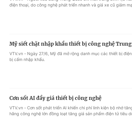
điện thoại, do công nghệ phát triển nhanh và giá xe cũ giảm m
Giải trí
Đời sống
Điện ảnh
Du lịch
Mỹ siết chặt nhập khẩu thiết bị công nghệ Trun
Âm nhạc
Làm đẹp
VTV.vn - Ngày 27/6, Mỹ đã mở rộng danh mục các thiết bị điệ
bị cấm nhập khẩu.
Sao
Chất lượng cuộc sốn
Cơn sốt AI đẩy giá thiết bị công nghệ
VTV.vn - Cơn sốt phát triển AI khiến chi phí linh kiện bộ nhớ tă
hãng công nghệ lớn đồng loạt tăng giá sản phẩm điện tử tiêu d