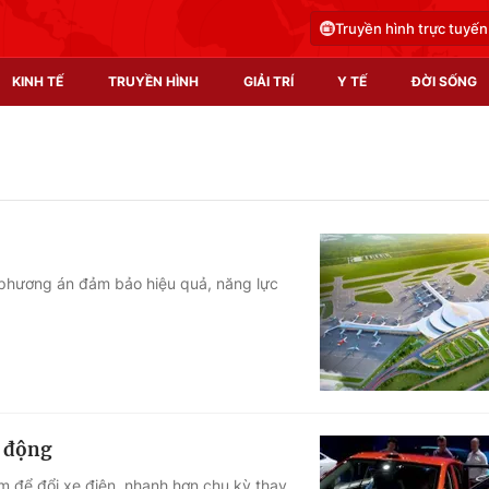
Truyền hình trực tuyến
KINH TẾ
TRUYỀN HÌNH
GIẢI TRÍ
Y TẾ
ĐỜI SỐNG
Pháp luật
Y tế
Truyền hình
Multimedia
Phim VTV
Video
phương án đảm bảo hiệu quả, năng lực
Hậu trường
Shorts video
Nhân vật
Podcast
Khán giả
EMagazine
Giải sao mai
Photo
i động
Infographic
m để đổi xe điện, nhanh hơn chu kỳ thay