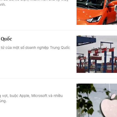
ạnh.
Góc ảnh
Giáo dục
Công nghệ
Tuyển sinh
Hitech Công ng
g Quốc
Học trực tuyến
Sản phẩm
n tử của một số doanh nghiệp Trung Quốc
g
Thị trường
Tư vấn
ng vọt, buộc Apple, Microsoft và nhiều
ùng.