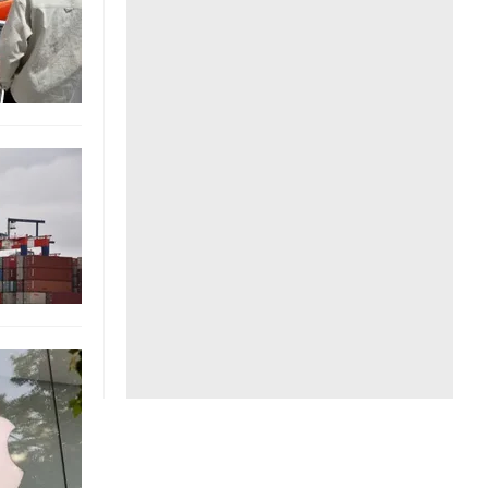
Liên hệ toà soạn
hệ tương lai