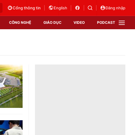
Cổng thông tin
English
Đăng nhập
CÔNG NGHỆ
GIÁO DỤC
VIDEO
PODCAST
VTV Money
VTV Thể thao
VTV Sức khoẻ
Bất động sản
Thị trường 24h
Tấm lòng Việt
Vươn mình bằng AI
VTV4
VTV8
VTV9
Lịch phát sóng
Giao lưu trực tuyến
Sự kiện