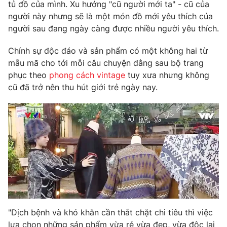
Phim VTV
tủ đồ của mình. Xu hướng "cũ người mới ta" - cũ của
Giải trí
người này nhưng sẽ là một món đồ mới yêu thích của
Hậu trường
người sau đang ngày càng được nhiều người yêu thích.
Điện ảnh
Đời sống
Nhân vật
Chính sự độc đáo và sản phẩm có một không hai từ
Âm nhạc
Du lịch
mẫu mã cho tới mỗi câu chuyện đằng sau bộ trang
Khán giả
Giáo dục
Sao
phục theo
phong cách vintage
tuy xưa nhưng không
Làm đẹp
Giải sao mai
cũ đã trở nên thu hút giới trẻ ngày nay.
Tuyển sinh
Công nghệ
Chất lượng cuộc sống
Học trực tuyến
Hitech Công nghệ tương lai
Giao lưu trực tuyến
Sản phẩm
Lịch phát sóng
Thị trường
Tư vấn
Chuyên mục khác
"Dịch bệnh và khó khăn cần thắt chặt chi tiêu thì việc
Emagazine
Podcast
lựa chọn những sản phẩm vừa rẻ vừa đẹp, vừa độc lại