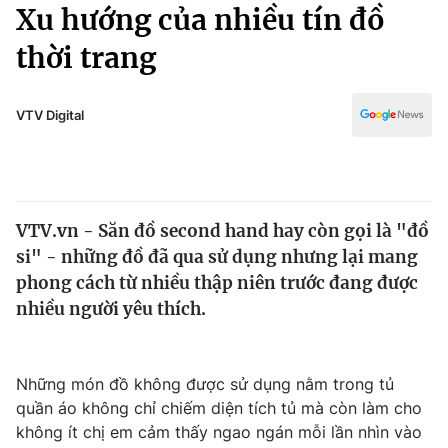
Chính trị
Xu hướng của nhiều tín đồ
Truyền hình
thời trang
Văn hóa - Giải trí
Xã hội
Y tế
Đời sống
VTV Digital
Pháp luật
Công nghệ
Giáo dục
Y tế
VTV.vn - Săn đồ second hand hay còn gọi là "đồ
Thế giới
si" - những đồ đã qua sử dụng nhưng lại mang
Tin tức
phong cách từ nhiều thập niên trước đang được
Kinh tế
nhiều người yêu thích.
Thế giới đó đây
Tài chính
Dữ liệu và đời sống
Câu chuyện quốc tế
Thị trường
Những món đồ không được sử dụng nằm trong tủ
quần áo không chỉ chiếm diện tích tủ mà còn làm cho
Truyền hình
Góc doanh nghiệp
không ít chị em cảm thấy ngao ngán mỗi lần nhìn vào