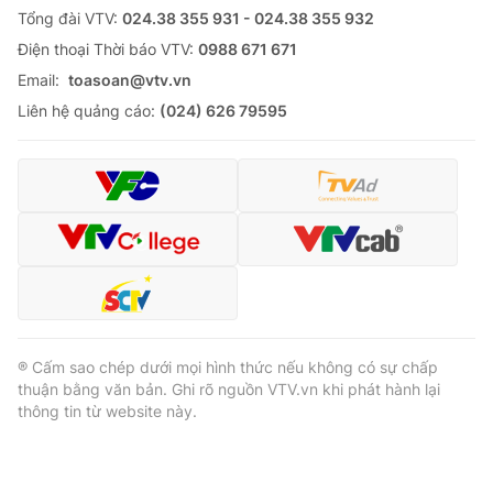
Tổng đài VTV:
024.38 355 931 - 024.38 355 932
Ðiện thoại Thời báo VTV:
0988 671 671
Email:
toasoan@vtv.vn
Liên hệ quảng cáo:
(024) 626 79595
® Cấm sao chép dưới mọi hình thức nếu không có sự chấp
thuận bằng văn bản. Ghi rõ nguồn VTV.vn khi phát hành lại
thông tin từ website này.