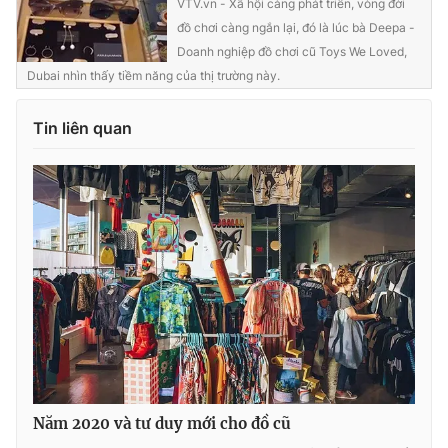
VTV.vn - Xã hội càng phát triển, vòng đời
đồ chơi càng ngắn lại, đó là lúc bà Deepa -
Doanh nghiệp đồ chơi cũ Toys We Loved,
Dubai nhìn thấy tiềm năng của thị trường này.
THỜI BÁO VTV
Tin liên quan
Theo dõi báo trên
Cơ quan chủ quản:
Đài Truyền hình Việt Nam
Cơ quan báo chí:
Thời báo VTV
Giấy phép hoạt động báo in và báo điện tử số 483/GP-BTTTT
cấp ngày 29/12/2023
Tổng Biên tập:
Vũ Thanh Thủy
Phó Tổng Biên tập:
Nguyễn Thị Mỹ Hạnh, Phạm Quốc Thắng,
Nguyễn Trọng Ninh
Năm 2020 và tư duy mới cho đồ cũ
Tổng đài VTV:
024.38 355 931 - 024.38 355 932