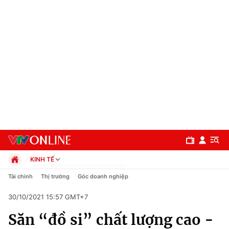
KINH TẾ
Chính trị
Tài chính
Thị trường
Góc doanh nghiệp
Xã hội
30/10/2021 15:57 GMT+7
Pháp luật
Chuyên mục
Kinh tế
Săn “đồ si” chất lượng cao -
Thể thao