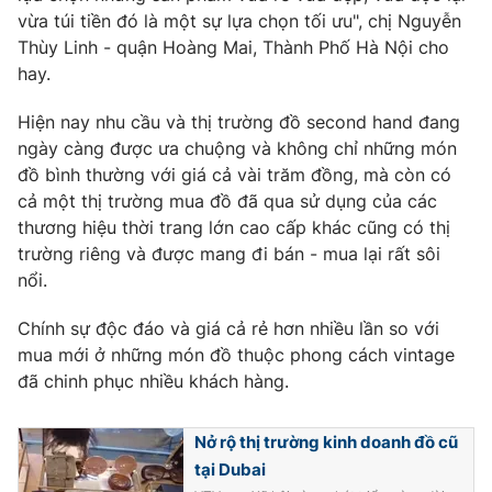
vừa túi tiền đó là một sự lựa chọn tối ưu", chị Nguyễn
Photo
Infographic
Thùy Linh - quận Hoàng Mai, Thành Phố Hà Nội cho
hay.
Video
Shorts video
Hiện nay nhu cầu và thị trường đồ second hand đang
ngày càng được ưa chuộng và không chỉ những món
VTV Money
VTV Thể thao
đồ bình thường với giá cả vài trăm đồng, mà còn có
cả một thị trường mua đồ đã qua sử dụng của các
VTV Sức khoẻ
Bất động sản
thương hiệu thời trang lớn cao cấp khác cũng có thị
trường riêng và được mang đi bán - mua lại rất sôi
nổi.
Thị trường 24h
Tấm lòng Việt
Chính sự độc đáo và giá cả rẻ hơn nhiều lần so với
VTV4
Vươn mình bằng AI
mua mới ở những món đồ thuộc phong cách vintage
đã chinh phục nhiều khách hàng.
VTV9
VTV8
Nở rộ thị trường kinh doanh đồ cũ
tại Dubai
Liên hệ tòa soạn
English