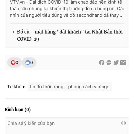
VTV.vn - Đại dịch COVID-19 làm chao đảo nền kinh tế
Ðiện thoại Thời báo VTV:
024.66 897 897
toàn cầu nhưng lại khiến thị trường đồ cũ bùng nổ. Cái
Email:
toasoan@vtv.vn
nhìn của người tiêu dùng về đồ secondhand đã thay...
Liên hệ quảng cáo:
024-7300.7108
Đồ cũ - mặt hàng "đắt khách" tại Nhật Bản thời
COVID-19
0
0
Từ khóa:
tín đồ thời trang
phong cách vintage
® Cấm sao chép dưới mọi hình thức nếu không có sự chấp
Bình luận
(
0
)
thuận bằng văn bản. Ghi rõ nguồn VTV.vn khi phát hành lại
thông tin từ website này.