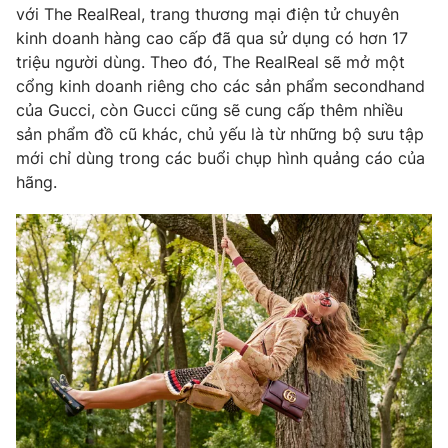
Phim VTV
với The RealReal, trang thương mại điện tử chuyên
Giải trí
kinh doanh hàng cao cấp đã qua sử dụng có hơn 17
Hậu trường
triệu người dùng. Theo đó, The RealReal sẽ mở một
Điện ảnh
Đời sống
Nhân vật
cổng kinh doanh riêng cho các sản phẩm secondhand
Âm nhạc
của Gucci, còn Gucci cũng sẽ cung cấp thêm nhiều
Du lịch
Khán giả
sản phẩm đồ cũ khác, chủ yếu là từ những bộ sưu tập
Giáo dục
Sao
mới chỉ dùng trong các buổi chụp hình quảng cáo của
Làm đẹp
Giải sao mai
Tuyển sinh
hãng.
Công nghệ
Chất lượng cuộc sống
Học trực tuyến
Hitech Công nghệ tương lai
Giao lưu trực tuyến
Sản phẩm
Lịch phát sóng
Thị trường
Tư vấn
Chuyên mục khác
Emagazine
Podcast