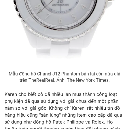
Email:
toasoan@vtv.vn
Liên hệ quảng cáo:
024-7300.7108
Mẫu đồng hồ Chanel J12 Phantom bán lại còn nửa giá
trên TheRealReal. Ảnh: The New York Times.
® Cấm sao chép dưới mọi hình thức nếu không có sự chấp
Karen cho biết cô đã nhiều lần mua thành công loạt
thuận bằng văn bản. Ghi rõ nguồn VTV.vn khi phát hành lại
phụ kiện đã qua sử dụng với giá chưa đến một phần
thông tin từ website này.
năm so với giá gốc. Không chỉ Karen, rất nhiều tín đồ
hàng hiệu cũng "săn lùng" những item cao cấp đã qua
sử dụng như đồng hồ Patek Philippe và Rolex. Họ
thuộc tuýp người thường xuyên thay đổi phong cách