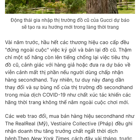
Photo
Infographic
Động thái gia nhập thị trường đồ cũ của Gucci dự báo
sẽ tạo ra xu hướng mới trong làng thời trang
Video
Shorts video
Vài năm trước, hầu hết các thương hiệu cao cấp đều
VTV Money
VTV Thể thao
"đứng ngoài cuộc" việc ký gửi và bán lại đồ cũ. Thậm
chí một số hãng còn lên tiếng chống lại việc tiêu thụ
VTV Sức khoẻ
Bất động sản
đồ cũ, cảnh giác với hàng giả hoặc đưa ra dự báo về
viễn cảnh mất thị phần nếu người dùng chấp nhận
hàng secondhand. Tuy nhiên, tư duy này đang dần
Thị trường 24h
Tấm lòng Việt
thay đổi và sự bùng nổ của thị trường đồ secondhand
trong mùa dịch COVID-19 như chất xúc tác khiến các
VTV4
Vươn mình bằng AI
hãng thời trang không thể nằm ngoài cuộc chơi mới.
Các web trao đổi, mua bán hàng hiệu secondhand như
VTV9
VTV8
The RealReal (Mỹ), Vestiaire Collective (Pháp) đều ghi
nhận doanh thu tăng trưởng chất ngất thời dịch
Liên hệ tòa soạn
English
bệnh.Theo
New York Times
, cách đây vài tháng, trước