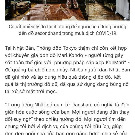
Có rất nhiều lý do thích đáng để người tiêu dùng hướng
đến đồ secondhand trong muà dịch COVID-19
Tại Nhật Bản, Thống đốc Tokyo thậm chí còn kết hợp
với chuyên gia dọn đồ Mari Kondo - người từng gây
sốt toàn thế giới với "phương pháp sắp xếp KonMari" -
để quảng bá chiến dịch này. Nhiều người dân Nhật Bản
đã ghi nhớ và áp dụng hiệu quả thông điệp đó. Kết
quả là thị trường đồ cũ, đã qua sử dụng đang bùng nổ
tại xứ sở mặt trời mọc.
"Trong tiếng Nhật có cụm từ Danshari, có nghĩa là đơn
giản hóa cuộc sống của bạn. Mọi người đang dần thay
đổi suy nghĩ theo chiều hướng đó. Mọi người tìm đến
chúng tôi bởi vì dịch vụ của chúng tôi hữu ích, giúp
dọn dẹp ngôi nhà của bạn gọn gàng hơn", chia sẻ của