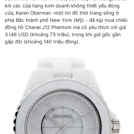
khi các cửa hàng kinh doanh không thiết yếu đóng
cửa, Karen Oberman -một tín đồ thời trang sống ở
phía Bắc thành phố New York (Mỹ) - đã kịp mua chiếc
đồng hồ Chanel J12 Phantom mà cô yêu thích với giá
THỜI BÁO VTV
3.146 USD (khoảng 73 triệu), trong khi giá gốc gần
gấp đôi (khoảng 140 triệu đồng).
Theo dõi báo trên
Cơ quan chủ quản:
Đài Truyền hình Việt Nam
Cơ quan báo chí:
Thời báo VTV
Giấy phép hoạt động báo in và báo điện tử số 483/GP-BTTTT
cấp ngày 29/12/2023
Tổng Biên tập:
Vũ Thanh Thủy
Phó Tổng Biên tập:
Nguyễn Thị Mỹ Hạnh, Phạm Quốc Thắng,
Nguyễn Trọng Ninh
Tổng đài VTV:
024.38 355 931 - 024.38 355 932
Ðiện thoại Thời báo VTV:
024.66 897 897