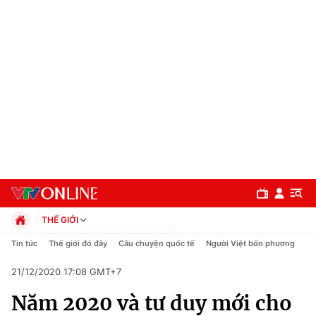
THẾ GIỚI
Chính trị
Tin tức
Thế giới đó đây
Câu chuyện quốc tế
Người Việt bốn phương
Xã hội
21/12/2020 17:08 GMT+7
Pháp luật
Chuyên mục
Kinh tế
Năm 2020 và tư duy mới cho
Thể thao