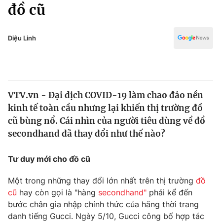
Chính trị
đồ cũ
Truyền hình
Văn hóa - Giải trí
Xã hội
Y tế
Diệu Linh
Đời sống
Pháp luật
Công nghệ
Giáo dục
Y tế
VTV.vn - Đại dịch COVID-19 làm chao đảo nền
kinh tế toàn cầu nhưng lại khiến thị trường đồ
Thế giới
cũ bùng nổ. Cái nhìn của người tiêu dùng về đồ
secondhand đã thay đổi như thế nào?
Tin tức
Kinh tế
Thế giới đó đây
Tư duy mới cho đồ cũ
Tài chính
Dữ liệu và đời sống
Câu chuyện quốc tế
Một trong những thay đổi lớn nhất trên thị trường
đồ
Thị trường
cũ
hay còn gọi là "hàng
secondhand"
phải kể đến
Truyền hình
bước chân gia nhập chính thức của hãng thời trang
Góc doanh nghiệp
danh tiếng Gucci. Ngày 5/10, Gucci công bố hợp tác