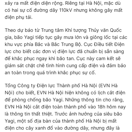
Phim VTV
xảy ra mất điện diện rộng. Riêng tại Hà Nội, mặc dù
Giải trí
có hai sự cố đường dây 110kV nhưng không gây mất
Hậu trường
điện phụ tải.
Điện ảnh
Đời sống
Nhân vật
Theo dự báo từ Trung tâm Khí tượng Thủy văn Quốc
Âm nhạc
Du lịch
Khán giả
gia, bão Yagi tiếp tục gây mưa lớn và giông lốc tại các
Giáo dục
Sao
khu vực phía Bắc và Bắc Trung Bộ. Cục Điều tiết Điện
Làm đẹp
Giải sao mai
lực cho biết các đơn vị điện lực đã chuẩn bị sẵn sàng
Tuyển sinh
Công nghệ
để khắc phục ngay khi bão tan. Cục này cam kết sẽ
Chất lượng cuộc sống
Học trực tuyến
giám sát chặt chẽ tình hình cung cấp điện và đảm bảo
Hitech Công nghệ tương lai
an toàn trong quá trình khắc phục sự cố.
Giao lưu trực tuyến
Sản phẩm
Tổng Công ty Điện lực Thành phố Hà Nội (EVN Hà
Lịch phát sóng
Nội) cho biết, EVN Hà Nội hiện không có lịch cắt điện
Thị trường
để phòng chống bão Yagi. Những thông tin cho rằng,
Tư vấn
EVN Hà Nội cắt điện toàn thành phố vào 18h hôm nay
Chuyên mục khác
là thông tin thất thiệt. Trước ảnh hưởng của siêu bão
Yagi, một số địa bàn của thành phố Hà Nội bị mất
Emagazine
Podcast
điện cho cây xanh đổ vào đường dây, nhưng đây là