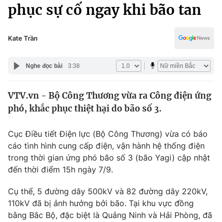
Chính trị
phục sự cố ngay khi bão tan
Truyền hình
Văn hóa - Giải trí
Xã hội
Y tế
Kate Trần
Đời sống
Pháp luật
Công nghệ
Nghe đọc bài
3:38
Giáo dục
Y tế
VTV.vn - Bộ Công Thương vừa ra Công điện ứng
phó, khắc phục thiệt hại do bão số 3.
Thế giới
Cục Điều tiết Điện lực (Bộ Công Thương) vừa có báo
Tin tức
cáo tình hình cung cấp điện, vận hành hệ thống điện
Kinh tế
trong thời gian ứng phó bão số 3 (bão Yagi) cập nhật
Thế giới đó đây
Tài chính
đến thời điểm 15h ngày 7/9.
Dữ liệu và đời sống
Câu chuyện quốc tế
Thị trường
Cụ thể, 5 đường dây 500kV và 82 đường dây 220kV,
110kV đã bị ảnh hưởng bởi bão. Tại khu vực đồng
Truyền hình
Góc doanh nghiệp
bằng Bắc Bộ, đặc biệt là Quảng Ninh và Hải Phòng, đã