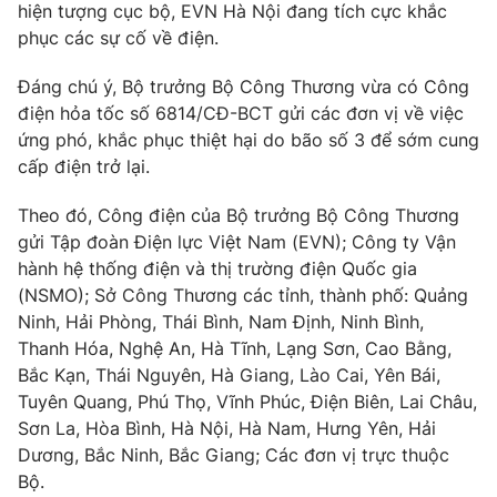
hiện tượng cục bộ, EVN Hà Nội đang tích cực khắc
Photo
Infographic
phục các sự cố về điện.
Đáng chú ý, Bộ trưởng Bộ Công Thương vừa có Công
Video
Shorts video
điện hỏa tốc số 6814/CĐ-BCT gửi các đơn vị về việc
ứng phó, khắc phục thiệt hại do bão số 3 để sớm cung
VTV Money
VTV Thể thao
cấp điện trở lại.
Theo đó, Công điện của Bộ trưởng Bộ Công Thương
VTV Sức khoẻ
Bất động sản
gửi Tập đoàn Điện lực Việt Nam (EVN); Công ty Vận
hành hệ thống điện và thị trường điện Quốc gia
Thị trường 24h
Tấm lòng Việt
(NSMO); Sở Công Thương các tỉnh, thành phố: Quảng
Ninh, Hải Phòng, Thái Bình, Nam Định, Ninh Bình,
Thanh Hóa, Nghệ An, Hà Tĩnh, Lạng Sơn, Cao Bằng,
VTV4
Vươn mình bằng AI
Bắc Kạn, Thái Nguyên, Hà Giang, Lào Cai, Yên Bái,
Tuyên Quang, Phú Thọ, Vĩnh Phúc, Điện Biên, Lai Châu,
VTV9
VTV8
Sơn La, Hòa Bình, Hà Nội, Hà Nam, Hưng Yên, Hải
Dương, Bắc Ninh, Bắc Giang; Các đơn vị trực thuộc
Bộ.
Liên hệ tòa soạn
English