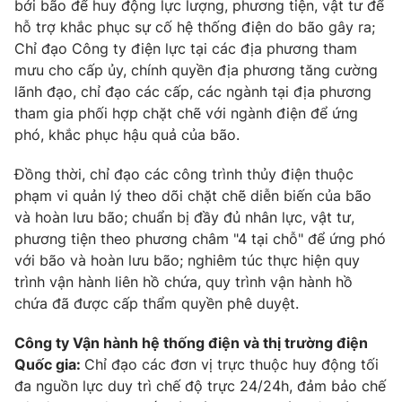
bởi bão để huy động lực lượng, phương tiện, vật tư để
Ðiện thoại Thời báo VTV:
024.66 897 897
hỗ trợ khắc phục sự cố hệ thống điện do bão gây ra;
Email:
toasoan@vtv.vn
Chỉ đạo Công ty điện lực tại các địa phương tham
Liên hệ quảng cáo:
024-7300.7108
mưu cho cấp ủy, chính quyền địa phương tăng cường
lãnh đạo, chỉ đạo các cấp, các ngành tại địa phương
tham gia phối hợp chặt chẽ với ngành điện để ứng
phó, khắc phục hậu quả của bão.
Đồng thời, chỉ đạo các công trình thủy điện thuộc
phạm vi quản lý theo dõi chặt chẽ diễn biến của bão
và hoàn lưu bão; chuẩn bị đầy đủ nhân lực, vật tư,
phương tiện theo phương châm "4 tại chỗ" để ứng phó
với bão và hoàn lưu bão; nghiêm túc thực hiện quy
trình vận hành liên hồ chứa, quy trình vận hành hồ
chứa đã được cấp thẩm quyền phê duyệt.
® Cấm sao chép dưới mọi hình thức nếu không có sự chấp
thuận bằng văn bản. Ghi rõ nguồn VTV.vn khi phát hành lại
Công ty Vận hành hệ thống điện và thị trường điện
thông tin từ website này.
Quốc gia:
Chỉ đạo các đơn vị trực thuộc huy động tối
đa nguồn lực duy trì chế độ trực 24/24h, đảm bảo chế