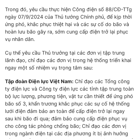
Trong đó, yêu cầu thực hiện Công điện số 88/CĐ-TTg
ngày 07/9/2024 của Thủ tướng Chính phủ, để kịp thời
ứng phó, khắc phục thiệt hại và các sự cố do bão và
THỜI BÁO VTV
hoàn lưu bão gây ra, sớm cung cấp điện trở lại phục
vụ nhân dân.
Cụ thể yêu cầu Thủ trưởng tại các đơn vị tập trung
Theo dõi báo trên
lãnh đạo, chỉ đạo các đơn vị trong hệ thống triển khai
ngay một số nhiệm vụ trọng tâm sau:
Cơ quan chủ quản:
Đài Truyền hình Việt Nam
Tập đoàn Điện lực Việt Nam:
Chỉ đạo các Tổng công
Cơ quan báo chí:
Thời báo VTV
ty điện lực và Công ty điện lực các tỉnh tập trung toàn
Giấy phép hoạt động báo in và báo điện tử số 483/GP-BTTTT
bộ lực lượng, phương tiện, vật tư cần thiết để ứng phó
cấp ngày 29/12/2023
bão số 3, khẩn trương khắc phục các sự cố hệ thống
Tổng Biên tập:
Vũ Thanh Thủy
lưới điện đảm bảo an toàn để cấp điện trở lại ngay
sau khi bão đi qua; đảm bảo cung cấp điện phục vụ
Phó Tổng Biên tập:
Nguyễn Thị Mỹ Hạnh, Phạm Quốc Thắng,
Nguyễn Trọng Ninh
cho công tác phòng chống bão; Chỉ đạo các đơn vị
trong ngành điện tại các địa phương ít bị ảnh hưởng
Tổng đài VTV:
024.38 355 931 - 024.38 355 932