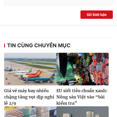
Gửi bình luận
TIN CÙNG CHUYÊN MỤC
Giá vé máy bay nhiều
EU siết tiêu chuẩn xanh:
chặng tăng vọt dịp nghỉ
Nông sản Việt vào “bài
lễ 2/9
kiểm tra”