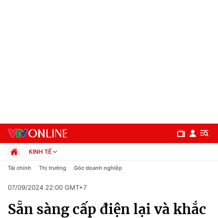
KINH TẾ
Chính trị
Tài chính
Thị trường
Góc doanh nghiệp
Xã hội
07/09/2024 22:00 GMT+7
Pháp luật
Chuyên mục
Kinh tế
Sẵn sàng cấp điện lại và khắc
Thể thao