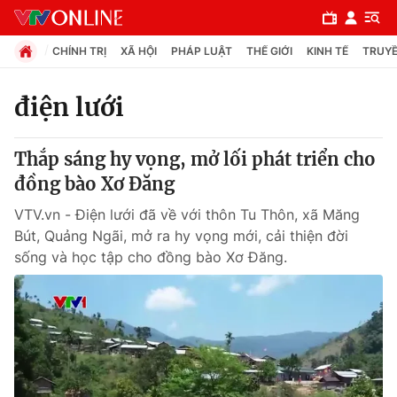
CHÍNH TRỊ
XÃ HỘI
PHÁP LUẬT
THẾ GIỚI
KINH TẾ
TRUYỀ
điện lưới
Chuyên mục
Thắp sáng hy vọng, mở lối phát triển cho
Chính trị
đồng bào Xơ Đăng
VTV.vn - Điện lưới đã về với thôn Tu Thôn, xã Măng
Xã hội
Bút, Quảng Ngãi, mở ra hy vọng mới, cải thiện đời
sống và học tập cho đồng bào Xơ Đăng.
Pháp luật
Y tế
Thế giới