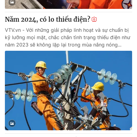
Giấy phép hoạt động báo in và báo điện tử số 483/GP-BTTTT
cấp ngày 29/12/2023
Năm 2024, có lo thiếu điện?
Tổng Biên tập:
Vũ Thanh Thủy
Phó Tổng Biên tập:
Nguyễn Thị Mỹ Hạnh, Phạm Quốc Thắng,
VTV.vn - Với những giải pháp linh hoạt và sự chuẩn bị
Nguyễn Trọng Ninh
kỹ lưỡng mọi mặt, chắc chắn tình trạng thiếu điện như
Tổng đài VTV:
024.38 355 931 - 024.38 355 932
năm 2023 sẽ không lặp lại trong mùa nắng nóng...
Ðiện thoại Thời báo VTV:
024.66 897 897
Email:
toasoan@vtv.vn
Liên hệ quảng cáo:
024-7300.7108