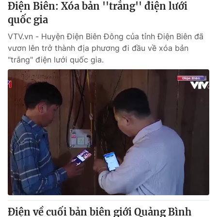
Điện Biên: Xóa bản ''trắng'' điện lưới
quốc gia
® Cấm sao chép dưới mọi hình thức nếu không có sự chấp
VTV.vn - Huyện Điện Biên Đông của tỉnh Điện Biên đã
thuận bằng văn bản. Ghi rõ nguồn VTV.vn khi phát hành lại
thông tin từ website này.
vươn lên trở thành địa phương đi đầu về xóa bản
"trắng" điện lưới quốc gia.
Điện về cuối bản biên giới Quảng Bình