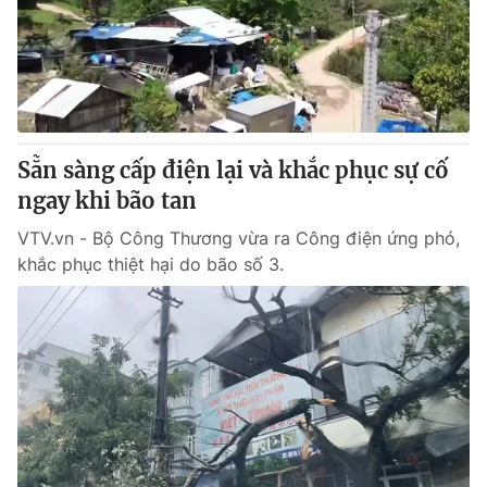
Tin tức
Kinh tế
Thế giới đó đây
Tài chính
Dữ liệu và đời sống
Câu chuyện quốc tế
Thị trường
Sẵn sàng cấp điện lại và khắc phục sự cố
Truyền hình
Góc doanh nghiệp
ngay khi bão tan
Phim VTV
Giải trí
VTV.vn - Bộ Công Thương vừa ra Công điện ứng phó,
Hậu trường
khắc phục thiệt hại do bão số 3.
Điện ảnh
Đời sống
Nhân vật
Âm nhạc
Du lịch
Khán giả
Giáo dục
Sao
Làm đẹp
Giải sao mai
Tuyển sinh
Công nghệ
Chất lượng cuộc sống
Học trực tuyến
Hitech Công nghệ tương lai