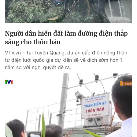
Giao lưu trực tuyến
Sản phẩm
Lịch phát sóng
Thị trường
Tư vấn
Người dân hiến đất làm đường điện thắp
Chuyên mục khác
sáng cho thôn bản
Emagazine
Podcast
VTV.vn - Tại Tuyên Quang, dự án cấp điện nông thôn
từ điện lưới quốc gia dự kiến sẽ về dích sớm hơn 1
năm so với nghị quyết đề ra.
Photo
Infographic
Video
Shorts video
VTV Money
VTV Thể thao
VTV Sức khoẻ
Bất động sản