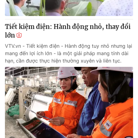
Thị trường 24h
Tấm lòng Việt
VTV4
Vươn mình bằng AI
Tiết kiệm điện: Hành động nhỏ, thay đổi
lớn
VTV9
VTV8
VTV.vn - Tiết kiệm điện - Hành động tuy nhỏ nhưng lại
mang đến lợi ích lớn - là một giải pháp mang tính dài
Liên hệ tòa soạn
English
hạn, cần được thực hiện thường xuyên và liên tục.
THỜI BÁO VTV
Theo dõi báo trên
Cơ quan chủ quản:
Đài Truyền hình Việt Nam
Cơ quan báo chí:
Thời báo VTV