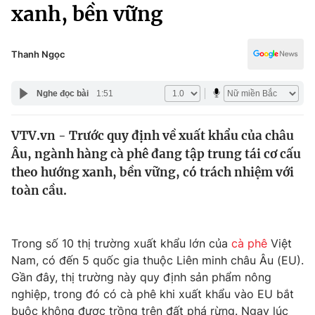
Chính trị
xanh, bền vững
Truyền hình
Văn hóa - Giải trí
Xã hội
Y tế
Thanh Ngọc
Đời sống
Pháp luật
Công nghệ
Nghe đọc bài
1:51
Giáo dục
Y tế
VTV.vn - Trước quy định về xuất khẩu của châu
Âu, ngành hàng cà phê đang tập trung tái cơ cấu
Thế giới
theo hướng xanh, bền vững, có trách nhiệm với
toàn cầu.
Tin tức
Kinh tế
Thế giới đó đây
Tài chính
Trong số 10 thị trường xuất khẩu lớn của
cà phê
Việt
Dữ liệu và đời sống
Câu chuyện quốc tế
Nam, có đến 5 quốc gia thuộc Liên minh châu Âu (EU).
Thị trường
Gần đây, thị trường này quy định sản phẩm nông
Truyền hình
Góc doanh nghiệp
nghiệp, trong đó có cà phê khi xuất khẩu vào EU bắt
buộc không được trồng trên đất phá rừng. Ngay lúc