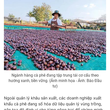
Photo
Infographic
Video
Shorts video
VTV Money
VTV Thể thao
VTV Sức khoẻ
Bất động sản
Thị trường 24h
Tấm lòng Việt
Ngành hàng cà phê đang tập trung tái cơ cấu theo
VTV4
Vươn mình bằng AI
hướng xanh, bền vững. (Ảnh minh họa - Ảnh: Báo Đầu
tư)
VTV9
VTV8
Ngoài quản lý khâu sản xuất, các doanh nghiệp xuất
khẩu cà phê đang số hóa dữ liệu quản lý vùng trồng,
Liên hệ tòa soạn
English
gắn tọa độ định vị cho từng nông trại để chứng minh