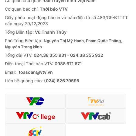
Cơ quan chủ quản:
Đài Truyền hình Việt Nam
Cơ quan báo chí:
Thời báo VTV
Giấy phép hoạt động báo in và báo điện tử số 483/GP-BTTTT
cấp ngày 29/12/2023
Tổng Biên tập:
Vũ Thanh Thủy
Phó Tổng Biên tập:
Nguyễn Thị Mỹ Hạnh, Phạm Quốc Thắng,
Nguyễn Trọng Ninh
Tổng đài VTV:
024.38 355 931 - 024.38 355 932
Ðiện thoại Thời báo VTV:
0988 671 671
Email:
toasoan@vtv.vn
Liên hệ quảng cáo:
(024) 626 79595