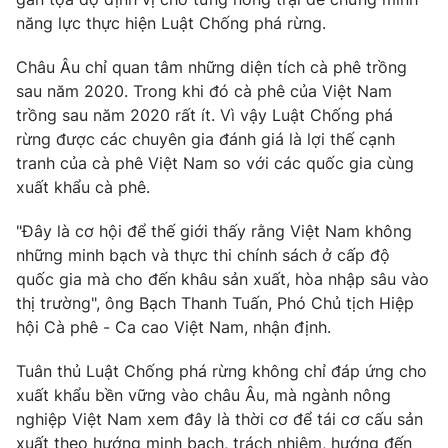
năng lực thực hiện Luật Chống phá rừng.
Châu Âu chỉ quan tâm những diện tích cà phê trồng
sau năm 2020. Trong khi đó cà phê của Việt Nam
THỜI BÁO VTV
trồng sau năm 2020 rất ít. Vì vậy Luật Chống phá
rừng được các chuyên gia đánh giá là lợi thế cạnh
tranh của cà phê Việt Nam so với các quốc gia cùng
xuất khẩu cà phê.
Theo dõi báo trên
"Đây là cơ hội để thế giới thấy rằng Việt Nam không
Cơ quan chủ quản:
Đài Truyền hình Việt Nam
những minh bạch và thực thi chính sách ở cấp độ
quốc gia mà cho đến khâu sản xuất, hòa nhập sâu vào
Cơ quan báo chí:
Thời báo VTV
thị trường", ông Bạch Thanh Tuấn, Phó Chủ tịch Hiệp
Giấy phép hoạt động báo in và báo điện tử số 483/GP-BTTTT
hội Cà phê - Ca cao Việt Nam, nhận định.
cấp ngày 29/12/2023
Tổng Biên tập:
Vũ Thanh Thủy
Tuân thủ Luật Chống phá rừng không chỉ đáp ứng cho
Phó Tổng Biên tập:
Nguyễn Thị Mỹ Hạnh, Phạm Quốc Thắng,
xuất khẩu bền vững vào châu Âu, mà ngành nông
Nguyễn Trọng Ninh
nghiệp Việt Nam xem đây là thời cơ để tái cơ cấu sản
Tổng đài VTV:
024.38 355 931 - 024.38 355 932
xuất theo hướng minh bạch, trách nhiệm, hướng đến