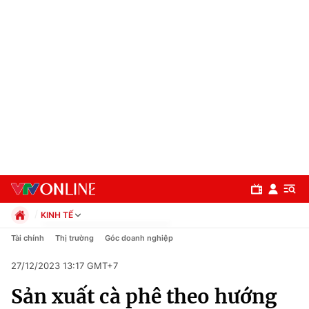
KINH TẾ
Chính trị
Tài chính
Thị trường
Góc doanh nghiệp
Xã hội
27/12/2023 13:17 GMT+7
Pháp luật
Chuyên mục
Kinh tế
Sản xuất cà phê theo hướng
Thể thao