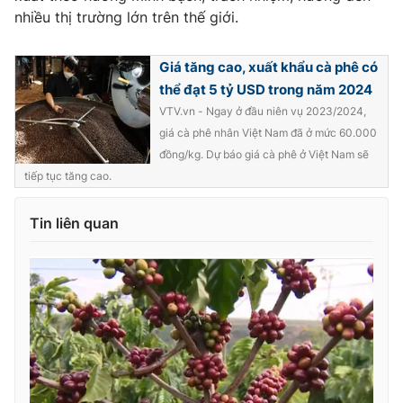
Ðiện thoại Thời báo VTV:
024.66 897 897
nhiều thị trường lớn trên thế giới.
Email:
toasoan@vtv.vn
Liên hệ quảng cáo:
024-7300.7108
Giá tăng cao, xuất khẩu cà phê có
thể đạt 5 tỷ USD trong năm 2024
VTV.vn - Ngay ở đầu niên vụ 2023/2024,
giá cà phê nhân Việt Nam đã ở mức 60.000
đồng/kg. Dự báo giá cà phê ở Việt Nam sẽ
tiếp tục tăng cao.
Tin liên quan
® Cấm sao chép dưới mọi hình thức nếu không có sự chấp
thuận bằng văn bản. Ghi rõ nguồn VTV.vn khi phát hành lại
thông tin từ website này.