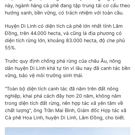
Phim VTV
này, ngành hàng cà phê đang tập trung tái cơ cấu theo
Giải trí
hướng xanh, bền vững, có trách nhiệm với toàn cầu.
Hậu trường
Điện ảnh
Đời sống
Nhân vật
Huyện Di Linh có diện tích cà phê lớn nhất tỉnh Lâm
Âm nhạc
Đồng, trên 44.000 hecta, và cũng là địa phương có
Du lịch
Khán giả
diện tích rừng lớn, khoảng 83.000 hecta, độ che phủ
Giáo dục
Sao
55%.
Làm đẹp
Giải sao mai
Tuyển sinh
Công nghệ
Chất lượng cuộc sống
Trước quy định chống phá rừng của châu Âu, nông
Học trực tuyến
dân huyện Di Linh khá tự tin vì lâu nay đã canh tác bền
Hitech Công nghệ tương lai
vững, bảo vệ môi trường sinh thái.
Giao lưu trực tuyến
Sản phẩm
"Toàn bộ diện tích canh tác đã nằm trên đất nông
Lịch phát sóng
Thị trường
nghiệp, khai phá cách đây hơn 20 năm, không nằm
trong diện tích đất rừng, nên hợp tác xã yên tâm về
Tư vấn
chất lượng", ông Trần Mai Bình, Giám đốc Hợp tác xã
Chuyên mục khác
Cà phê Hoa Linh, huyện Di Linh, Lâm Đồng, cho biết.
Emagazine
Podcast