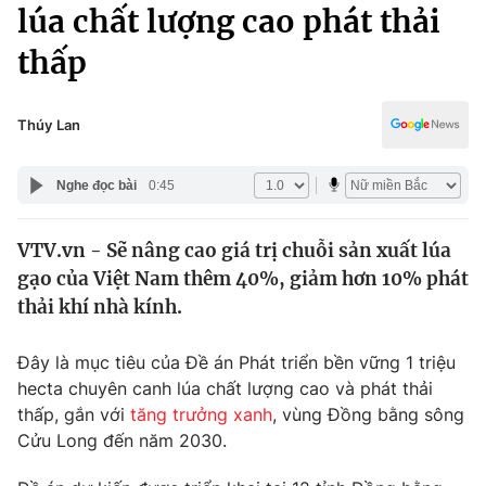
Chính trị
lúa chất lượng cao phát thải
Truyền hình
thấp
Văn hóa - Giải trí
Xã hội
Y tế
Đời sống
Thúy Lan
Pháp luật
Công nghệ
Giáo dục
Nghe đọc bài
0:45
Y tế
VTV.vn - Sẽ nâng cao giá trị chuỗi sản xuất lúa
Thế giới
gạo của Việt Nam thêm 40%, giảm hơn 10% phát
Tin tức
thải khí nhà kính.
Kinh tế
Thế giới đó đây
Đây là mục tiêu của Đề án Phát triển bền vững 1 triệu
Tài chính
Dữ liệu và đời sống
hecta chuyên canh lúa chất lượng cao và phát thải
Câu chuyện quốc tế
Thị trường
thấp, gắn với
tăng trưởng xanh
, vùng Đồng bằng sông
Cửu Long đến năm 2030.
Truyền hình
Góc doanh nghiệp