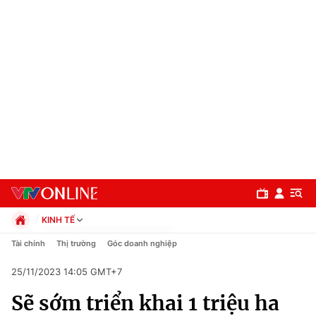
KINH TẾ
Chính trị
Tài chính
Thị trường
Góc doanh nghiệp
Xã hội
25/11/2023 14:05 GMT+7
Pháp luật
Chuyên mục
Kinh tế
Sẽ sớm triển khai 1 triệu ha
Thể thao