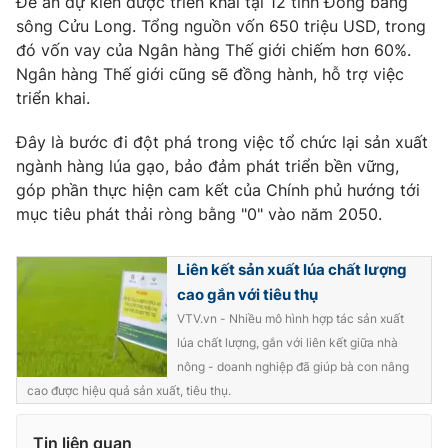
Đề án dự kiến được triển khai tại 12 tỉnh Đồng bằng
Phim VTV
Giải trí
sông Cửu Long. Tổng nguồn vốn 650 triệu USD, trong
Hậu trường
đó vốn vay của Ngân hàng Thế giới chiếm hơn 60%.
Điện ảnh
Ngân hàng Thế giới cũng sẽ đồng hành, hỗ trợ việc
Đời sống
Nhân vật
triển khai.
Âm nhạc
Du lịch
Khán giả
Giáo dục
Đây là bước đi đột phá trong việc tổ chức lại sản xuất
Sao
Làm đẹp
Giải sao mai
ngành hàng lúa gạo, bảo đảm phát triển bền vững,
Tuyển sinh
góp phần thực hiện cam kết của Chính phủ hướng tới
Công nghệ
Chất lượng cuộc sống
mục tiêu phát thải ròng bằng "0" vào năm 2050.
Học trực tuyến
Hitech Công nghệ tương lai
Giao lưu trực tuyến
Liên kết sản xuất lúa chất lượng
Sản phẩm
cao gắn với tiêu thụ
Lịch phát sóng
Thị trường
VTV.vn - Nhiều mô hình hợp tác sản xuất
lúa chất lượng, gắn với liên kết giữa nhà
Tư vấn
nông - doanh nghiệp đã giúp bà con nâng
Chuyên mục khác
cao được hiệu quả sản xuất, tiêu thụ.
Emagazine
Podcast
Tin liên quan