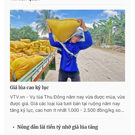
Photo
Infographic
Video
Shorts video
VTV Money
VTV Thể thao
VTV Sức khoẻ
Bất động sản
Thị trường 24h
Tấm lòng Việt
Giá lúa cao kỷ lục
VTV.vn - Vụ lúa Thu Đông năm nay vừa được mùa, vừa
VTV4
Vươn mình bằng AI
được giá. Giá các loại lúa tươi bán tại ruộng năm nay
tăng kỷ lục, cao hơn ít nhất 1.000 - 2.500 đồng/kg so...
VTV9
VTV8
Nông dân lãi tiền tỷ nhờ giá lúa tăng
Liên hệ tòa soạn
English