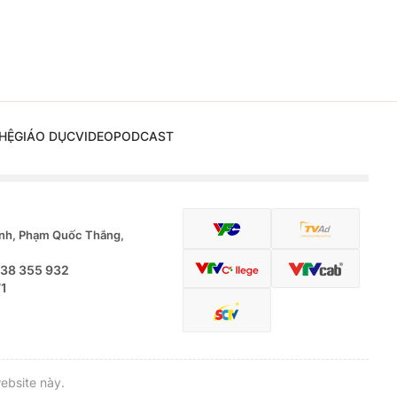
HỆ
GIÁO DỤC
VIDEO
PODCAST
nh, Phạm Quốc Thắng,
.38 355 932
71
ebsite này.