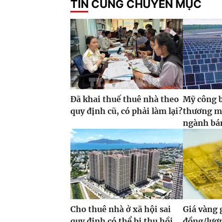
TIN CÙNG CHUYÊN MỤC
Đã khai thuế thuê nhà theo
Mỹ công 
quy định cũ, có phải làm lại?
thương m
ngành bán
Cho thuê nhà ở xã hội sai
Giá vàng
quy định có thể bị thu hồi
đồng/lượ