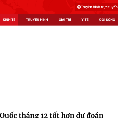
Truyền hình trực tuyến
KINH TẾ
TRUYỀN HÌNH
GIẢI TRÍ
Y TẾ
ĐỜI SỐNG
Pháp luật
Y tế
Truyền hình
Multimedia
Phim VTV
Video
Hậu trường
Shorts video
Nhân vật
Podcast
Khán giả
EMagazine
Giải sao mai
Photo
 Quốc tháng 12 tốt hơn dự đoán
Infographic