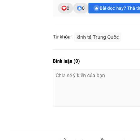
0
0
Bài đọc hay? Thả t
Từ khóa:
kinh tế Trung Quốc
Bình luận
(
0
)