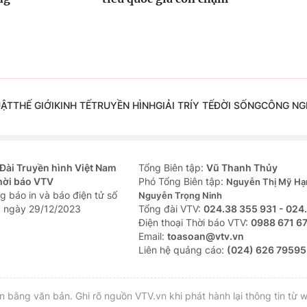
UẬT
THẾ GIỚI
KINH TẾ
TRUYỀN HÌNH
GIẢI TRÍ
Y TẾ
ĐỜI SỐNG
CÔNG NG
Đài Truyền hình Việt Nam
Tổng Biên tập:
Vũ Thanh Thủy
hời báo VTV
Phó Tổng Biên tập:
Nguyễn Thị Mỹ Hạ
g báo in và báo điện tử số
Nguyễn Trọng Ninh
 ngày 29/12/2023
Tổng đài VTV:
024.38 355 931 - 024
Ðiện thoại Thời báo VTV:
0988 671 6
Email:
toasoan@vtv.vn
Liên hệ quảng cáo:
(024) 626 79595
bằng văn bản. Ghi rõ nguồn VTV.vn khi phát hành lại thông tin từ w