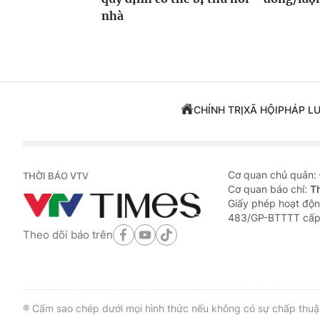
nhà
CHÍNH TRỊ
XÃ HỘI
PHÁP L
Cơ quan chủ quản:
THỜI BÁO VTV
Cơ quan báo chí:
T
Giấy phép hoạt độn
483/GP-BTTTT cấp
Theo dõi báo trên
® Cấm sao chép dưới mọi hình thức nếu không có sự chấp thuận 