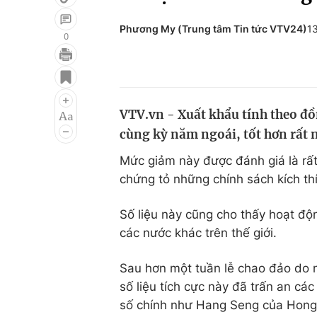
Phương My (Trung tâm Tin tức VTV24)
1
0
Giải trí
Đời sống
Điện ảnh
Du lịch
VTV.vn - Xuất khẩu tính theo đ
Âm nhạc
Làm đẹp
cùng kỳ năm ngoái, tốt hơn rất n
Sao
Chất lượng cuộc sốn
Mức giảm này được đánh giá là rất
chứng tỏ những chính sách kích th
Số liệu này cũng cho thấy hoạt đ
các nước khác trên thế giới.
Sau hơn một tuần lễ chao đảo do nh
số liệu tích cực này đã trấn an cá
số chính như Hang Seng của Hong