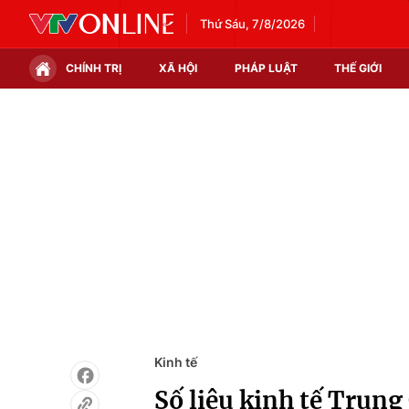
Thứ Sáu, 7/8/2026
CHÍNH TRỊ
XÃ HỘI
PHÁP LUẬT
THẾ GIỚI
Chính trị
Xã hội
Thế giới
Kinh tế
Tin tức
Tài chính
Thế giới đó đây
Thị trường
Câu chuyện quốc tế
Góc doanh nghiệp
Dữ liệu và đời sống
Kinh tế
Số liệu kinh tế Trung