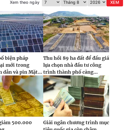
Xem theo ngày
XEM
bố biện pháp
Thu hồi 89 ha đất để đấu giá
ại mới trong
lựa chọn nhà đầu tư công
 dẫn và pin Mặt...
trình thành phố cảng...
 giảm 500.000
Giải ngân chương trình mục
ng
tiêu quốc gia còn chậm