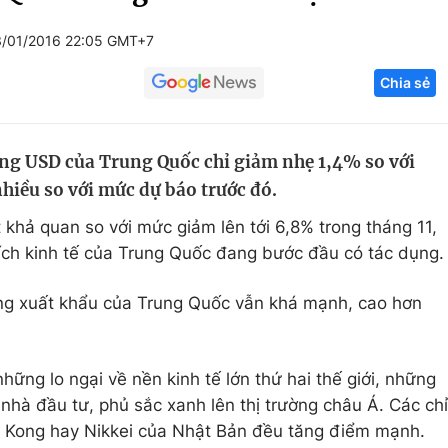
Góc ảnh
3/01/2016 22:05 GMT+7
Chia sẻ
Giáo dục
Công nghệ
Tuyển sinh
Hitech Công ng
ồng USD của Trung Quốc chỉ giảm nhẹ 1,4% so với
Học trực tuyến
Sản phẩm
hiều so với mức dự báo trước đó.
g
Thị trường
 khả quan so với mức giảm lên tới 6,8% trong tháng 11,
Tư vấn
ích kinh tế của Trung Quốc đang bước đầu có tác dụng.
ộng xuất khẩu của Trung Quốc vẫn khá mạnh, cao hơn
ững lo ngại về nền kinh tế lớn thứ hai thế giới, những
c nhà đầu tư, phủ sắc xanh lên thị trường châu Á. Các chỉ
 Kong hay Nikkei của Nhật Bản đều tăng điểm mạnh.