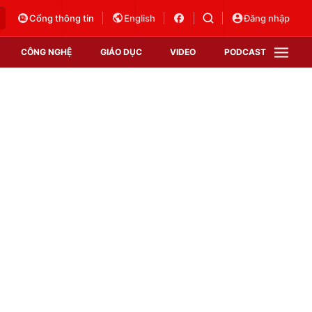
Cổng thông tin
English
Đăng nhập
CÔNG NGHỆ
GIÁO DỤC
VIDEO
PODCAST
VTV Money
VTV Thể thao
VTV Sức khoẻ
Bất động sản
Thị trường 24h
Tấm lòng Việt
Vươn mình bằng AI
VTV4
VTV8
VTV9
Lịch phát sóng
Giao lưu trực tuyến
Sự kiện