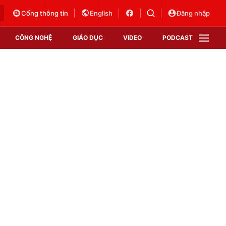
Cổng thông tin
English
Đăng nhập
CÔNG NGHỆ
GIÁO DỤC
VIDEO
PODCAST
VTV Money
VTV Thể thao
VTV Sức khoẻ
Bất động sản
Thị trường 24h
Tấm lòng Việt
Vươn mình bằng AI
VTV4
VTV8
VTV9
Lịch phát sóng
Giao lưu trực tuyến
Sự kiện