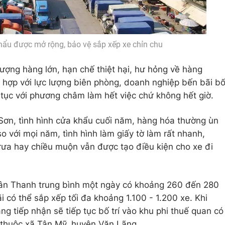
khẩu được mở rộng, bảo vệ sắp xếp xe chỉn chu
 lượng hàng lớn, hạn chế thiệt hại, hư hỏng về hàng
 hợp với lực lượng biên phòng, doanh nghiệp bến bãi b
hủ tục với phương châm làm hết việc chứ không hết giờ.
 Sơn, tình hình cửa khẩu cuối năm, hàng hóa thường ùn
so với mọi năm, tình hình làm giấy tờ làm rất nhanh,
rưa hay chiều muộn vẫn được tạo điều kiện cho xe đi
 Tân Thanh trung bình một ngày có khoảng 260 đến 280
 có thể sắp xếp tối đa khoảng 1.100 - 1.200 xe. Khi
g tiếp nhận sẽ tiếp tục bố trí vào khu phi thuế quan có
thuộc xã Tân Mỹ, huyện Văn Lãng.