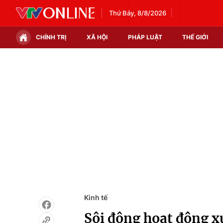
Thứ Bảy, 8/8/2026
CHÍNH TRỊ
XÃ HỘI
PHÁP LUẬT
THẾ GIỚI
Chính trị
Xã hội
Thế giới
Kinh tế
Tin tức
Tài chính
Thế giới đó đây
Thị trường
Câu chuyện quốc tế
Góc doanh nghiệp
Dữ liệu và đời sống
Kinh tế
Sôi động hoạt động x