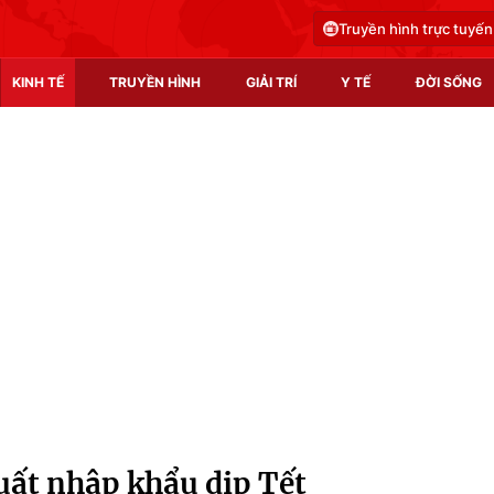
Truyền hình trực tuyến
KINH TẾ
TRUYỀN HÌNH
GIẢI TRÍ
Y TẾ
ĐỜI SỐNG
Pháp luật
Y tế
Truyền hình
Multimedia
Phim VTV
Video
Hậu trường
Shorts video
Nhân vật
Podcast
Khán giả
EMagazine
Giải sao mai
Photo
uất nhập khẩu dịp Tết
Infographic