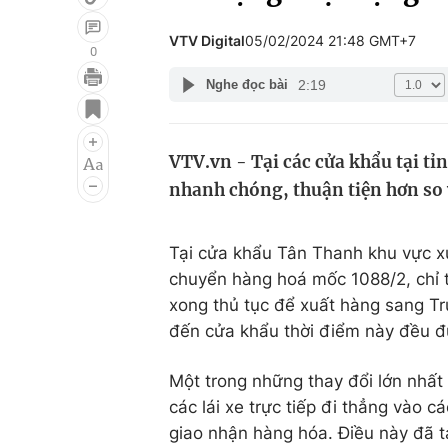
VTV Digital
05/02/2024 21:48 GMT+7
0
2:19
Nghe đọc bài
Giải trí
Đời sống
Điện ảnh
Du lịch
VTV.vn - Tại các cửa khẩu tại t
Âm nhạc
Làm đẹp
nhanh chóng, thuận tiện hơn so
Sao
Chất lượng cuộc sốn
Tại cửa khẩu Tân Thanh khu vực x
chuyển hàng hoá mốc 1088/2, chỉ t
xong thủ tục để xuất hàng sang Tr
đến cửa khẩu thời điểm này đều đ
Một trong những thay đổi lớn nhất t
các lái xe trực tiếp đi thẳng vào 
giao nhận hàng hóa. Điều này đã t