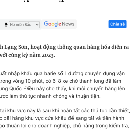
Góc ảnh
Chia sẻ
Giáo dục
Công nghệ
Tuyển sinh
Hitech Công ng
ỉnh Lạng Sơn, hoạt động thông quan hàng hóa diễn ra
Học trực tuyến
Sản phẩm
 với cùng kỳ năm 2023.
g
Thị trường
Tư vấn
uất nhập khẩu qua barie số 1 đường chuyên dụng vận
rong vòng 10 phút, có 6-8 xe chở thanh long đã làm
ung Quốc. Điều này cho thấy, khi mỗi chuyến hàng lên
ược làm thủ tục nhanh chóng và thuận tiện.
ại khu vực này là sau khi hoàn tất các thủ tục cần thiết
các bãi hàng khu vực cửa khẩu để sang tải và tiến hành
ạo thuận lợi cho doanh nghiệp, chủ hàng trong kiểm tra,