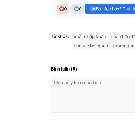
0
0
Bài đọc hay? Thả t
Từ khóa:
xuất nhập khẩu
cửa khẩu T
chi cục hải quan
thông qua
Bình luận
(
0
)