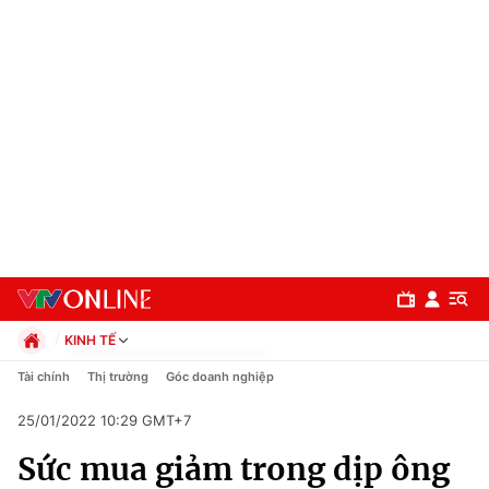
KINH TẾ
Chính trị
Tài chính
Thị trường
Góc doanh nghiệp
Xã hội
25/01/2022 10:29 GMT+7
Pháp luật
Chuyên mục
Kinh tế
Sức mua giảm trong dịp ông
Thể thao