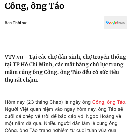
Chính trị
Công, ông Táo
Truyền hình
Văn hóa - Giải trí
Xã hội
Y tế
Ban Thời sự
Đời sống
Pháp luật
Công nghệ
Giáo dục
Y tế
VTV.vn - Tại các chợ dân sinh, chợ truyền thống
tại TP Hồ Chí Minh, các mặt hàng chủ lực trong
Thế giới
mâm cúng ông Công, ông Táo đều có sức tiêu
thụ rất chậm.
Tin tức
Kinh tế
Thế giới đó đây
Tài chính
Hôm nay (23 tháng Chạp) là ngày ông
Công, ông Táo
.
Dữ liệu và đời sống
Câu chuyện quốc tế
Người Việt quan niệm vào ngày hôm nay, ông Táo sẽ
Thị trường
cưỡi cá chép về trời để báo cáo với Ngọc Hoàng về
Truyền hình
Góc doanh nghiệp
một năm đã qua. Nhiều người dân làm lễ cúng ông
Công, ông Táo trang nghiêm từ cuối tuần vừa qua