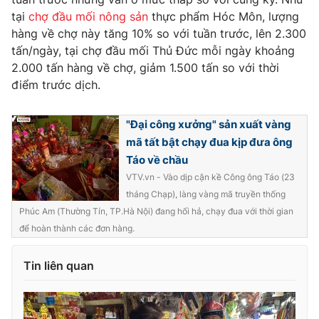
tại
chợ đầu mối nông sản
thực phẩm Hóc Môn, lượng
hàng về chợ này tăng 10% so với tuần trước, lên 2.300
tấn/ngày, tại chợ đầu mối Thủ Đức mỗi ngày khoảng
2.000 tấn hàng về chợ, giảm 1.500 tấn so với thời
THỜI BÁO VTV
điểm trước dịch.
"Đại công xưởng" sản xuất vàng
Theo dõi báo trên
mã tất bật chạy đua kịp đưa ông
Táo về chầu
VTV.vn - Vào dịp cận kề Công ông Táo (23
Cơ quan chủ quản:
Đài Truyền hình Việt Nam
tháng Chạp), làng vàng mã truyền thống
Cơ quan báo chí:
Thời báo VTV
Phúc Am (Thường Tín, TP.Hà Nội) đang hối hả, chạy đua với thời gian
Giấy phép hoạt động báo in và báo điện tử số 483/GP-BTTTT
để hoàn thành các đơn hàng.
cấp ngày 29/12/2023
Tổng Biên tập:
Vũ Thanh Thủy
Tin liên quan
Phó Tổng Biên tập:
Nguyễn Thị Mỹ Hạnh, Phạm Quốc Thắng,
Nguyễn Trọng Ninh
Tổng đài VTV:
024.38 355 931 - 024.38 355 932