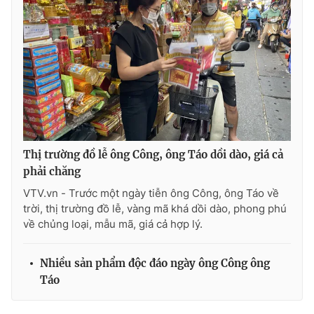
Ðiện thoại Thời báo VTV:
024.66 897 897
Email:
toasoan@vtv.vn
Liên hệ quảng cáo:
024-7300.7108
Thị trường đồ lễ ông Công, ông Táo dồi dào, giá cả
phải chăng
VTV.vn - Trước một ngày tiễn ông Công, ông Táo về
trời, thị trường đồ lễ, vàng mã khá dồi dào, phong phú
về chủng loại, mẫu mã, giá cả hợp lý.
® Cấm sao chép dưới mọi hình thức nếu không có sự chấp
thuận bằng văn bản. Ghi rõ nguồn VTV.vn khi phát hành lại
Nhiều sản phẩm độc đáo ngày ông Công ông
thông tin từ website này.
Táo