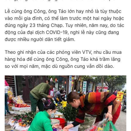
Phim VTV
Giải trí
Lễ cúng ông Công, ông Táo lớn hay nhỏ là tùy thuộc
Hậu trường
vào mỗi gia đình, có thể làm trước một hai ngày hoặc
Điện ảnh
Đời sống
Nhân vật
đúng ngày 23 tháng Chạp. Tuy nhiên, năm nay, do tác
Âm nhạc
động của đại dịch COVID-19, nghi lễ này cũng đang
Du lịch
Khán giả
được nhiều người dân tiết giảm.
Giáo dục
Sao
Làm đẹp
Giải sao mai
Theo ghi nhận của các phóng viên VTV, nhu cầu mua
Tuyển sinh
Công nghệ
Chất lượng cuộc sống
hàng hóa để cúng ông Công, ông Táo khá trầm lắng
Học trực tuyến
so với mọi năm, mặc dù nguồn cung vẫn dồi dào.
Hitech Công nghệ tương lai
Giao lưu trực tuyến
Sản phẩm
Lịch phát sóng
Thị trường
Tư vấn
Chuyên mục khác
Emagazine
Podcast