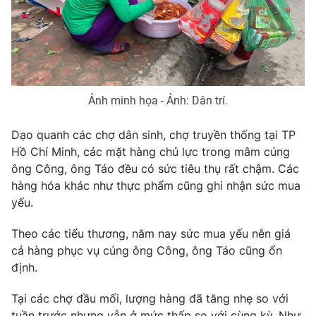
Photo
Infographic
Video
Shorts video
Ảnh minh họa - Ảnh: Dân trí.
VTV Money
VTV Thể thao
Dạo quanh các chợ dân sinh, chợ truyền thống tại TP
VTV Sức khoẻ
Bất động sản
Hồ Chí Minh, các mặt hàng chủ lực trong mâm cúng
ông Công, ông Táo đều có sức tiêu thụ rất chậm. Các
hàng hóa khác như thực phẩm cũng ghi nhận sức mua
Thị trường 24h
Tấm lòng Việt
yếu.
VTV4
Vươn mình bằng AI
Theo các tiểu thương, năm nay sức mua yếu nên giá
cả hàng phục vụ cúng ông Công, ông Táo cũng ổn
định.
VTV9
VTV8
Tại các chợ đầu mối, lượng hàng đã tăng nhẹ so với
Liên hệ tòa soạn
English
tuần trước nhưng vẫn ở mức thấp so với cùng kỳ. Như