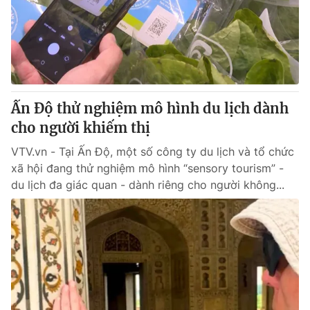
Tin tức
Kinh tế
Thế giới đó đây
Tài chính
Dữ liệu và đời sống
Câu chuyện quốc tế
Thị trường
Ấn Độ thử nghiệm mô hình du lịch dành
Truyền hình
Góc doanh nghiệp
cho người khiếm thị
Phim VTV
Giải trí
VTV.vn - Tại Ấn Độ, một số công ty du lịch và tổ chức
Hậu trường
xã hội đang thử nghiệm mô hình “sensory tourism” -
Điện ảnh
du lịch đa giác quan - dành riêng cho người không...
Đời sống
Nhân vật
Âm nhạc
Du lịch
Khán giả
Giáo dục
Sao
Làm đẹp
Giải sao mai
Tuyển sinh
Công nghệ
Chất lượng cuộc sống
Học trực tuyến
Hitech Công nghệ tương lai