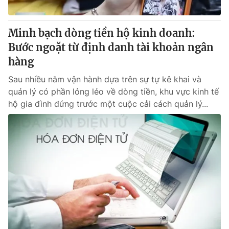
® Cấm sao chép dưới mọi hình thức nếu không có sự chấp
Minh bạch dòng tiền hộ kinh doanh:
thuận bằng văn bản. Ghi rõ nguồn VTV.vn khi phát hành lại
Bước ngoặt từ định danh tài khoản ngân
thông tin từ website này.
hàng
Sau nhiều năm vận hành dựa trên sự tự kê khai và
quản lý có phần lỏng lẻo về dòng tiền, khu vực kinh tế
hộ gia đình đứng trước một cuộc cải cách quản lý...