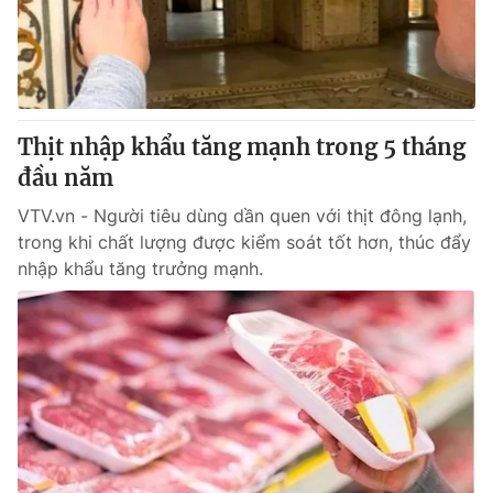
Giao lưu trực tuyến
Sản phẩm
Lịch phát sóng
Thị trường
Tư vấn
Thịt nhập khẩu tăng mạnh trong 5 tháng
Chuyên mục khác
đầu năm
Emagazine
Podcast
VTV.vn - Người tiêu dùng dần quen với thịt đông lạnh,
trong khi chất lượng được kiểm soát tốt hơn, thúc đẩy
Photo
Infographic
nhập khẩu tăng trưởng mạnh.
Video
Shorts video
VTV Money
VTV Thể thao
VTV Sức khoẻ
Bất động sản