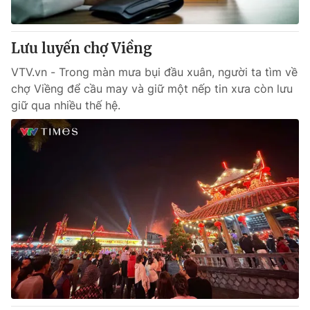
Lưu luyến chợ Viềng
VTV.vn - Trong màn mưa bụi đầu xuân, người ta tìm về
chợ Viềng để cầu may và giữ một nếp tin xưa còn lưu
giữ qua nhiều thế hệ.