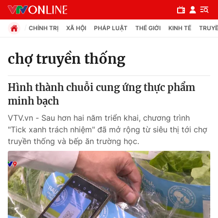
CHÍNH TRỊ
XÃ HỘI
PHÁP LUẬT
THẾ GIỚI
KINH TẾ
TRUYỀ
chợ truyền thống
Chuyên mục
Hình thành chuỗi cung ứng thực phẩm
Chính trị
minh bạch
VTV.vn - Sau hơn hai năm triển khai, chương trình
Xã hội
"Tick xanh trách nhiệm" đã mở rộng từ siêu thị tới chợ
truyền thống và bếp ăn trường học.
Pháp luật
Y tế
Thế giới