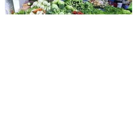
Tin mới
Video
Live
Emagazine
Trang chủ
Doanh thu dưới 1 tỉ đồng/năm có thể
không cần hóa đơn điện tử
VTV.vn - Hộ, cá nhân kinh doanh có doanh thu hàng
năm dưới 1 tỉ đồng không bắt buộc sử dụng hóa đơn
điện tử.