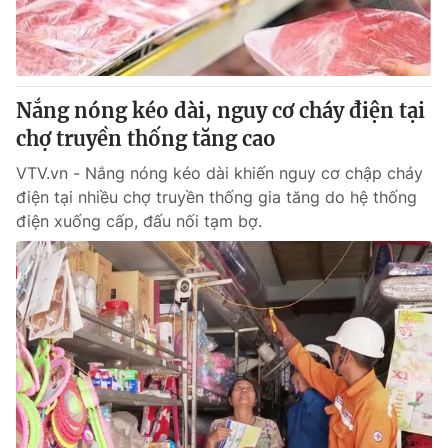
Thị trường 24h
Tấm lòng Việt
VTV4
Vươn mình bằng AI
Nắng nóng kéo dài, nguy cơ cháy điện tại
VTV9
VTV8
chợ truyền thống tăng cao
VTV.vn - Nắng nóng kéo dài khiến nguy cơ chập cháy
Liên hệ tòa soạn
English
điện tại nhiều chợ truyền thống gia tăng do hệ thống
điện xuống cấp, đấu nối tạm bợ.
THỜI BÁO VTV
Theo dõi báo trên
Cơ quan chủ quản:
Đài Truyền hình Việt Nam
Cơ quan báo chí:
Thời báo VTV