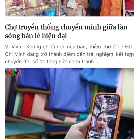
Giấy phép hoạt động báo in và báo điện tử số 483/GP-BTTTT
cấp ngày 29/12/2023
Tổng Biên tập:
Vũ Thanh Thủy
Chợ truyền thống chuyển mình giữa làn
Phó Tổng Biên tập:
Nguyễn Thị Mỹ Hạnh, Phạm Quốc Thắng,
sóng bán lẻ hiện đại
Nguyễn Trọng Ninh
Tổng đài VTV:
024.38 355 931 - 024.38 355 932
VTV.vn - Không chỉ là nơi mua bán, nhiều chợ ở TP Hồ
Ðiện thoại Thời báo VTV:
024.66 897 897
Chí Minh đang trở thành điểm đến trải nghiệm, kết hợp
Email:
toasoan@vtv.vn
chuyển đổi số để tăng sức cạnh tranh.
Liên hệ quảng cáo:
024-7300.7108