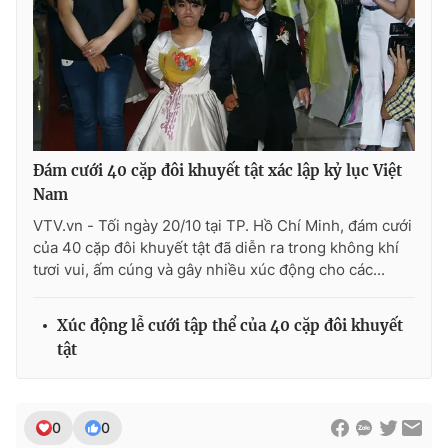
THỜI BÁO VTV
Đám cưới 40 cặp đôi khuyết tật xác lập kỷ lục Việt
Theo dõi báo trên
Nam
VTV.vn - Tối ngày 20/10 tại TP. Hồ Chí Minh, đám cưới
của 40 cặp đôi khuyết tật đã diễn ra trong không khí
Cơ quan chủ quản:
Đài Truyền hình Việt Nam
tươi vui, ấm cúng và gây nhiều xúc động cho các...
Cơ quan báo chí:
Thời báo VTV
Giấy phép hoạt động báo in và báo điện tử số 483/GP-BTTTT
Xúc động lễ cưới tập thể của 40 cặp đôi khuyết
cấp ngày 29/12/2023
tật
Tổng Biên tập:
Vũ Thanh Thủy
Phó Tổng Biên tập:
Nguyễn Thị Mỹ Hạnh, Phạm Quốc Thắng,
Nguyễn Trọng Ninh
0
0
Tổng đài VTV:
024.38 355 931 - 024.38 355 932