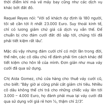
Phim VTV
thời điểm khi mà vé máy bay cũng như các dịch vụ
Giải trí
khác bớt đắt đỏ.
Hậu trường
Điện ảnh
Raquel Reyes nói: “Với số khách dự định là 180 người,
Đời sống
Nhân vật
tôi sẽ cần tới ít nhất 23.000 Euro. Suy thoái kinh tế,
Âm nhạc
Du lịch
chỉ có lương giảm chứ giá cả dịch vụ vẫn thế. Để
Khán giả
Giáo dục
Sao
chuẩn bị cho đám cưới đắt đỏ sắp tới, chúng tôi đã
Làm đẹp
Giải sao mai
phải tiết kiệm rất lâu”.
Tuyển sinh
Công nghệ
Chất lượng cuộc sống
Mặc dù vậy nhưng đám cưới chỉ có một lần trong đời,
Học trực tuyến
Hitech Công nghệ tương lai
thế nên, các cô dâu chú rể đành phải tìm cách khác để
Giao lưu trực tuyến
tiết kiệm cho hôn lễ của mình. Đơn giản như mua váy
Sản phẩm
cưới đã qua sử dụng.
Lịch phát sóng
Thị trường
Chị Aida Gomez, chủ cửa hàng cho thuê váy cưới cũ,
cho biết: “Bây giờ ai cũng phải cắt giảm chi tiêu. Nhiều
Tư vấn
cô dâu không thể chi trả cho những chiếc váy lên tới
Chuyên mục khác
3.000 – 4.000 Euro, họ đành phải mua lại váy cưới đã
Emagazine
Podcast
qua sử dụng với giá rẻ hơn ½, thậm chí 2/3”.