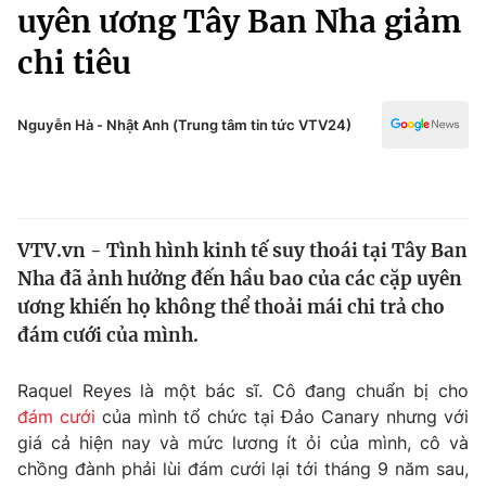
Chính trị
uyên ương Tây Ban Nha giảm
Truyền hình
chi tiêu
Văn hóa - Giải trí
Xã hội
Y tế
Đời sống
Nguyễn Hà - Nhật Anh (Trung tâm tin tức VTV24)
Pháp luật
Công nghệ
Giáo dục
Y tế
VTV.vn - Tình hình kinh tế suy thoái tại Tây Ban
Thế giới
Nha đã ảnh hưởng đến hầu bao của các cặp uyên
Tin tức
ương khiến họ không thể thoải mái chi trả cho
Kinh tế
đám cưới của mình.
Thế giới đó đây
Tài chính
Dữ liệu và đời sống
Câu chuyện quốc tế
Raquel Reyes là một bác sĩ. Cô đang chuẩn bị cho
Thị trường
đám cưới
của mình tổ chức tại Đảo Canary nhưng với
giá cả hiện nay và mức lương ít ỏi của mình, cô và
Truyền hình
Góc doanh nghiệp
chồng đành phải lùi đám cưới lại tới tháng 9 năm sau,