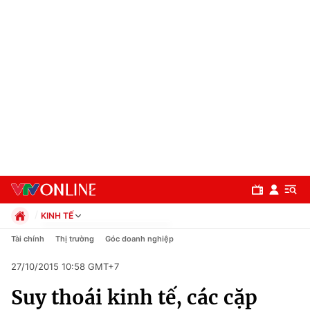
KINH TẾ
Chính trị
Tài chính
Thị trường
Góc doanh nghiệp
Xã hội
27/10/2015 10:58 GMT+7
Pháp luật
Chuyên mục
Kinh tế
Suy thoái kinh tế, các cặp
Thể thao