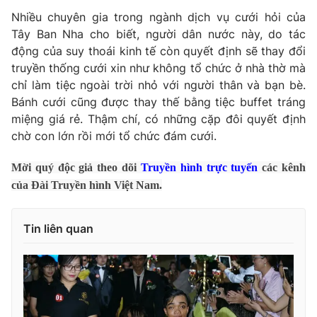
Nhiều chuyên gia trong ngành dịch vụ cưới hỏi của
Photo
Infographic
Tây Ban Nha cho biết, người dân nước này, do tác
động của suy thoái kinh tế còn quyết định sẽ thay đổi
Video
Shorts video
truyền thống cưới xin như không tổ chức ở nhà thờ mà
chỉ làm tiệc ngoài trời nhỏ với người thân và bạn bè.
Bánh cưới cũng được thay thế bằng tiệc buffet tráng
VTV Money
VTV Thể thao
miệng giá rẻ. Thậm chí, có những cặp đôi quyết định
chờ con lớn rồi mới tổ chức đám cưới.
VTV Sức khoẻ
Bất động sản
Mời quý độc giả theo dõi
Truyền hình trực tuyến
các kênh
của Đài Truyền hình Việt Nam.
Thị trường 24h
Tấm lòng Việt
VTV4
Vươn mình bằng AI
Tin liên quan
VTV9
VTV8
Liên hệ tòa soạn
English