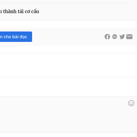
 thành tái cơ cấu
im cho bài đọc