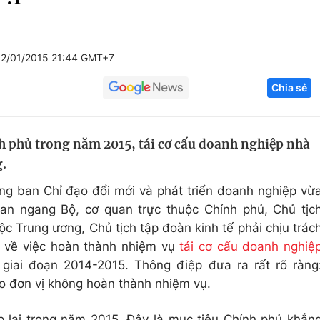
Góc ảnh
12/01/2015 21:44 GMT+7
Giáo dục
Công nghệ
Chia sẻ
Tuyển sinh
Hitech Công ng
Học trực tuyến
Sản phẩm
h phủ trong năm 2015, tái cơ cấu doanh nghiệp nhà
g
Thị trường
.
Tư vấn
g ban Chỉ đạo đổi mới và phát triển doanh nghiệp vừ
an ngang Bộ, cơ quan trực thuộc Chính phủ, Chủ tịc
c Trung ương, Chủ tịch tập đoàn kinh tế phải chịu trác
 về việc hoàn thành nhiệm vụ
tái cơ cấu doanh nghiệ
giai đoạn 2014-2015. Thông điệp đưa ra rất rõ ràng
o đơn vị không hoàn thành nhiệm vụ.
 lại trong năm 2015. Đây là mục tiêu Chính phủ khẳn