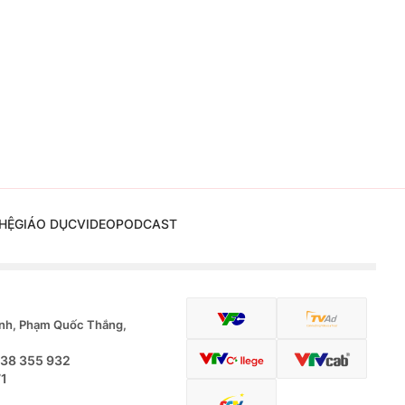
HỆ
GIÁO DỤC
VIDEO
PODCAST
nh, Phạm Quốc Thắng,
.38 355 932
71