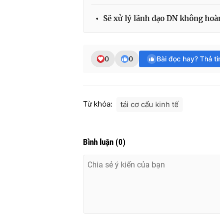
Sẽ xử lý lãnh đạo DN không hoàn
0
0
Bài đọc hay? Thả t
Từ khóa:
tái cơ cấu kinh tế
Bình luận
(
0
)