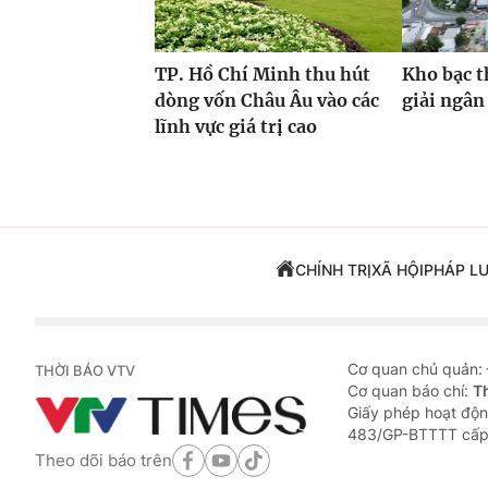
TP. Hồ Chí Minh thu hút
Kho bạc t
dòng vốn Châu Âu vào các
giải ngân
lĩnh vực giá trị cao
CHÍNH TRỊ
XÃ HỘI
PHÁP L
Cơ quan chủ quản:
THỜI BÁO VTV
Cơ quan báo chí:
T
Giấy phép hoạt độn
483/GP-BTTTT cấp
Theo dõi báo trên