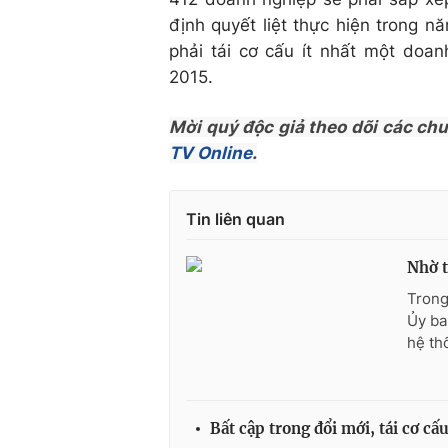
định quyết liệt thực hiện trong n
phải tái cơ cấu ít nhất một doa
2015.
Mời quý độc giả theo dõi các ch
TV Online
.
Tin liên quan
Nhờ t
Trong
Ủy ba
hệ th
Bất cập trong đổi mới, tái cơ c