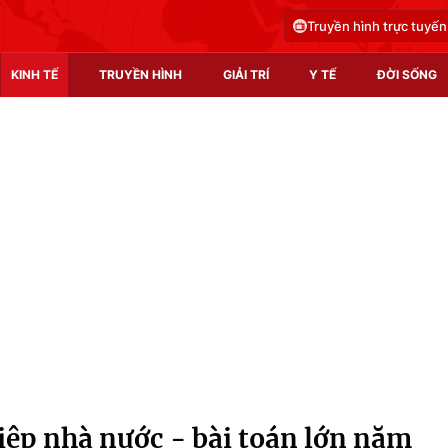
Truyền hình trực tuyến
KINH TẾ
TRUYỀN HÌNH
GIẢI TRÍ
Y TẾ
ĐỜI SỐNG
Pháp luật
Y tế
Truyền hình
Multimedia
Phim VTV
Video
Hậu trường
Shorts video
Nhân vật
Podcast
Khán giả
EMagazine
Giải sao mai
Photo
iệp nhà nước - bài toán lớn năm
Infographic