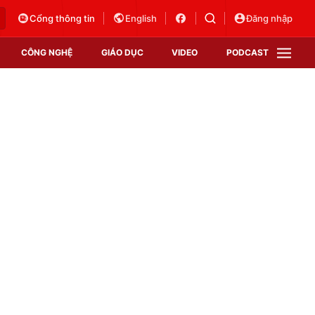
Cổng thông tin
English
Đăng nhập
CÔNG NGHỆ
GIÁO DỤC
VIDEO
PODCAST
VTV Money
VTV Thể thao
VTV Sức khoẻ
Bất động sản
Thị trường 24h
Tấm lòng Việt
Vươn mình bằng AI
VTV4
VTV8
VTV9
Lịch phát sóng
Giao lưu trực tuyến
Sự kiện