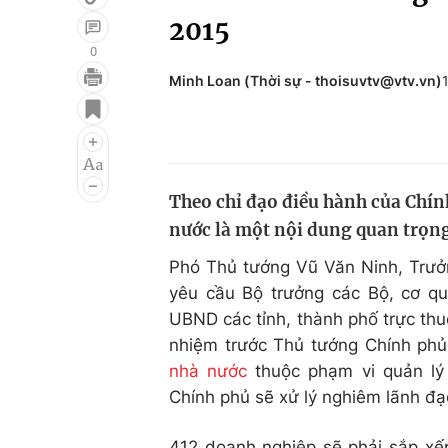
2015
0
Minh Loan (Thời sự - thoisuvtv@vtv.vn)
Giải trí
Đời sống
Điện ảnh
Du lịch
Âm nhạc
Làm đẹp
Theo chỉ đạo điều hành của Chín
Sao
Chất lượng cuộc sốn
nước là một nội dung quan trọng
Phó Thủ tướng Vũ Văn Ninh, Trưởn
yêu cầu Bộ trưởng các Bộ, cơ qu
UBND các tỉnh, thành phố trực thuộ
nhiệm trước Thủ tướng Chính phủ
nhà nước
thuộc phạm vi quản lý 
Chính phủ sẽ xử lý nghiêm lãnh đạ
412 doanh nghiệp sẽ phải sắp xếp