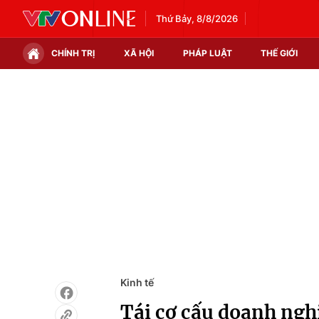
Thứ Bảy, 8/8/2026
CHÍNH TRỊ
XÃ HỘI
PHÁP LUẬT
THẾ GIỚI
Chính trị
Xã hội
Thế giới
Kinh tế
Tin tức
Tài chính
Thế giới đó đây
Thị trường
Câu chuyện quốc tế
Góc doanh nghiệp
Dữ liệu và đời sống
Kinh tế
Tái cơ cấu doanh ngh