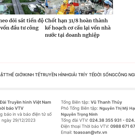
heo dõi sát tiến độ
Chốt hạn 31/8 hoàn thành
 vốn đầu tư công
kế hoạch cơ cấu lại vốn nhà
nước tại doanh nghiệp
UẬT
THẾ GIỚI
KINH TẾ
TRUYỀN HÌNH
GIẢI TRÍ
Y TẾ
ĐỜI SỐNG
CÔNG NG
Đài Truyền hình Việt Nam
Tổng Biên tập:
Vũ Thanh Thủy
hời báo VTV
Phó Tổng Biên tập:
Nguyễn Thị Mỹ Hạ
g báo in và báo điện tử số
Nguyễn Trọng Ninh
 ngày 29/12/2023
Tổng đài VTV:
024.38 355 931 - 024
Ðiện thoại Thời báo VTV:
0988 671 6
Email:
toasoan@vtv.vn