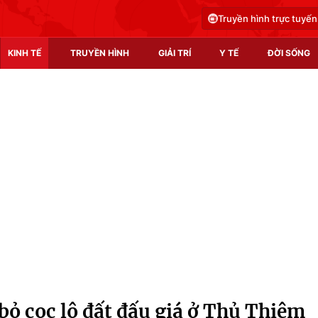
Truyền hình trực tuyến
KINH TẾ
TRUYỀN HÌNH
GIẢI TRÍ
Y TẾ
ĐỜI SỐNG
Pháp luật
Y tế
Truyền hình
Multimedia
Phim VTV
Video
Hậu trường
Shorts video
Nhân vật
Podcast
Khán giả
EMagazine
Giải sao mai
Photo
ỏ cọc lô đất đấu giá ở Thủ Thiêm
Infographic