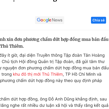
Góc ảnh
Chia sẻ
Giáo dục
Công nghệ
Tuyển sinh
Hitech Công ng
inh xin đơn phương chấm dứt hợp đồng mua bán đấu
Học trực tuyến
Sản phẩm
ở Thủ Thiêm.
g
Thị trường
đây ít giờ, đại diện Truyền thông Tập đoàn Tân Hoàng
Tư vấn
Chủ tịch Hội đồng Quản trị Tập đoàn, đã gửi tâm thư
 tự nguyện đơn phương chấm dứt hợp đồng mua bán đấu
3 trong
khu đô thị mới Thủ Thiêm
, TP Hồ Chí Minh và
n phương chấm dứt hợp đồng này theo quy định pháp
g chấm dứt hợp đồng, ông Đỗ Anh Dũng khẳng định, sau
 lắng nghe rất nhiều dư luận xã hội và thấy rằng kết quả