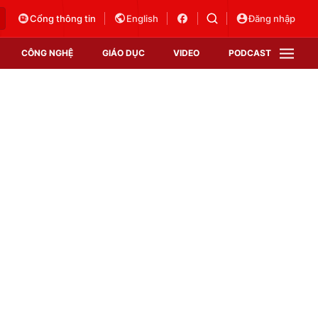
Cổng thông tin
English
Đăng nhập
CÔNG NGHỆ
GIÁO DỤC
VIDEO
PODCAST
VTV Money
VTV Thể thao
VTV Sức khoẻ
Bất động sản
Thị trường 24h
Tấm lòng Việt
Vươn mình bằng AI
VTV4
VTV8
VTV9
Lịch phát sóng
Giao lưu trực tuyến
Sự kiện