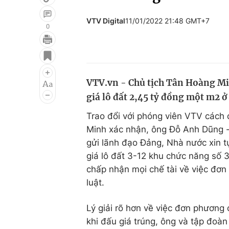
VTV Digital
11/01/2022 21:48 GMT+7
0
Giải trí
Đời sống
Điện ảnh
Du lịch
VTV.vn - Chủ tịch Tân Hoàng M
Âm nhạc
Làm đẹp
giá lô đất 2,45 tỷ đồng một m2 
Sao
Chất lượng cuộc sốn
Trao đổi với phóng viên VTV cách 
Minh xác nhận, ông Đỗ Anh Dũng - 
gửi lãnh đạo Đảng, Nhà nước xin
giá lô đất 3-12 khu chức năng số 
chấp nhận mọi chế tài về việc đơ
luật.
Lý giải rõ hơn về việc đơn phươn
khi đấu giá trúng, ông và tập đoàn