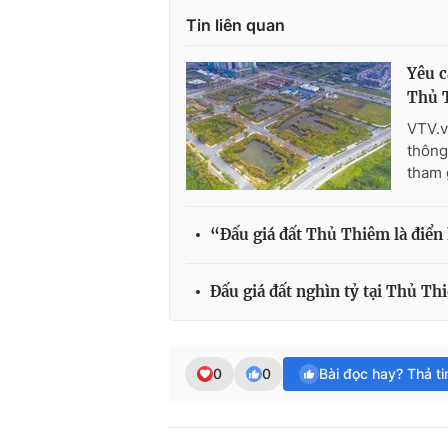
Tin liên quan
Yêu c
Thủ 
VTV.v
thông 
tham 
“Đấu giá đất Thủ Thiêm là điển
Đấu giá đất nghìn tỷ tại Thủ Th
0
0
Bài đọc hay? Thả t