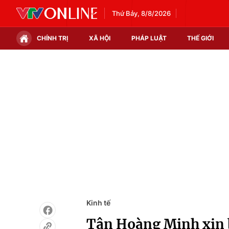
Thứ Bảy, 8/8/2026
CHÍNH TRỊ
XÃ HỘI
PHÁP LUẬT
THẾ GIỚI
Chính trị
Xã hội
Thế giới
Kinh tế
Tin tức
Tài chính
Thế giới đó đây
Thị trường
Câu chuyện quốc tế
Góc doanh nghiệp
Dữ liệu và đời sống
Kinh tế
Tân Hoàng Minh xin b