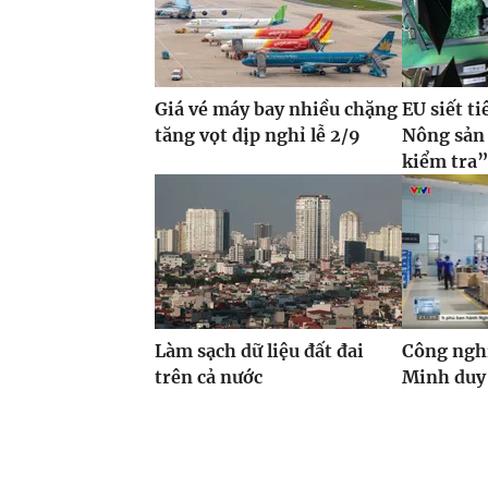
Giá vé máy bay nhiều chặng
EU siết t
tăng vọt dịp nghỉ lễ 2/9
Nông sản 
kiểm tra
Làm sạch dữ liệu đất đai
Công ngh
trên cả nước
Minh duy 