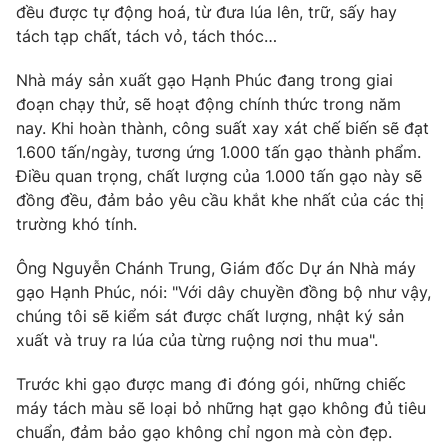
Email:
toasoan@vtv.vn
đều được tự động hoá, từ đưa lúa lên, trữ, sấy hay
Liên hệ quảng cáo:
024-7300.7108
tách tạp chất, tách vỏ, tách thóc…
Nhà máy sản xuất gạo Hạnh Phúc đang trong giai
đoạn chạy thử, sẽ hoạt động chính thức trong năm
nay. Khi hoàn thành, công suất xay xát chế biến sẽ đạt
1.600 tấn/ngày, tương ứng 1.000 tấn gạo thành phẩm.
Điều quan trọng, chất lượng của 1.000 tấn gạo này sẽ
đồng đều, đảm bảo yêu cầu khắt khe nhất của các thị
trường khó tính.
Ông Nguyễn Chánh Trung, Giám đốc Dự án Nhà máy
gạo Hạnh Phúc, nói: "Với dây chuyền đồng bộ như vậy,
® Cấm sao chép dưới mọi hình thức nếu không có sự chấp
chúng tôi sẽ kiểm sát được chất lượng, nhật ký sản
thuận bằng văn bản. Ghi rõ nguồn VTV.vn khi phát hành lại
xuất và truy ra lúa của từng ruộng nơi thu mua".
thông tin từ website này.
Trước khi gạo được mang đi đóng gói, những chiếc
máy tách màu sẽ loại bỏ những hạt gạo không đủ tiêu
chuẩn, đảm bảo gạo không chỉ ngon mà còn đẹp.