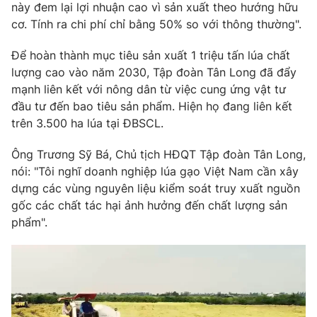
này đem lại lợi nhuận cao vì sản xuất theo hướng hữu
Photo
Infographic
cơ. Tính ra chi phí chỉ bằng 50% so với thông thường".
Để hoàn thành mục tiêu sản xuất 1 triệu tấn lúa chất
Video
Shorts video
lượng cao vào năm 2030, Tập đoàn Tân Long đã đẩy
mạnh liên kết với nông dân từ việc cung ứng vật tư
VTV Money
VTV Thể thao
đầu tư đến bao tiêu sản phẩm. Hiện họ đang liên kết
trên 3.500 ha lúa tại ĐBSCL.
VTV Sức khoẻ
Bất động sản
Ông Trương Sỹ Bá, Chủ tịch HĐQT Tập đoàn Tân Long,
nói: "Tôi nghĩ doanh nghiệp lúa gạo Việt Nam cần xây
Thị trường 24h
Tấm lòng Việt
dựng các vùng nguyên liệu kiểm soát truy xuất nguồn
gốc các chất tác hại ảnh hưởng đến chất lượng sản
phẩm".
VTV4
Vươn mình bằng AI
VTV9
VTV8
Liên hệ tòa soạn
English