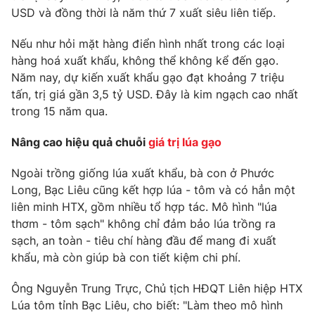
Phim VTV
USD và đồng thời là năm thứ 7 xuất siêu liên tiếp.
Giải trí
Hậu trường
Nếu như hỏi mặt hàng điển hình nhất trong các loại
Điện ảnh
Đời sống
Nhân vật
hàng hoá xuất khẩu, không thể không kể đến gạo.
Âm nhạc
Năm nay, dự kiến xuất khẩu gạo đạt khoảng 7 triệu
Du lịch
Khán giả
tấn, trị giá gần 3,5 tỷ USD. Đây là kim ngạch cao nhất
Giáo dục
Sao
trong 15 năm qua.
Làm đẹp
Giải sao mai
Tuyển sinh
Công nghệ
Chất lượng cuộc sống
Nâng cao hiệu quả chuỗi
giá trị lúa gạo
Học trực tuyến
Hitech Công nghệ tương lai
Ngoài trồng giống lúa xuất khẩu, bà con ở Phước
Giao lưu trực tuyến
Long, Bạc Liêu cũng kết hợp lúa - tôm và có hẳn một
Sản phẩm
liên minh HTX, gồm nhiều tổ hợp tác. Mô hình "lúa
Lịch phát sóng
Thị trường
thơm - tôm sạch" không chỉ đảm bảo lúa trồng ra
sạch, an toàn - tiêu chí hàng đầu để mang đi xuất
Tư vấn
khẩu, mà còn giúp bà con tiết kiệm chi phí.
Chuyên mục khác
Ông Nguyễn Trung Trực, Chủ tịch HĐQT Liên hiệp HTX
Emagazine
Podcast
Lúa tôm tỉnh Bạc Liêu, cho biết: "Làm theo mô hình