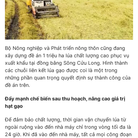
THỜI BÁO VTV
Theo dõi báo trên
Bộ Nông nghiệp và Phát triển nông thôn cũng đang
xây dựng đề án 1 triệu ha lúa chất lượng cao phục vụ
xuất khẩu tại đồng bằng Sông Cửu Long. Hình thành
Cơ quan chủ quản:
Đài Truyền hình Việt Nam
các chuỗi liên kết lúa gạo được coi là một trong
Cơ quan báo chí:
Thời báo VTV
những phần quan trọng quyết định sự thành công của
Giấy phép hoạt động báo in và báo điện tử số 483/GP-BTTTT
đề án trên.
cấp ngày 29/12/2023
Tổng Biên tập:
Vũ Thanh Thủy
Đẩy mạnh chế biến sau thu hoạch, nâng cao giá trị
hạt gạo
Phó Tổng Biên tập:
Nguyễn Thị Mỹ Hạnh, Phạm Quốc Thắng,
Nguyễn Trọng Ninh
Để đảm bảo chất lượng, thời gian vận chuyển lúa từ
Tổng đài VTV:
024.38 355 931 - 024.38 355 932
ngoài ruộng vào đến nhà máy chỉ trong vòng tối đa là
Ðiện thoại Thời báo VTV:
024.66 897 897
24 giờ. Khi đã vào đến nhà máy, tất cả mọi công đoạn