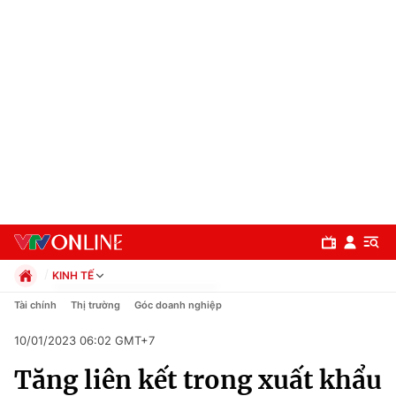
KINH TẾ
Chính trị
Tài chính
Thị trường
Góc doanh nghiệp
Xã hội
10/01/2023 06:02 GMT+7
Pháp luật
Chuyên mục
Kinh tế
Tăng liên kết trong xuất khẩu
Thể thao