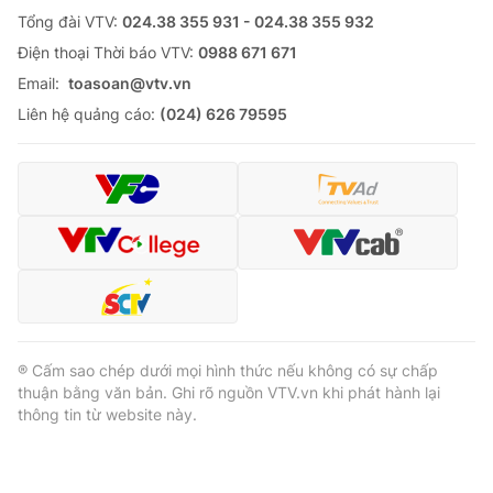
Tổng đài VTV:
024.38 355 931 - 024.38 355 932
Ðiện thoại Thời báo VTV:
0988 671 671
Email:
toasoan@vtv.vn
Liên hệ quảng cáo:
(024) 626 79595
® Cấm sao chép dưới mọi hình thức nếu không có sự chấp
thuận bằng văn bản. Ghi rõ nguồn VTV.vn khi phát hành lại
thông tin từ website này.