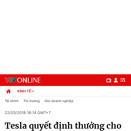
KINH TẾ
Chính trị
Tài chính
Thị trường
Góc doanh nghiệp
Xã hội
22/03/2018 16:14 GMT+7
Pháp luật
Chuyên mục
Kinh tế
Tesla quyết định thưởng cho
Thể thao