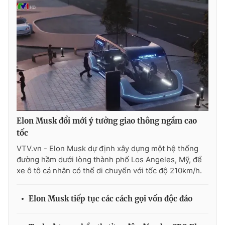
THỜI BÁO VTV
Theo dõi báo trên
Elon Musk đổi mới ý tưởng giao thông ngầm cao
Cơ quan chủ quản:
Đài Truyền hình Việt Nam
tốc
Cơ quan báo chí:
Thời báo VTV
VTV.vn - Elon Musk dự định xây dựng một hệ thống
Giấy phép hoạt động báo in và báo điện tử số 483/GP-BTTTT
đường hầm dưới lòng thành phố Los Angeles, Mỹ, để
cấp ngày 29/12/2023
xe ô tô cá nhân có thể di chuyển với tốc độ 210km/h.
Tổng Biên tập:
Vũ Thanh Thủy
Phó Tổng Biên tập:
Nguyễn Thị Mỹ Hạnh, Phạm Quốc Thắng,
Elon Musk tiếp tục các cách gọi vốn độc đáo
Nguyễn Trọng Ninh
Tổng đài VTV:
024.38 355 931 - 024.38 355 932