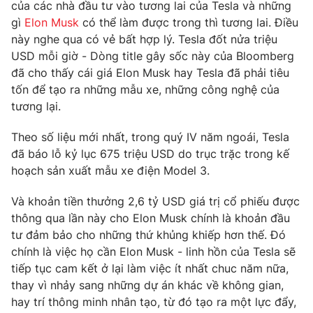
Phim VTV
của các nhà đầu tư vào tương lai của Tesla và những
Giải trí
gì
Elon Musk
có thể làm được trong thì tương lai. Điều
Hậu trường
này nghe qua có vẻ bất hợp lý. Tesla đốt nửa triệu
Điện ảnh
Đời sống
USD mỗi giờ - Dòng title gây sốc này của Bloomberg
Nhân vật
Âm nhạc
đã cho thấy cái giá Elon Musk hay Tesla đã phải tiêu
Du lịch
Khán giả
tốn để tạo ra những mẫu xe, những công nghệ của
Giáo dục
Sao
tương lại.
Làm đẹp
Giải sao mai
Tuyển sinh
Công nghệ
Theo số liệu mới nhất, trong quý IV năm ngoái, Tesla
Chất lượng cuộc sống
Học trực tuyến
đã báo lỗ kỷ lục 675 triệu USD do trục trặc trong kế
Hitech Công nghệ tương lai
hoạch sản xuất mẫu xe điện Model 3.
Giao lưu trực tuyến
Sản phẩm
Và khoản tiền thưởng 2,6 tỷ USD giá trị cổ phiếu được
Lịch phát sóng
thông qua lần này cho Elon Musk chính là khoản đầu
Thị trường
tư đảm bảo cho những thứ khủng khiếp hơn thế. Đó
Tư vấn
chính là việc họ cần Elon Musk - linh hồn của Tesla sẽ
tiếp tục cam kết ở lại làm việc ít nhất chuc năm nữa,
Chuyên mục khác
thay vì nhảy sang những dự án khác về không gian,
Emagazine
Podcast
hay trí thông minh nhân tạo, từ đó tạo ra một lực đẩy,