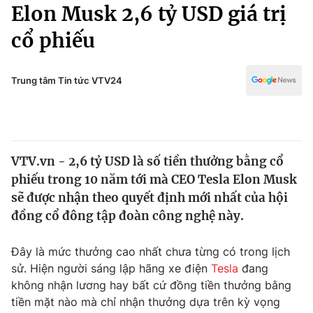
Chính trị
Elon Musk 2,6 tỷ USD giá trị
Truyền hình
cổ phiếu
Văn hóa - Giải trí
Xã hội
Y tế
Đời sống
Trung tâm Tin tức VTV24
Pháp luật
Công nghệ
Giáo dục
Y tế
VTV.vn - 2,6 tỷ USD là số tiền thưởng bằng cổ
Thế giới
phiếu trong 10 năm tới mà CEO Tesla Elon Musk
Tin tức
sẽ được nhận theo quyết định mới nhất của hội
Kinh tế
đồng cổ đông tập đoàn công nghệ này.
Thế giới đó đây
Tài chính
Dữ liệu và đời sống
Câu chuyện quốc tế
Đây là mức thưởng cao nhất chưa từng có trong lịch
Thị trường
sử. Hiện người sáng lập hãng xe điện
Tesla
đang
không nhận lương hay bất cứ đồng tiền thưởng bằng
Truyền hình
Góc doanh nghiệp
tiền mặt nào mà chỉ nhận thưởng dựa trên kỳ vọng