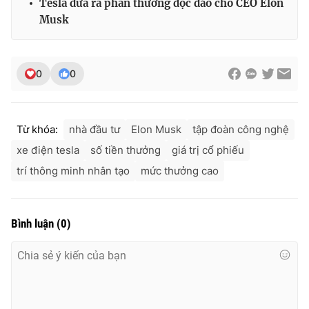
Tesla đưa ra phần thưởng độc đáo cho CEO Elon
Ðiện thoại Thời báo VTV:
024.66 897 897
Musk
Email:
toasoan@vtv.vn
Liên hệ quảng cáo:
024-7300.7108
0
0
Từ khóa:
nhà đầu tư
Elon Musk
tập đoàn công nghệ
xe điện tesla
số tiền thưởng
giá trị cổ phiếu
trí thông minh nhân tạo
mức thưởng cao
Bình luận
(
0
)
® Cấm sao chép dưới mọi hình thức nếu không có sự chấp
thuận bằng văn bản. Ghi rõ nguồn VTV.vn khi phát hành lại
thông tin từ website này.