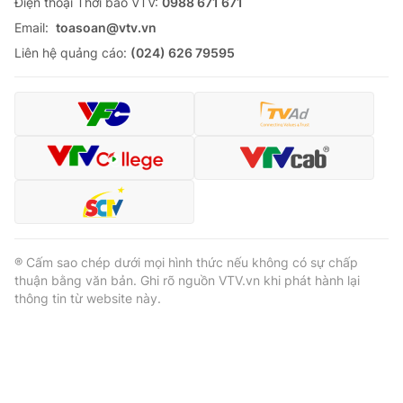
Ðiện thoại Thời báo VTV:
0988 671 671
Email:
toasoan@vtv.vn
Liên hệ quảng cáo:
(024) 626 79595
® Cấm sao chép dưới mọi hình thức nếu không có sự chấp
thuận bằng văn bản. Ghi rõ nguồn VTV.vn khi phát hành lại
thông tin từ website này.