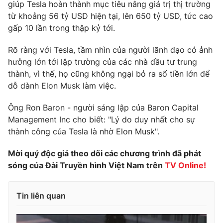
giúp Tesla hoàn thành mục tiêu nâng giá trị thị trường
Photo
từ khoảng 56 tỷ USD hiện tại, lên 650 tỷ USD, tức cao
Infographic
gấp 10 lần trong thập kỷ tới.
Video
Shorts video
Rõ ràng với Tesla, tầm nhìn của người lãnh đạo có ảnh
hưởng lớn tới lập trường của các nhà đầu tư trung
VTV Money
thành, vì thế, họ cũng không ngại bỏ ra số tiền lớn để
VTV Thể thao
dỗ dành Elon Musk làm việc.
VTV Sức khoẻ
Bất động sản
Ông Ron Baron - người sáng lập của Baron Capital
Management Inc cho biết: "Lý do duy nhất cho sự
Thị trường 24h
thành công của Tesla là nhờ Elon Musk".
Tấm lòng Việt
Mời quý độc giả theo dõi các chương trình đã phát
VTV4
Vươn mình bằng AI
sóng của Đài Truyền hình Việt Nam trên
TV Online!
VTV9
VTV8
Tin liên quan
Liên hệ tòa soạn
English