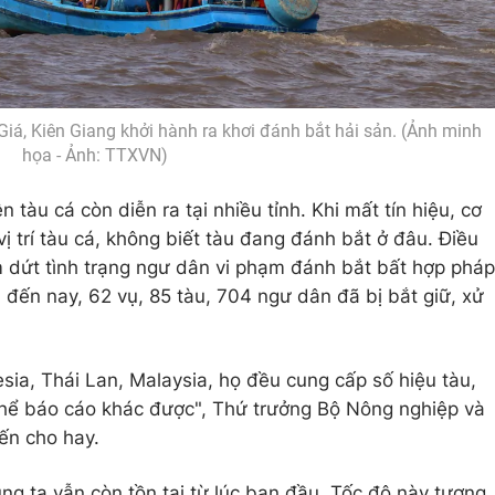
iá, Kiên Giang khởi hành ra khơi đánh bắt hải sản. (Ảnh minh
họa - Ảnh: TTXVN)
n tàu cá còn diễn ra tại nhiều tỉnh. Khi mất tín hiệu, cơ
ị trí tàu cá, không biết tàu đang đánh bắt ở đâu. Điều
 dứt tình trạng ngư dân vi phạm đánh bắt bất hợp pháp
đến nay, 62 vụ, 85 tàu, 704 ngư dân đã bị bắt giữ, xử
ia, Thái Lan, Malaysia, họ đều cung cấp số hiệu tàu,
thể báo cáo khác được", Thứ trưởng Bộ Nông nghiệp và
ến cho hay.
húng ta vẫn còn tồn tại từ lúc ban đầu. Tốc độ này tương