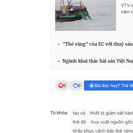
VTV.v
năm t
"Thẻ vàng" của EC với thuỷ sả
Ngành khai thác hải sản Việt N
0
0
Bài đọc hay? Thả t
Từ khóa:
tàu cá
thiết bị giám sát hàn
thẻ đỏ
truy xuất nguồn gốc
khắc phục cảnh báo thẻ vàn