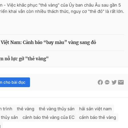
n - Việc khắc phục "thẻ vàng" của Ủy ban châu Âu sau gần 5
riển khai vẫn còn nhiều thách thức, nguy cơ "thẻ đỏ" là rất lớn.
n Việt Nam: Cảnh báo “bay màu” vàng sang đỏ
am nỗ lực gỡ "thẻ vàng"
im cho bài đọc
h trình
thẻ vàng
thẻ vàng thủy sản
hải sản việt nam
 thủy sản
cảnh báo thẻ vàng của EC
cảnh báo thẻ vàng
g