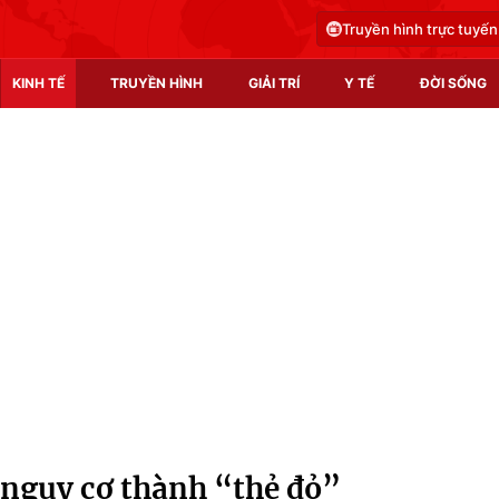
Truyền hình trực tuyến
KINH TẾ
TRUYỀN HÌNH
GIẢI TRÍ
Y TẾ
ĐỜI SỐNG
Pháp luật
Y tế
Truyền hình
Multimedia
Phim VTV
Video
Hậu trường
Shorts video
Nhân vật
Podcast
Khán giả
EMagazine
Giải sao mai
Photo
nguy cơ thành “thẻ đỏ”
Infographic