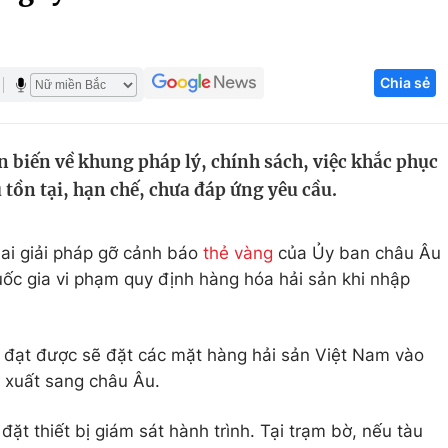
Góc ảnh
Chia sẻ
Giáo dục
Công nghệ
Tuyển sinh
Hitech Công ng
biến về khung pháp lý, chính sách, việc khắc phục
Học trực tuyến
Sản phẩm
tồn tại, hạn chế, chưa đáp ứng yêu cầu.
g
Thị trường
Tư vấn
hai giải pháp gỡ cảnh báo
thẻ vàng
của Ủy ban châu Âu
quốc gia vi phạm quy định hàng hóa hải sản khi nhập
g đạt được sẽ đặt các mặt hàng hải sản Việt Nam vào
m xuất sang châu Âu.
đặt thiết bị giám sát hành trình. Tại trạm bờ, nếu tàu