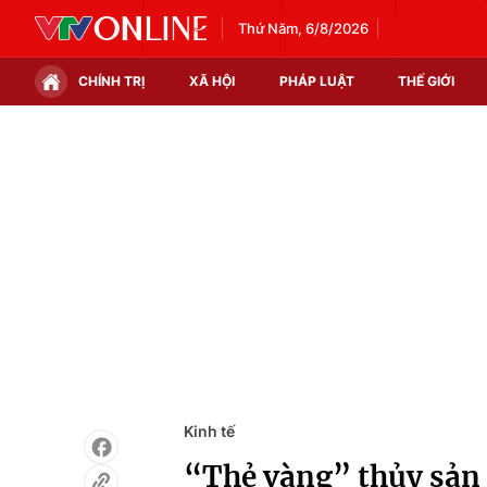
Thứ Năm, 6/8/2026
CHÍNH TRỊ
XÃ HỘI
PHÁP LUẬT
THẾ GIỚI
Chính trị
Xã hội
Thế giới
Kinh tế
Tin tức
Tài chính
Thế giới đó đây
Thị trường
Câu chuyện quốc tế
Góc doanh nghiệp
Dữ liệu và đời sống
Kinh tế
“Thẻ vàng” thủy sản 