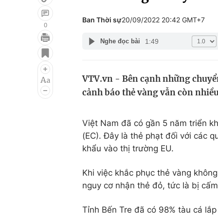
Ban Thời sự
20/09/2022 20:42 GMT+7
0
1:49
Nghe đọc bài
Giải trí
Đời sống
Điện ảnh
Du lịch
VTV.vn - Bên cạnh những chuyển 
Âm nhạc
Làm đẹp
cảnh báo thẻ vàng vẫn còn nhiều 
Sao
Chất lượng cuộc sốn
Việt Nam đã có gần 5 năm triển k
(EC). Đây là thẻ phạt đối với các 
khẩu vào thị trường EU.
Khi việc khắc phục thẻ vàng khôn
nguy cơ nhận thẻ đỏ, tức là bị cấ
Tỉnh Bến Tre đã có 98% tàu cá lắp 