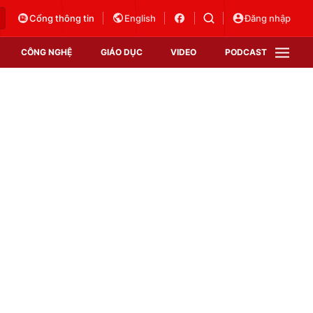
Cổng thông tin
English
Đăng nhập
CÔNG NGHỆ
GIÁO DỤC
VIDEO
PODCAST
VTV Money
VTV Thể thao
VTV Sức khoẻ
Bất động sản
Thị trường 24h
Tấm lòng Việt
Vươn mình bằng AI
VTV4
VTV8
VTV9
Lịch phát sóng
Giao lưu trực tuyến
Sự kiện