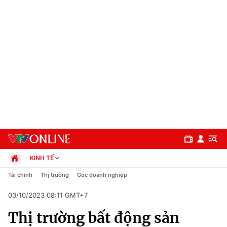
KINH TẾ
Chính trị
Tài chính
Thị trường
Góc doanh nghiệp
Xã hội
03/10/2023 08:11 GMT+7
Pháp luật
Chuyên mục
Kinh tế
Thị trường bất động sản
Thể thao