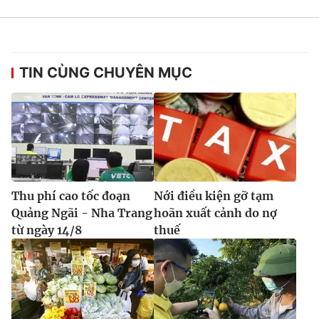
Ðiện thoại Thời báo VTV:
024.66 897 897
Email:
toasoan@vtv.vn
Liên hệ quảng cáo:
024-7300.7108
TIN CÙNG CHUYÊN MỤC
Thu phí cao tốc đoạn
Nới điều kiện gỡ tạm
Quảng Ngãi - Nha Trang
hoãn xuất cảnh do nợ
từ ngày 14/8
thuế
® Cấm sao chép dưới mọi hình thức nếu không có sự chấp
thuận bằng văn bản. Ghi rõ nguồn VTV.vn khi phát hành lại
thông tin từ website này.