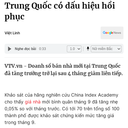
Chính trị
Trung Quốc có dấu hiệu hồi
Truyền hình
phục
Văn hóa - Giải trí
Xã hội
Y tế
Đời sống
Việt Linh
Pháp luật
Công nghệ
Giáo dục
Nghe đọc bài
0:33
Y tế
VTV.vn - Doanh số bán nhà mới tại Trung Quốc
Thế giới
đã tăng trưởng trở lại sau 4 tháng giảm liên tiếp.
Tin tức
Kinh tế
Thế giới đó đây
Khảo sát của hãng nghiên cứu China Index Academy
Tài chính
Dữ liệu và đời sống
cho thấy
giá nhà
mới bình quân tháng 9 đã tăng nhẹ
Câu chuyện quốc tế
Thị trường
0,05% so với tháng trước. Có tới 70 trên tổng số 100
thành phố được khảo sát chứng kiến mức tăng giá
Truyền hình
Góc doanh nghiệp
trong tháng 9.