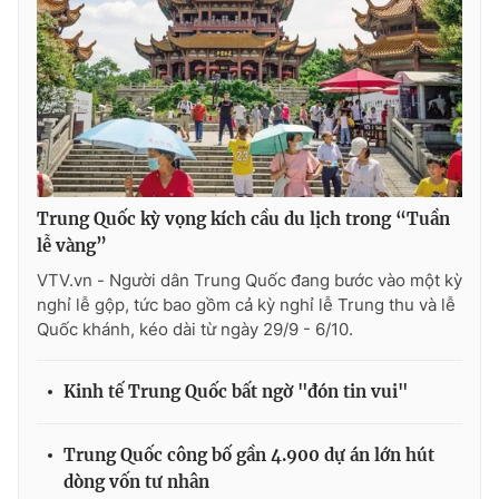
Photo
Infographic
Video
Shorts video
VTV Money
VTV Thể thao
Trung Quốc kỳ vọng kích cầu du lịch trong “Tuần
VTV Sức khoẻ
Bất động sản
lễ vàng”
VTV.vn - Người dân Trung Quốc đang bước vào một kỳ
Thị trường 24h
Tấm lòng Việt
nghỉ lễ gộp, tức bao gồm cả kỳ nghỉ lễ Trung thu và lễ
Quốc khánh, kéo dài từ ngày 29/9 - 6/10.
VTV4
Vươn mình bằng AI
Kinh tế Trung Quốc bất ngờ "đón tin vui"
VTV9
VTV8
Trung Quốc công bố gần 4.900 dự án lớn hút
dòng vốn tư nhân
Liên hệ tòa soạn
English