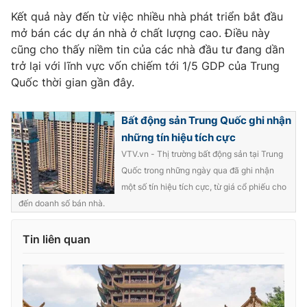
Phim VTV
Giải trí
Kết quả này đến từ việc nhiều nhà phát triển bắt đầu
Hậu trường
mở bán các dự án nhà ở chất lượng cao. Điều này
Điện ảnh
cũng cho thấy niềm tin của các nhà đầu tư đang dần
Đời sống
Nhân vật
trở lại với lĩnh vực vốn chiếm tới 1/5 GDP của Trung
Âm nhạc
Quốc thời gian gần đây.
Du lịch
Khán giả
Giáo dục
Sao
Làm đẹp
Giải sao mai
Bất động sản Trung Quốc ghi nhận
Tuyển sinh
Công nghệ
Chất lượng cuộc sống
những tín hiệu tích cực
Học trực tuyến
VTV.vn - Thị trường bất động sản tại Trung
Hitech Công nghệ tương lai
Quốc trong những ngày qua đã ghi nhận
Giao lưu trực tuyến
một số tín hiệu tích cực, từ giá cổ phiếu cho
Sản phẩm
đến doanh số bán nhà.
Lịch phát sóng
Thị trường
Tin liên quan
Tư vấn
Chuyên mục khác
Emagazine
Podcast