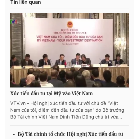
Tin liên quan
Ðiện thoại Thời báo VTV:
024.66 897 897
Email:
toasoan@vtv.vn
Liên hệ quảng cáo:
024-7300.7108
Xúc tiến đầu tư tại Mỹ vào Việt Nam
VTV.vn - Hội nghị xúc tiến đầu tư với chủ đề "Việt
® Cấm sao chép dưới mọi hình thức nếu không có sự chấp
Nam của tôi, điểm đến đầu tư của bạn" do Bộ trưởng
thuận bằng văn bản. Ghi rõ nguồn VTV.vn khi phát hành lại
Bộ Tài chính Việt Nam Đinh Tiến Dũng chủ trì vừa...
thông tin từ website này.
Bộ Tài chính tổ chức Hội nghị Xúc tiến đầu tư