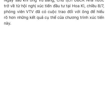
Ngay sau khi ông Vũ Bằng, Chủ tịch UBCK Nhà nước
trở về từ hội nghị xúc tiến đầu tư tại Hoa Kì, chiều 8/7,
Photo
Infographic
phóng viên VTV đã có cuộc trao đổi với ông để hiểu
rõ hơn những kết quả cụ thể của chương trình xúc tiến
Video
Shorts video
này.
VTV Money
VTV Thể thao
VTV Sức khoẻ
Bất động sản
Thị trường 24h
Tấm lòng Việt
VTV4
Vươn mình bằng AI
VTV9
VTV8
Liên hệ tòa soạn
English