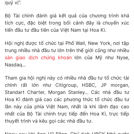
Phim VTV
quý vị".
Giải trí
Hậu trường
Bộ Tài chính đánh giá kết quả của chương trình khá
Điện ảnh
tích cực, đặc biệt trong bối cảnh đây là chuyến xúc
Đời sống
Nhân vật
tiến đầu tư đầu tiên của Việt Nam tại Hoa Kì.
Âm nhạc
Du lịch
Khán giả
Giáo dục
Sao
Hội nghị được tổ chức tại Phố Wall, New York, nơi tập
Làm đẹp
Giải sao mai
trung nhiều nhà đầu tư lớn trên thế giới cũng như nhiều
Tuyển sinh
sàn giao dịch chứng khoán
lớn của Mỹ như Nyse,
Công nghệ
Chất lượng cuộc sống
Nasdaq...
Học trực tuyến
Hitech Công nghệ tương lai
Giao lưu trực tuyến
Tham gia hội nghị này có nhiều nhà đầu tư tổ chức tài
Sản phẩm
chính rất lớn như Citigroup, HSBC, JP morgan,
Standart Charter, Morgan Stanley… Các nhà đầu tư
Lịch phát sóng
Thị trường
Hoa Kì đánh giá cao các phương thức tổ chức đầu tư
lần này của phía Việt Nam, nhất là khi lãnh đạo cao
Tư vấn
nhất của Bộ Tài chính trực tiếp đến Hoa Kì, trực tiếp
Chuyên mục khác
thuyết trình và kêu gọi các nhà đầu tư.
Emagazine
Podcast