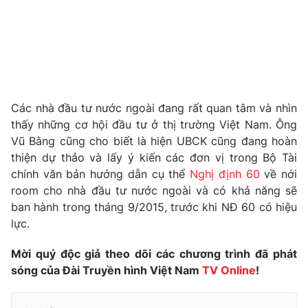
THỜI BÁO VTV
Các nhà đầu tư nước ngoài đang rất quan tâm và nhìn
thấy những cơ hội đầu tư ở thị trường Việt Nam. Ông
Theo dõi báo trên
Vũ Bằng cũng cho biết là hiện UBCK cũng đang hoàn
thiện dự thảo và lấy ý kiến các đơn vị trong Bộ Tài
Cơ quan chủ quản:
Đài Truyền hình Việt Nam
chính văn bản hướng dẫn cụ thể
Nghị định 60
về nới
room cho nhà đầu tư nước ngoài và có khả năng sẽ
Cơ quan báo chí:
Thời báo VTV
ban hành trong tháng 9/2015, trước khi NĐ 60 có hiệu
Giấy phép hoạt động báo in và báo điện tử số 483/GP-BTTTT
lực.
cấp ngày 29/12/2023
Tổng Biên tập:
Vũ Thanh Thủy
Mời quý độc giả theo dõi các chương trình đã phát
Phó Tổng Biên tập:
Nguyễn Thị Mỹ Hạnh, Phạm Quốc Thắng,
sóng của Đài Truyền hình Việt Nam
TV Online
!
Nguyễn Trọng Ninh
Tổng đài VTV:
024.38 355 931 - 024.38 355 932