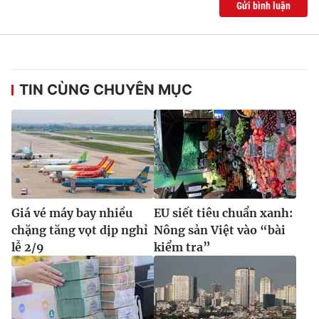
Gửi bình luận
TIN CÙNG CHUYÊN MỤC
Giá vé máy bay nhiều
EU siết tiêu chuẩn xanh:
chặng tăng vọt dịp nghỉ
Nông sản Việt vào “bài
lễ 2/9
kiểm tra”