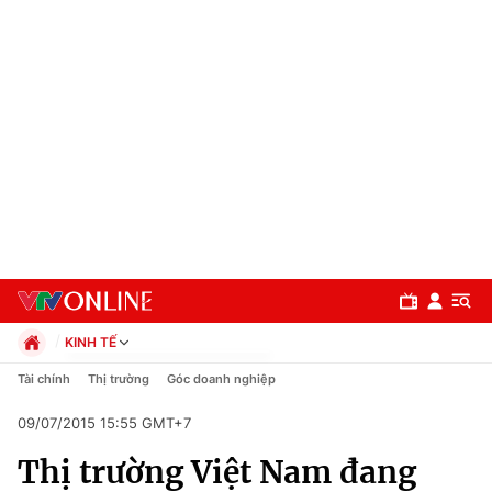
KINH TẾ
Chính trị
Tài chính
Thị trường
Góc doanh nghiệp
Xã hội
09/07/2015 15:55 GMT+7
Pháp luật
Chuyên mục
Kinh tế
Thị trường Việt Nam đang
Thể thao