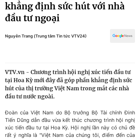
Chính trị
khẳng định sức hút với nhà
Truyền hình
đầu tư ngoại
Văn hóa - Giải trí
Xã hội
Y tế
Đời sống
Nguyễn Trang (Trung tâm Tin tức VTV24)
Pháp luật
Công nghệ
Giáo dục
Y tế
VTV.vn - Chương trình hội nghị xúc tiến đầu tư
Thế giới
tại Hoa Kỳ mới đây đã góp phần khẳng định sức
Tin tức
hút của thị trường Việt Nam trong mắt các nhà
Kinh tế
đầu tư nước ngoài.
Thế giới đó đây
Tài chính
Dữ liệu và đời sống
Câu chuyện quốc tế
Đoàn của Việt Nam do Bộ trưởng Bộ Tài chính Đinh
Thị trường
Tiến Dũng dẫn đầu vừa kết thúc chương trình hội nghị
xúc tiến đầu tư tại Hoa Kỳ. Hội nghị lần này có chủ đề
Truyền hình
Góc doanh nghiệp
rất ý nghĩa là "Việt Nam của chúng tôi, điểm đến của