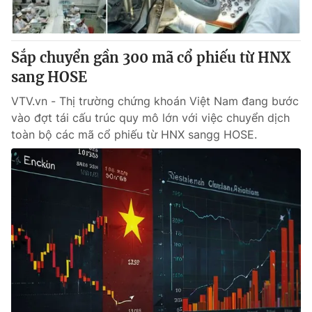
Thị trường 24h
Tấm lòng Việt
VTV4
Vươn mình bằng AI
Sắp chuyển gần 300 mã cổ phiếu từ HNX
sang HOSE
VTV9
VTV8
VTV.vn - Thị trường chứng khoán Việt Nam đang bước
vào đợt tái cấu trúc quy mô lớn với việc chuyển dịch
Liên hệ tòa soạn
English
toàn bộ các mã cổ phiếu từ HNX sangg HOSE.
THỜI BÁO VTV
Theo dõi báo trên
Cơ quan chủ quản:
Đài Truyền hình Việt Nam
Cơ quan báo chí:
Thời báo VTV