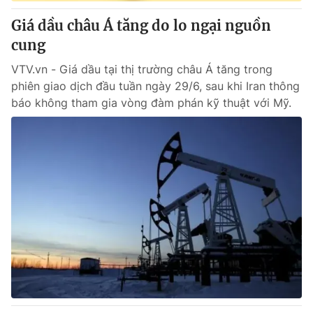
Giá dầu châu Á tăng do lo ngại nguồn
® Cấm sao chép dưới mọi hình thức nếu không có sự chấp
cung
thuận bằng văn bản. Ghi rõ nguồn VTV.vn khi phát hành lại
thông tin từ website này.
VTV.vn - Giá dầu tại thị trường châu Á tăng trong
phiên giao dịch đầu tuần ngày 29/6, sau khi Iran thông
báo không tham gia vòng đàm phán kỹ thuật với Mỹ.