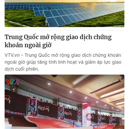
Tin tức
Kinh tế
Thế giới đó đây
Tài chính
Dữ liệu và đời sống
Câu chuyện quốc tế
Thị trường
Trung Quốc mở rộng giao dịch chứng
khoán ngoài giờ
Truyền hình
Góc doanh nghiệp
VTV.vn - Trung Quốc mở rộng giao dịch chứng khoán
Phim VTV
Giải trí
ngoài giờ giúp tăng tính linh hoạt và giảm áp lực giao
Hậu trường
dịch cuối phiên.
Điện ảnh
Đời sống
Nhân vật
Âm nhạc
Du lịch
Khán giả
Giáo dục
Sao
Làm đẹp
Giải sao mai
Tuyển sinh
Công nghệ
Chất lượng cuộc sống
Học trực tuyến
Hitech Công nghệ tương lai