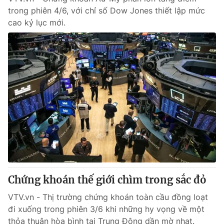
trong phiên 4/6, với chỉ số Dow Jones thiết lập mức
cao kỷ lục mới.
Chứng khoán thế giới chìm trong sắc đỏ
VTV.vn - Thị trường chứng khoán toàn cầu đồng loạt
đi xuống trong phiên 3/6 khi những hy vọng về một
thỏa thuận hòa bình tại Trung Đông dần mờ nhạt.