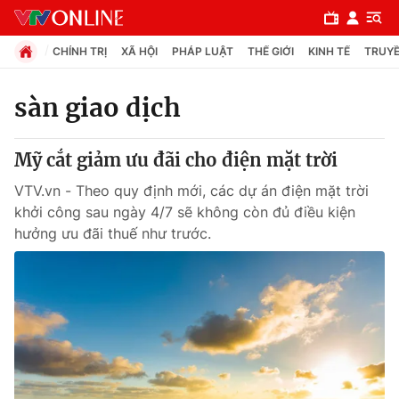
CHÍNH TRỊ
XÃ HỘI
PHÁP LUẬT
THẾ GIỚI
KINH TẾ
TRUYỀ
sàn giao dịch
Chuyên mục
Mỹ cắt giảm ưu đãi cho điện mặt trời
Chính trị
VTV.vn - Theo quy định mới, các dự án điện mặt trời
khởi công sau ngày 4/7 sẽ không còn đủ điều kiện
Xã hội
hưởng ưu đãi thuế như trước.
Pháp luật
Y tế
Thế giới