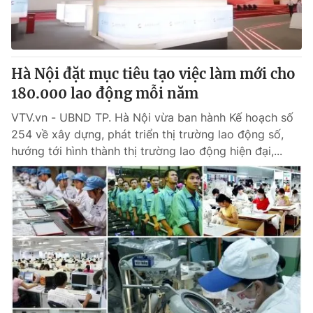
Giao lưu trực tuyến
Sản phẩm
Lịch phát sóng
Thị trường
Tư vấn
Hà Nội đặt mục tiêu tạo việc làm mới cho
180.000 lao động mỗi năm
Chuyên mục khác
Emagazine
VTV.vn - UBND TP. Hà Nội vừa ban hành Kế hoạch số
Podcast
254 về xây dựng, phát triển thị trường lao động số,
hướng tới hình thành thị trường lao động hiện đại,...
Photo
Infographic
Video
Shorts video
VTV Money
VTV Thể thao
VTV Sức khoẻ
Bất động sản