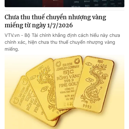
Giấy phép hoạt động báo in và báo điện tử số 483/GP-BTTTT
cấp ngày 29/12/2023
Chưa thu thuế chuyển nhượng vàng
Tổng Biên tập:
Vũ Thanh Thủy
miếng từ ngày 1/7/2026
Phó Tổng Biên tập:
Nguyễn Thị Mỹ Hạnh, Phạm Quốc Thắng,
Nguyễn Trọng Ninh
VTV.vn - Bộ Tài chính khẳng định cách hiểu này chưa
Tổng đài VTV:
024.38 355 931 - 024.38 355 932
chính xác, hiện chưa thu thuế chuyển nhượng vàng
Ðiện thoại Thời báo VTV:
024.66 897 897
miếng.
Email:
toasoan@vtv.vn
Liên hệ quảng cáo:
024-7300.7108