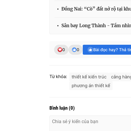
Đồng Nai: “Cò” đất nở rộ tại k
Sân bay Long Thành - Tầm nhìn
0
0
Bài đọc hay? Thả t
Từ khóa:
thiết kế kiến trúc
cảng hàn
phương án thiết kế
Bình luận
(
0
)