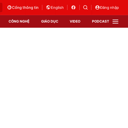
Cổng thông tin
English
Đăng nhập
CÔNG NGHỆ
GIÁO DỤC
VIDEO
PODCAST
VTV Money
VTV Thể thao
VTV Sức khoẻ
Bất động sản
Thị trường 24h
Tấm lòng Việt
Vươn mình bằng AI
VTV4
VTV8
VTV9
Lịch phát sóng
Giao lưu trực tuyến
Sự kiện