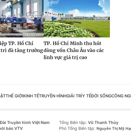
iệp TP. Hồ Chí
TP. Hồ Chí Minh thu hút
trì đà tăng trưởng
dòng vốn Châu Âu vào các
lĩnh vực giá trị cao
UẬT
THẾ GIỚI
KINH TẾ
TRUYỀN HÌNH
GIẢI TRÍ
Y TẾ
ĐỜI SỐNG
CÔNG NG
Đài Truyền hình Việt Nam
Tổng Biên tập:
Vũ Thanh Thủy
hời báo VTV
Phó Tổng Biên tập:
Nguyễn Thị Mỹ Hạ