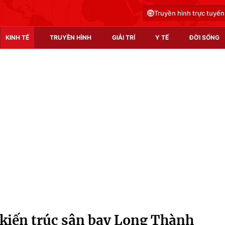
Truyền hình trực tuyến
KINH TẾ
TRUYỀN HÌNH
GIẢI TRÍ
Y TẾ
ĐỜI SỐNG
Pháp luật
Y tế
Truyền hình
Multimedia
Phim VTV
Video
Hậu trường
Shorts video
Nhân vật
Podcast
Khán giả
EMagazine
Giải sao mai
Photo
kiến trúc sân bay Long Thành
Infographic