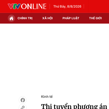
Thứ Bảy, 8/8/2026
CHÍNH TRỊ
XÃ HỘI
PHÁP LUẬT
THẾ GIỚI
Chính trị
Xã hội
Thế giới
Kinh tế
Tin tức
Tài chính
Thế giới đó đây
Thị trường
Câu chuyện quốc tế
Góc doanh nghiệp
Dữ liệu và đời sống
Kinh tế
Thi tuyển phương án 