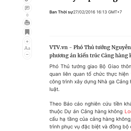
Ban Thời sự
27/02/2016 16:13 GMT+7
0
Giải trí
Đời sống
Điện ảnh
Du lịch
VTV.vn - Phó Thủ tướng Nguyễn X
Âm nhạc
Làm đẹp
phương án kiến trúc Cảng hàng 
Sao
Chất lượng cuộc sốn
Phó Thủ tướng giao Bộ Giao thông
quan liên quan tổ chức thực hiện 
công trình xây dựng Nhà ga Cảng
luật.
Theo Báo cáo nghiên cứu tiền k
thuộc Dự án Cảng hàng không
Lo
cấu hạ tầng của cảng hàng không,
trình phục vụ đặc biệt và đồng b