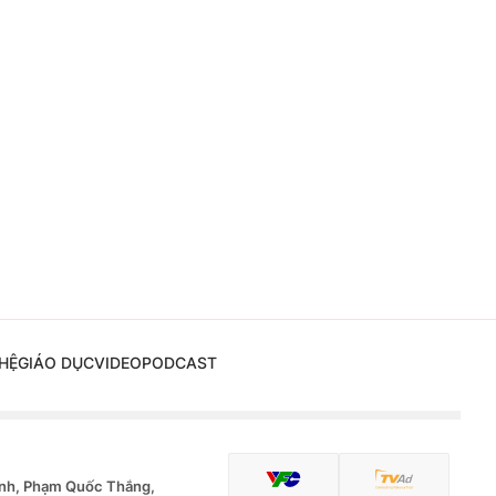
HỆ
GIÁO DỤC
VIDEO
PODCAST
nh, Phạm Quốc Thắng,