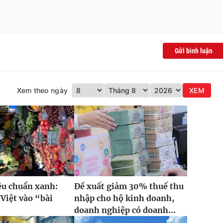
Gửi bình luận
Xem theo ngày
XEM
iêu chuẩn xanh:
Đề xuất giảm 30% thuế thu
Việt vào “bài
nhập cho hộ kinh doanh,
”
doanh nghiệp có doanh...