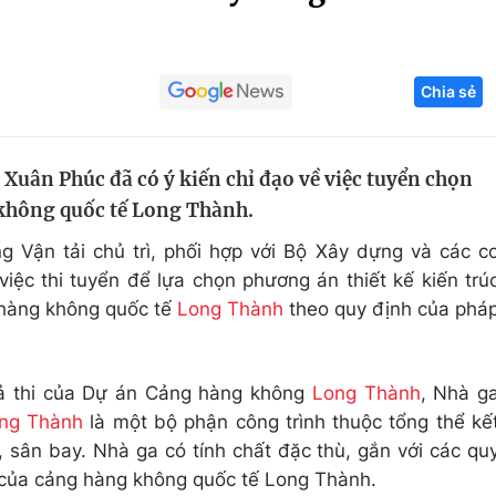
Góc ảnh
Chia sẻ
Giáo dục
Công nghệ
Tuyển sinh
Hitech Công ng
uân Phúc đã có ý kiến chỉ đạo về việc tuyển chọn
Học trực tuyến
Sản phẩm
không quốc tế Long Thành.
g
Thị trường
 Vận tải chủ trì, phối hợp với Bộ Xây dựng và các c
Tư vấn
việc thi tuyển để lựa chọn phương án thiết kế kiến trú
 hàng không quốc tế
Long Thành
theo quy định của phá
hả thi của Dự án Cảng hàng không
Long Thành
, Nhà g
ng Thành
là một bộ phận công trình thuộc tổng thể kế
 sân bay. Nhà ga có tính chất đặc thù, gắn với các qu
ộ của cảng hàng không quốc tế Long Thành.