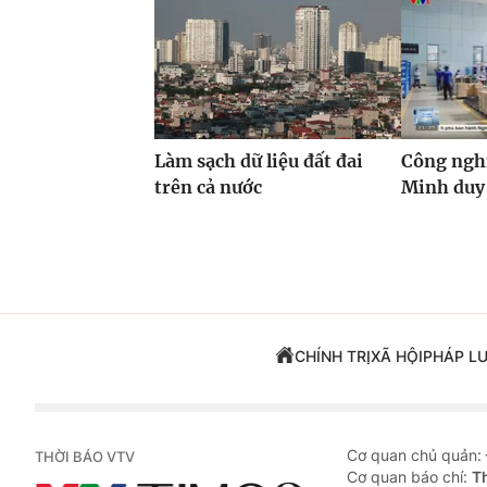
Làm sạch dữ liệu đất đai
Công ngh
trên cả nước
Minh duy 
CHÍNH TRỊ
XÃ HỘI
PHÁP L
Cơ quan chủ quản:
THỜI BÁO VTV
Cơ quan báo chí:
T