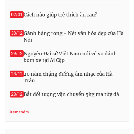
Photo
Infographic
Cách nào giúp trẻ thích ăn rau?
02/01
Video
Shorts video
Gánh hàng rong - Nét văn hóa đẹp của Hà
30/12
Nội
VTV Money
VTV Thể thao
Nguyên Đại sứ Việt Nam nói về vụ đánh
29/12
bom xe tại Ai Cập
VTV Sức khoẻ
Bất động sản
20 năm chặng đường âm nhạc của Hà
28/12
Thị trường 24h
Tấm lòng Việt
Trần
Bắt đối tượng vận chuyển 5kg ma túy đá
28/12
VTV4
Vươn mình bằng AI
Xem thêm
VTV9
VTV8
Liên hệ tòa soạn
English