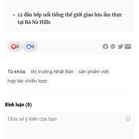
Ðiện thoại Thời báo VTV:
024.66 897 897
Email:
toasoan@vtv.vn
12 đầu bếp nổi tiếng thế giới giao lưu ẩm thực
Liên hệ quảng cáo:
024-7300.7108
tại Bà Nà Hills
0
0
Từ khóa:
thị trường Nhật Bản
sản phẩm việt
hợp tác chiến lược
Bình luận
(
0
)
® Cấm sao chép dưới mọi hình thức nếu không có sự chấp
thuận bằng văn bản. Ghi rõ nguồn VTV.vn khi phát hành lại
thông tin từ website này.