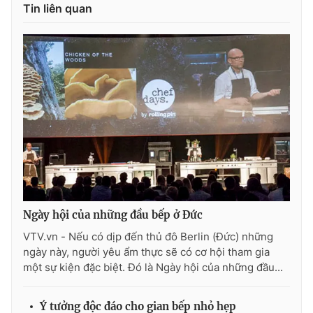
Tin liên quan
THỜI BÁO VTV
Theo dõi báo trên
Cơ quan chủ quản:
Đài Truyền hình Việt Nam
Cơ quan báo chí:
Thời báo VTV
Ngày hội của những đầu bếp ở Đức
Giấy phép hoạt động báo in và báo điện tử số 483/GP-BTTTT
cấp ngày 29/12/2023
VTV.vn - Nếu có dịp đến thủ đô Berlin (Đức) những
Tổng Biên tập:
Vũ Thanh Thủy
ngày này, người yêu ẩm thực sẽ có cơ hội tham gia
một sự kiện đặc biệt. Đó là Ngày hội của những đầu...
Phó Tổng Biên tập:
Nguyễn Thị Mỹ Hạnh, Phạm Quốc Thắng,
Nguyễn Trọng Ninh
Tổng đài VTV:
024.38 355 931 - 024.38 355 932
Ý tưởng độc đáo cho gian bếp nhỏ hẹp