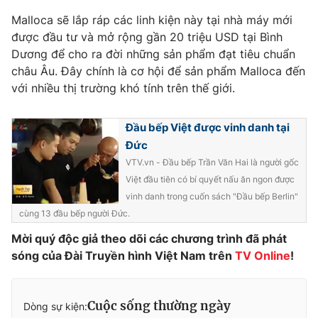
Phim VTV
Giải trí
Malloca sẽ lắp ráp các linh kiện này tại nhà máy mới
Hậu trường
được đầu tư và mở rộng gần 20 triệu USD tại Bình
Điện ảnh
Dương để cho ra đời những sản phẩm đạt tiêu chuẩn
Đời sống
Nhân vật
châu Âu. Đây chính là cơ hội để sản phẩm Malloca đến
Âm nhạc
Du lịch
với nhiều thị trường khó tính trên thế giới.
Khán giả
Giáo dục
Sao
Làm đẹp
Giải sao mai
Tuyển sinh
Đầu bếp Việt được vinh danh tại
Công nghệ
Chất lượng cuộc sống
Đức
Học trực tuyến
VTV.vn - Đầu bếp Trần Văn Hai là người gốc
Hitech Công nghệ tương lai
Giao lưu trực tuyến
Việt đầu tiên có bí quyết nấu ăn ngon được
Sản phẩm
vinh danh trong cuốn sách "Đầu bếp Berlin"
cùng 13 đầu bếp người Đức.
Lịch phát sóng
Thị trường
Mời quý độc giả theo dõi các chương trình đã phát
Tư vấn
sóng của Đài Truyền hình Việt Nam trên
TV Online
!
Chuyên mục khác
Emagazine
Podcast
Cuộc sống thường ngày
Dòng sự kiện: