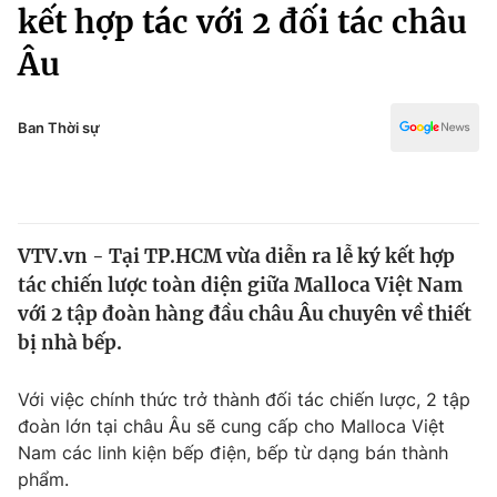
Chính trị
kết hợp tác với 2 đối tác châu
Truyền hình
Âu
Văn hóa - Giải trí
Xã hội
Y tế
Đời sống
Ban Thời sự
Pháp luật
Công nghệ
Giáo dục
Y tế
VTV.vn - Tại TP.HCM vừa diễn ra lễ ký kết hợp
Thế giới
tác chiến lược toàn diện giữa Malloca Việt Nam
Tin tức
với 2 tập đoàn hàng đầu châu Âu chuyên về thiết
Kinh tế
bị nhà bếp.
Thế giới đó đây
Tài chính
Dữ liệu và đời sống
Câu chuyện quốc tế
Với việc chính thức trở thành đối tác chiến lược, 2 tập
Thị trường
đoàn lớn tại châu Âu sẽ cung cấp cho Malloca Việt
Nam các linh kiện bếp điện, bếp từ dạng bán thành
Truyền hình
Góc doanh nghiệp
phẩm.