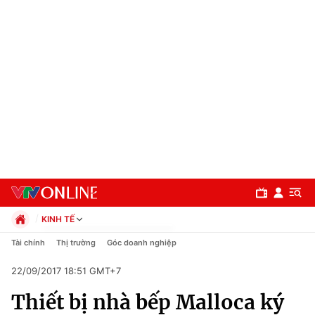
KINH TẾ
Chính trị
Tài chính
Thị trường
Góc doanh nghiệp
Xã hội
22/09/2017 18:51 GMT+7
Pháp luật
Chuyên mục
Kinh tế
Thiết bị nhà bếp Malloca ký
Thể thao