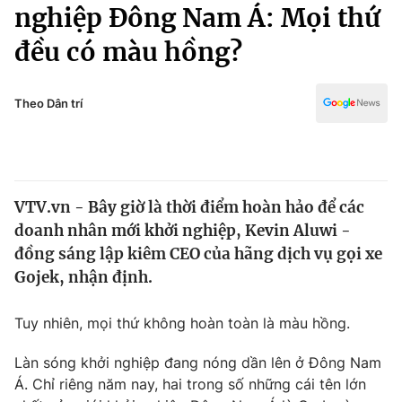
Chính trị
nghiệp Đông Nam Á: Mọi thứ
Truyền hình
đều có màu hồng?
Văn hóa - Giải trí
Xã hội
Y tế
Đời sống
Theo Dân trí
Pháp luật
Công nghệ
Giáo dục
Y tế
VTV.vn - Bây giờ là thời điểm hoàn hảo để các
Thế giới
doanh nhân mới khởi nghiệp, Kevin Aluwi -
Tin tức
đồng sáng lập kiêm CEO của hãng dịch vụ gọi xe
Kinh tế
Gojek, nhận định.
Thế giới đó đây
Tài chính
Dữ liệu và đời sống
Câu chuyện quốc tế
Tuy nhiên, mọi thứ không hoàn toàn là màu hồng.
Thị trường
Làn sóng khởi nghiệp đang nóng dần lên ở Đông Nam
Truyền hình
Góc doanh nghiệp
Á. Chỉ riêng năm nay, hai trong số những cái tên lớn