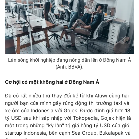
Photo
Infographic
Video
Shorts video
VTV Money
VTV Thể thao
Làn sóng khởi nghiệp đang nóng dần lên ở Đông Nam Á
VTV Sức khoẻ
Bất động sản
(Ảnh: BBVA).
Cơ hội có một không hai ở Đông Nam Á
Thị trường 24h
Tấm lòng Việt
Đã có rất nhiều thứ thay đổi kể từ khi Aluwi cùng hai
VTV4
Vươn mình bằng AI
người bạn của mình gây rúng động thị trường taxi và
xe ôm của Indonesia với Gojek. Được định giá hơn 18
tỷ USD sau khi sáp nhập với Tokopedia, Gojek hiện là
VTV9
VTV8
một trong những "kỳ lân" trị giá hàng tỷ USD của giới
startup Indonesia, bên cạnh Sea Group, Bukalapak và
Liên hệ tòa soạn
English