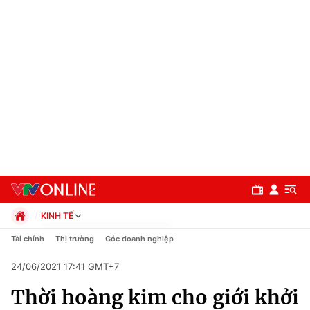
KINH TẾ
Chính trị
Tài chính
Thị trường
Góc doanh nghiệp
Xã hội
24/06/2021 17:41 GMT+7
Pháp luật
Chuyên mục
Kinh tế
Thời hoàng kim cho giới khởi
Thể thao