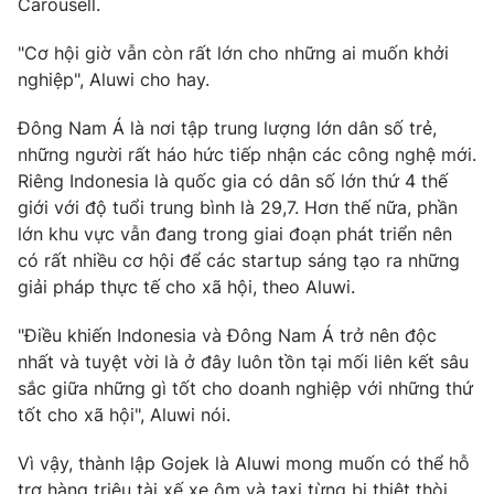
Carousell.
"Cơ hội giờ vẫn còn rất lớn cho những ai muốn khởi
nghiệp", Aluwi cho hay.
THỜI BÁO VTV
Đông Nam Á là nơi tập trung lượng lớn dân số trẻ,
những người rất háo hức tiếp nhận các công nghệ mới.
Theo dõi báo trên
Riêng Indonesia là quốc gia có dân số lớn thứ 4 thế
giới với độ tuổi trung bình là 29,7. Hơn thế nữa, phần
lớn khu vực vẫn đang trong giai đoạn phát triển nên
Cơ quan chủ quản:
Đài Truyền hình Việt Nam
có rất nhiều cơ hội để các startup sáng tạo ra những
Cơ quan báo chí:
Thời báo VTV
giải pháp thực tế cho xã hội, theo Aluwi.
Giấy phép hoạt động báo in và báo điện tử số 483/GP-BTTTT
cấp ngày 29/12/2023
"Điều khiến Indonesia và Đông Nam Á trở nên độc
Tổng Biên tập:
Vũ Thanh Thủy
nhất và tuyệt vời là ở đây luôn tồn tại mối liên kết sâu
Phó Tổng Biên tập:
Nguyễn Thị Mỹ Hạnh, Phạm Quốc Thắng,
sắc giữa những gì tốt cho doanh nghiệp với những thứ
Nguyễn Trọng Ninh
tốt cho xã hội", Aluwi nói.
Tổng đài VTV:
024.38 355 931 - 024.38 355 932
Vì vậy, thành lập Gojek là Aluwi mong muốn có thể hỗ
Ðiện thoại Thời báo VTV:
024.66 897 897
trợ hàng triệu tài xế xe ôm và taxi từng bị thiệt thòi