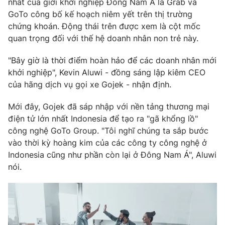
nhất của giới khởi nghiệp Đông Nam Á là Grab và
Phim VTV
Giải trí
GoTo công bố kế hoạch niêm yết trên thị trường
Hậu trường
chứng khoán. Động thái trên được xem là cột mốc
Điện ảnh
quan trọng đối với thế hệ doanh nhân non trẻ này.
Đời sống
Nhân vật
Âm nhạc
"Bây giờ là thời điểm hoàn hảo để các doanh nhân mới
Du lịch
Khán giả
Giáo dục
Sao
khởi nghiệp", Kevin Aluwi - đồng sáng lập kiêm CEO
Làm đẹp
Giải sao mai
của hãng dịch vụ gọi xe Gojek - nhận định.
Tuyển sinh
Công nghệ
Chất lượng cuộc sống
Mới đây, Gojek đã sáp nhập với nền tảng thương mại
Học trực tuyến
điện tử lớn nhất Indonesia để tạo ra "gã khổng lồ"
Hitech Công nghệ tương lai
Giao lưu trực tuyến
công nghệ GoTo Group. "Tôi nghĩ chúng ta sắp bước
Sản phẩm
vào thời kỳ hoàng kim của các công ty công nghệ ở
Indonesia cũng như phần còn lại ở Đông Nam Á", Aluwi
Lịch phát sóng
Thị trường
nói.
Tư vấn
Chuyên mục khác
Emagazine
Podcast