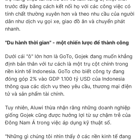
Email:
toasoan@vtv.vn
trước đây bằng cách kết nối họ với các công việc có
Liên hệ quảng cáo:
024-7300.7108
tính chất thường xuyên hơn và theo nhu cầu của người
dân như dịch vụ gọi xe, giao đồ ăn và chuyển phát
nhanh.
"Du hành thời gian" - một chiến lược để thành công
Dưới cái "ô" lớn hơn là GoTo, Gojek đang muốn khẳng
định bản thân với tư cách là một trụ cột chính trong
nền kinh tế Indonesia. GoTo cho biết công ty đang
đóng góp 2% vào GDP 1.100 tỷ USD của Indonesia
thông qua các dịch vụ theo yêu cầu, thương mại điện
tử và sản phẩm tài chính.
® Cấm sao chép dưới mọi hình thức nếu không có sự chấp
thuận bằng văn bản. Ghi rõ nguồn VTV.vn khi phát hành lại
Tuy nhiên, Aluwi thừa nhận rằng những doanh nghiệp
thông tin từ website này.
giống Gojek cũng được hưởng lợi từ sự chậm trễ của
Đông Nam Á trong việc áp dụng kỹ thuật số.
"Những gì chúng tôi nhìn thấy ở các nền kinh tế đang