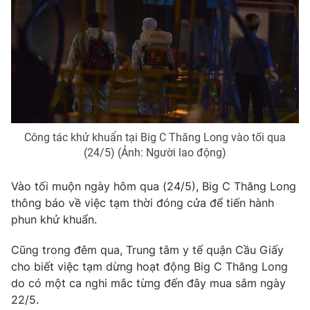
Photo
Infographic
Video
Shorts video
VTV Money
VTV Thể thao
Công tác khử khuẩn tại Big C Thăng Long vào tối qua
VTV Sức khoẻ
Bất động sản
(24/5) (Ảnh: Người lao động)
Thị trường 24h
Tấm lòng Việt
Vào tối muộn ngày hôm qua (24/5), Big C Thăng Long
thông báo về việc tạm thời đóng cửa để tiến hành
phun khử khuẩn.
VTV4
Vươn mình bằng AI
Cũng trong đêm qua, Trung tâm y tế quận Cầu Giấy
VTV9
VTV8
cho biết việc tạm dừng hoạt động Big C Thăng Long
do có một ca nghi mắc từng đến đây mua sắm ngày
22/5.
Liên hệ tòa soạn
English