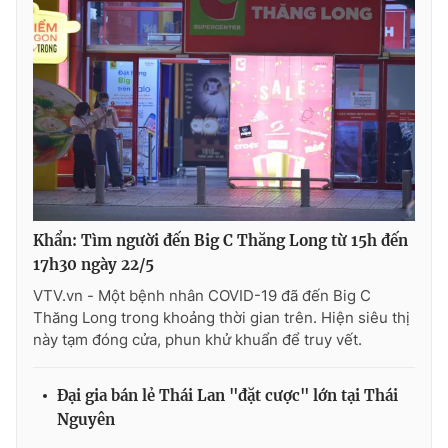
Ðiện thoại Thời báo VTV:
024.66 897 897
Email:
toasoan@vtv.vn
Liên hệ quảng cáo:
024-7300.7108
Khẩn: Tìm người đến Big C Thăng Long từ 15h đến
17h30 ngày 22/5
VTV.vn - Một bệnh nhân COVID-19 đã đến Big C
Thăng Long trong khoảng thời gian trên. Hiện siêu thị
này tạm đóng cửa, phun khử khuẩn để truy vết.
® Cấm sao chép dưới mọi hình thức nếu không có sự chấp
thuận bằng văn bản. Ghi rõ nguồn VTV.vn khi phát hành lại
thông tin từ website này.
Đại gia bán lẻ Thái Lan "đặt cược" lớn tại Thái
Nguyên