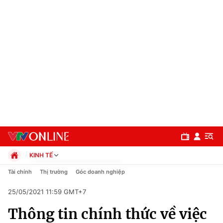
KINH TẾ
Chính trị
Tài chính
Thị trường
Góc doanh nghiệp
Xã hội
25/05/2021 11:59 GMT+7
Pháp luật
Chuyên mục
Kinh tế
Thông tin chính thức về việc
Thể thao