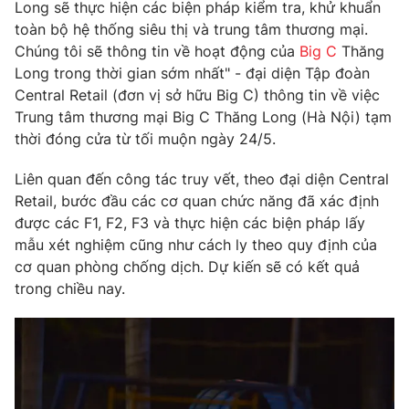
Phim VTV
Long sẽ thực hiện các biện pháp kiểm tra, khử khuẩn
Giải trí
toàn bộ hệ thống siêu thị và trung tâm thương mại.
Hậu trường
Chúng tôi sẽ thông tin về hoạt động của
Big C
Thăng
Điện ảnh
Đời sống
Long trong thời gian sớm nhất" - đại diện Tập đoàn
Nhân vật
Âm nhạc
Central Retail (đơn vị sở hữu Big C) thông tin về việc
Du lịch
Khán giả
Trung tâm thương mại Big C Thăng Long (Hà Nội) tạm
Giáo dục
Sao
thời đóng cửa từ tối muộn ngày 24/5.
Làm đẹp
Giải sao mai
Tuyển sinh
Công nghệ
Liên quan đến công tác truy vết, theo đại diện Central
Chất lượng cuộc sống
Học trực tuyến
Retail, bước đầu các cơ quan chức năng đã xác định
Hitech Công nghệ tương lai
được các F1, F2, F3 và thực hiện các biện pháp lấy
Giao lưu trực tuyến
mẫu xét nghiệm cũng như cách ly theo quy định của
Sản phẩm
cơ quan phòng chống dịch. Dự kiến sẽ có kết quả
Lịch phát sóng
trong chiều nay.
Thị trường
Tư vấn
Chuyên mục khác
Emagazine
Podcast