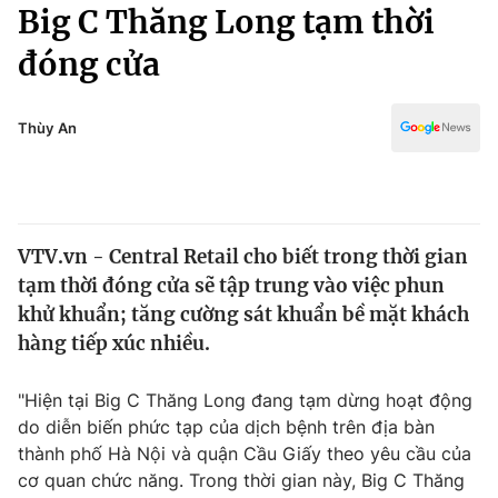
Chính trị
Big C Thăng Long tạm thời
Truyền hình
đóng cửa
Văn hóa - Giải trí
Xã hội
Y tế
Đời sống
Thùy An
Pháp luật
Công nghệ
Giáo dục
Y tế
VTV.vn - Central Retail cho biết trong thời gian
Thế giới
tạm thời đóng cửa sẽ tập trung vào việc phun
Tin tức
khử khuẩn; tăng cường sát khuẩn bề mặt khách
Kinh tế
hàng tiếp xúc nhiều.
Thế giới đó đây
Tài chính
Dữ liệu và đời sống
Câu chuyện quốc tế
"Hiện tại Big C Thăng Long đang tạm dừng hoạt động
Thị trường
do diễn biến phức tạp của dịch bệnh trên địa bàn
thành phố Hà Nội và quận Cầu Giấy theo yêu cầu của
Truyền hình
Góc doanh nghiệp
cơ quan chức năng. Trong thời gian này, Big C Thăng