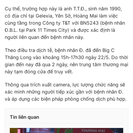
Cụ thể, trường hợp này là anh T.T.Đ., sinh năm 1990,
có địa chỉ tại Gelexia, Yên Sở, Hoàng Mai làm việc
cùng tầng trong Công ty T&T với BN5243 (bệnh nhân
THỜI BÁO VTV
Đ.B.L. tại Park 11 Times City) và được xác định là
người liên quan đến bệnh nhân này.
Theo điều tra dịch tễ, bệnh nhân Đ. đã đến Big C
Theo dõi báo trên
Thăng Long vào khoảng 15h-17h30 ngày 22/5. Do thời
gian đến nay đã qua 2 ngày, nên trung tâm thương mại
này tạm đóng cửa để truy vết.
Cơ quan chủ quản:
Đài Truyền hình Việt Nam
Cơ quan báo chí:
Thời báo VTV
Thông qua trích xuất camera, lực lượng chức năng sẽ
Giấy phép hoạt động báo in và báo điện tử số 483/GP-BTTTT
xác minh những người tiếp xúc gần với bệnh nhân Đ.
cấp ngày 29/12/2023
và áp dụng các biện pháp phòng chống dịch phù hợp.
Tổng Biên tập:
Vũ Thanh Thủy
Phó Tổng Biên tập:
Nguyễn Thị Mỹ Hạnh, Phạm Quốc Thắng,
Tin liên quan
Nguyễn Trọng Ninh
Tổng đài VTV:
024.38 355 931 - 024.38 355 932