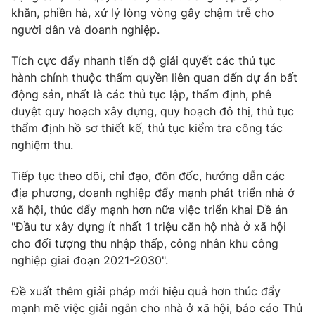
khăn, phiền hà, xử lý lòng vòng gây chậm trễ cho
người dân và doanh nghiệp.
Tích cực đẩy nhanh tiến độ giải quyết các thủ tục
THỜI BÁO VTV
hành chính thuộc thẩm quyền liên quan đến dự án bất
động sản, nhất là các thủ tục lập, thẩm định, phê
Theo dõi báo trên
duyệt quy hoạch xây dựng, quy hoạch đô thị, thủ tục
thẩm định hồ sơ thiết kế, thủ tục kiểm tra công tác
nghiệm thu.
Cơ quan chủ quản:
Đài Truyền hình Việt Nam
Cơ quan báo chí:
Thời báo VTV
Tiếp tục theo dõi, chỉ đạo, đôn đốc, hướng dẫn các
Giấy phép hoạt động báo in và báo điện tử số 483/GP-BTTTT
địa phương, doanh nghiệp đẩy mạnh phát triển nhà ở
cấp ngày 29/12/2023
xã hội, thúc đẩy mạnh hơn nữa việc triển khai Đề án
Tổng Biên tập:
Vũ Thanh Thủy
"Đầu tư xây dựng ít nhất 1 triệu căn hộ nhà ở xã hội
cho đối tượng thu nhập thấp, công nhân khu công
Phó Tổng Biên tập:
Nguyễn Thị Mỹ Hạnh, Phạm Quốc Thắng,
Nguyễn Trọng Ninh
nghiệp giai đoạn 2021-2030".
Tổng đài VTV:
024.38 355 931 - 024.38 355 932
Đề xuất thêm giải pháp mới hiệu quả hơn thúc đẩy
Ðiện thoại Thời báo VTV:
024.66 897 897
mạnh mẽ việc giải ngân cho nhà ở xã hội, báo cáo Thủ