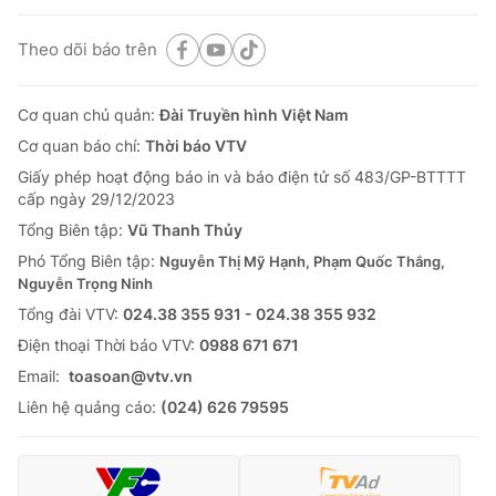
Theo dõi báo trên
Cơ quan chủ quản:
Đài Truyền hình Việt Nam
Cơ quan báo chí:
Thời báo VTV
Giấy phép hoạt động báo in và báo điện tử số 483/GP-BTTTT
cấp ngày 29/12/2023
Tổng Biên tập:
Vũ Thanh Thủy
Phó Tổng Biên tập:
Nguyễn Thị Mỹ Hạnh, Phạm Quốc Thắng,
Nguyễn Trọng Ninh
Tổng đài VTV:
024.38 355 931 - 024.38 355 932
Ðiện thoại Thời báo VTV:
0988 671 671
Email:
toasoan@vtv.vn
Liên hệ quảng cáo:
(024) 626 79595