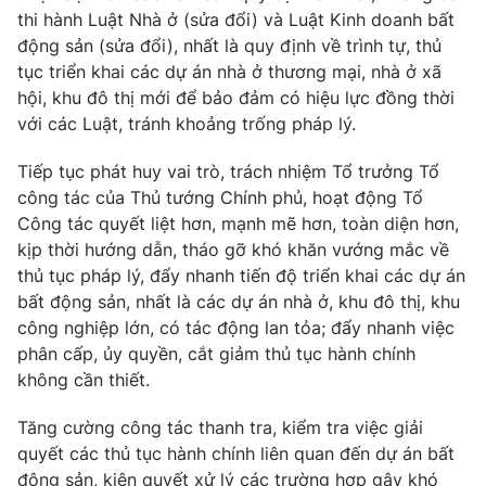
thi hành Luật Nhà ở (sửa đổi) và Luật Kinh doanh bất
Photo
Infographic
động sản (sửa đổi), nhất là quy định về trình tự, thủ
tục triển khai các dự án nhà ở thương mại, nhà ở xã
Video
hội, khu đô thị mới để bảo đảm có hiệu lực đồng thời
Shorts video
với các Luật, tránh khoảng trống pháp lý.
VTV Money
VTV Thể thao
Tiếp tục phát huy vai trò, trách nhiệm Tổ trưởng Tổ
công tác của Thủ tướng Chính phủ, hoạt động Tổ
VTV Sức khoẻ
Công tác quyết liệt hơn, mạnh mẽ hơn, toàn diện hơn,
Bất động sản
kịp thời hướng dẫn, tháo gỡ khó khăn vướng mắc về
thủ tục pháp lý, đẩy nhanh tiến độ triển khai các dự án
Thị trường 24h
Tấm lòng Việt
bất động sản, nhất là các dự án nhà ở, khu đô thị, khu
công nghiệp lớn, có tác động lan tỏa; đẩy nhanh việc
VTV4
Vươn mình bằng AI
phân cấp, ủy quyền, cắt giảm thủ tục hành chính
không cần thiết.
VTV9
VTV8
Tăng cường công tác thanh tra, kiểm tra việc giải
quyết các thủ tục hành chính liên quan đến dự án bất
Liên hệ tòa soạn
English
động sản, kiên quyết xử lý các trường hợp gây khó