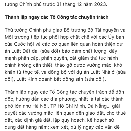
Email:
toasoan@vtv.vn
tướng Chính phủ trước 31 tháng 12 năm 2023.
Liên hệ quảng cáo:
024-7300.7108
Thành lập ngay các Tổ Công tác chuyên trách
Thủ tướng Chính phủ giao Bộ trưởng Bộ Tài nguyên và
Môi trường tiếp tục phối hợp chặt chẽ với các Ủy ban
của Quốc hội và các cơ quan liên quan hoàn thiện dự
án Luật Đất đai (sửa đổi) bảo đảm chất lượng, đẩy
mạnh phân cấp, phân quyền, cắt giảm thủ tục hành
chính không cần thiết, tháo gỡ được vướng mắc, khó
khăn từ thực tế, và đồng bộ với dự án Luật Nhà ở (sửa
đổi), Luật Kinh doanh bất động sản (sửa đổi).
® Cấm sao chép dưới mọi hình thức nếu không có sự chấp
Thành lập ngay các Tổ Công tác chuyên trách để đôn
thuận bằng văn bản. Ghi rõ nguồn VTV.vn khi phát hành lại
đốc, hướng dẫn các địa phương, nhất là tại các thành
thông tin từ website này.
phố lớn như Hà Nội, TP Hồ Chí Minh, Đà Nẵng… giải
quyết các vướng mắc liên quan đến giao đất, cho thuê
đất, xác định giá đất, lập quy hoạch, kế hoạch sử
dụng đất hàng năm; xem xét, xử lý ngay các vấn đề