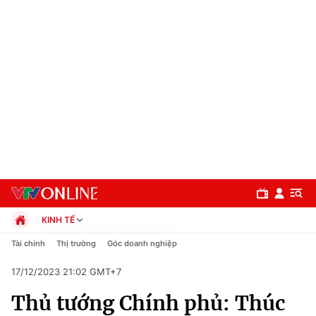
KINH TẾ
Chính trị
Tài chính
Thị trường
Góc doanh nghiệp
Xã hội
17/12/2023 21:02 GMT+7
Pháp luật
Chuyên mục
Kinh tế
Thủ tướng Chính phủ: Thúc
Thể thao