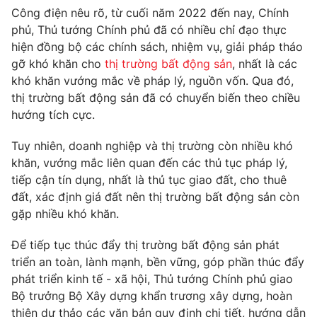
Phim VTV
Công điện nêu rõ, từ cuối năm 2022 đến nay, Chính
Giải trí
phủ, Thủ tướng Chính phủ đã có nhiều chỉ đạo thực
Hậu trường
Điện ảnh
hiện đồng bộ các chính sách, nhiệm vụ, giải pháp tháo
Đời sống
Nhân vật
gỡ khó khăn cho
thị trường bất động sản
, nhất là các
Âm nhạc
khó khăn vướng mắc về pháp lý, nguồn vốn. Qua đó,
Du lịch
Khán giả
Giáo dục
thị trường bất động sản đã có chuyển biến theo chiều
Sao
Làm đẹp
hướng tích cực.
Giải sao mai
Tuyển sinh
Công nghệ
Chất lượng cuộc sống
Tuy nhiên, doanh nghiệp và thị trường còn nhiều khó
Học trực tuyến
khăn, vướng mắc liên quan đến các thủ tục pháp lý,
Hitech Công nghệ tương lai
Giao lưu trực tuyến
tiếp cận tín dụng, nhất là thủ tục giao đất, cho thuê
Sản phẩm
đất, xác định giá đất nên thị trường bất động sản còn
gặp nhiều khó khăn.
Lịch phát sóng
Thị trường
Để tiếp tục thúc đẩy thị trường bất động sản phát
Tư vấn
triển an toàn, lành mạnh, bền vững, góp phần thúc đẩy
Chuyên mục khác
phát triển kinh tế - xã hội, Thủ tướng Chính phủ giao
Bộ trưởng Bộ Xây dựng khẩn trương xây dựng, hoàn
Emagazine
Podcast
thiện dự thảo các văn bản quy định chi tiết, hướng dẫn