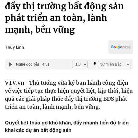
Chính trị
đẩy thị trường bất động sản
Truyền hình
phát triển an toàn, lành
Văn hóa - Giải trí
Xã hội
Y tế
mạnh, bền vững
Đời sống
Pháp luật
Công nghệ
Giáo dục
Thùy Linh
Y tế
Nghe đọc bài
4:51
Thế giới
VTV.vn -Thủ tướng vừa ký ban hành công điện
Tin tức
về việc tiếp tục thực hiện quyết liệt, kịp thời, hiệu
Kinh tế
Thế giới đó đây
quả các giải pháp thúc đẩy thị trường BĐS phát
Tài chính
triển an toàn, lành mạnh, bền vững.
Dữ liệu và đời sống
Câu chuyện quốc tế
Thị trường
Quyết liệt tháo gỡ khó khăn, đẩy nhanh tiến độ triển
Truyền hình
Góc doanh nghiệp
khai các dự án bất động sản