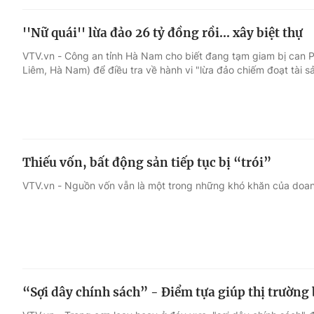
''Nữ quái'' lừa đảo 26 tỷ đồng rồi... xây biệt thự
VTV.vn - Công an tỉnh Hà Nam cho biết đang tạm giam bị can 
Liêm, Hà Nam) để điều tra về hành vi "lừa đảo chiếm đoạt tài sả
Thiếu vốn, bất động sản tiếp tục bị “trói”
VTV.vn - Nguồn vốn vẫn là một trong những khó khăn của doan
“Sợi dây chính sách” - Điểm tựa giúp thị trường