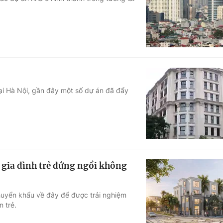
Góc ảnh
Giáo dục
Công nghệ
Tuyển sinh
Hitech Công ng
Học trực tuyến
Sản phẩm
ại Hà Nội, gần đây một số dự án đã đẩy
g
Thị trường
Tư vấn
 gia đình trẻ đứng ngồi không
huyển khẩu về đây để được trải nghiệm
 trẻ.