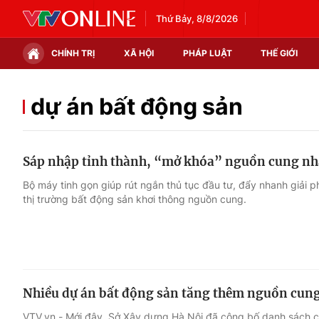
Thứ Bảy, 8/8/2026
CHÍNH TRỊ
XÃ HỘI
PHÁP LUẬT
THẾ GIỚI
Chính trị
Xã hội
dự án bất động sản
Thế giới
Kinh tế
Sáp nhập tỉnh thành, “mở khóa” nguồn cung nh
Tin tức
Tài chính
Bộ máy tinh gọn giúp rút ngắn thủ tục đầu tư, đẩy nhanh giải 
thị trường bất động sản khơi thông nguồn cung.
Thế giới đó đây
Thị trường
Câu chuyện quốc tế
Góc doanh nghiệp
Dữ liệu và đời sống
Nhiều dự án bất động sản tăng thêm nguồn cun
VTV.vn - Mới đây, Sở Xây dựng Hà Nội đã công bố danh sách cá