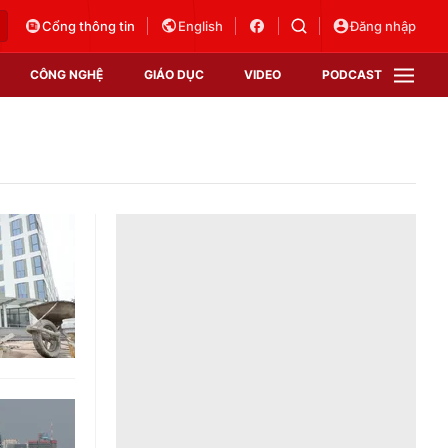
Cổng thông tin
English
Đăng nhập
CÔNG NGHỆ
GIÁO DỤC
VIDEO
PODCAST
VTV Money
VTV Thể thao
VTV Sức khoẻ
Bất động sản
Thị trường 24h
Tấm lòng Việt
Vươn mình bằng AI
VTV4
VTV8
VTV9
Lịch phát sóng
Giao lưu trực tuyến
Sự kiện