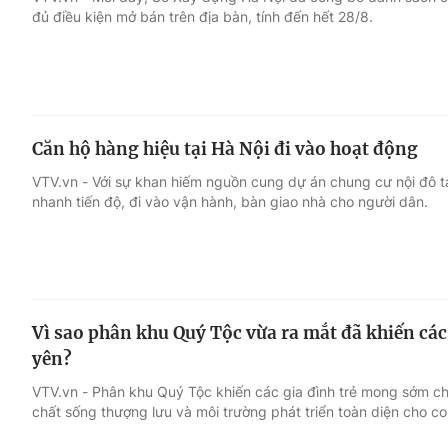
đủ điều kiện mở bán trên địa bàn, tính đến hết 28/8.
Giải trí
Đời sống
Điện ảnh
Du lịch
Căn hộ hàng hiệu tại Hà Nội đi vào hoạt động
Âm nhạc
Làm đẹp
VTV.vn - Với sự khan hiếm nguồn cung dự án chung cư nội đô t
nhanh tiến độ, đi vào vận hành, bàn giao nhà cho người dân.
Sao
Chất lượng cuộc sốn
Vì sao phân khu Quý Tộc vừa ra mắt đã khiến các
yên?
VTV.vn - Phân khu Quý Tộc khiến các gia đình trẻ mong sớm c
chất sống thượng lưu và môi trường phát triển toàn diện cho con