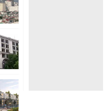
Liên hệ toà soạn
hệ tương lai