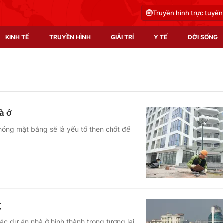
Truyền hình trực tuyến
KINH TẾ
TRUYỀN HÌNH
GIẢI TRÍ
Y TẾ
ĐỜI SỐNG
Pháp luật
Y tế
Truyền hình
Multimedia
à ở
Phim VTV
Video
phóng mặt bằng sẽ là yếu tố then chốt để
Hậu trường
Shorts video
Nhân vật
Podcast
Khán giả
EMagazine
Giải sao mai
Photo
g
Infographic
c dự án nhà ở hình thành trong tương lai