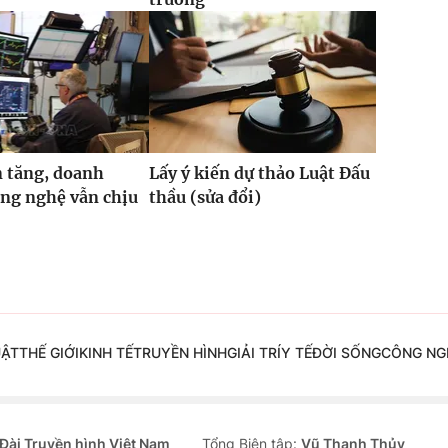
 tăng, doanh
Lấy ý kiến dự thảo Luật Đấu
ng nghệ vẫn chịu
thầu (sửa đổi)
UẬT
THẾ GIỚI
KINH TẾ
TRUYỀN HÌNH
GIẢI TRÍ
Y TẾ
ĐỜI SỐNG
CÔNG NG
Đài Truyền hình Việt Nam
Tổng Biên tập:
Vũ Thanh Thủy