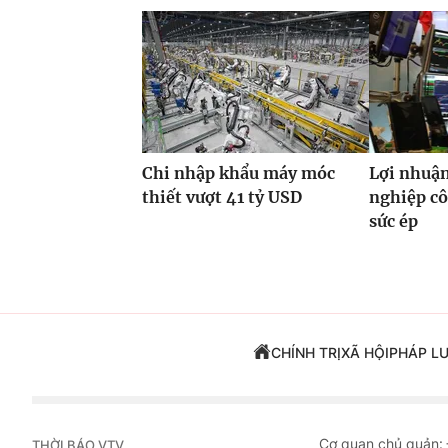
Chi nhập khẩu máy móc
Lợi nhuận
thiết vượt 41 tỷ USD
nghiệp cô
sức ép
CHÍNH TRỊ
XÃ HỘI
PHÁP L
Cơ quan chủ quản:
THỜI BÁO VTV