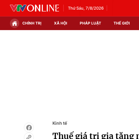
Thứ Sáu, 7/8/2026
CHÍNH TRỊ
XÃ HỘI
PHÁP LUẬT
THẾ GIỚI
Chính trị
Xã hội
Thế giới
Kinh tế
Tin tức
Tài chính
Thế giới đó đây
Thị trường
Câu chuyện quốc tế
Góc doanh nghiệp
Dữ liệu và đời sống
Kinh tế
Thuế giá trị gia tăng 