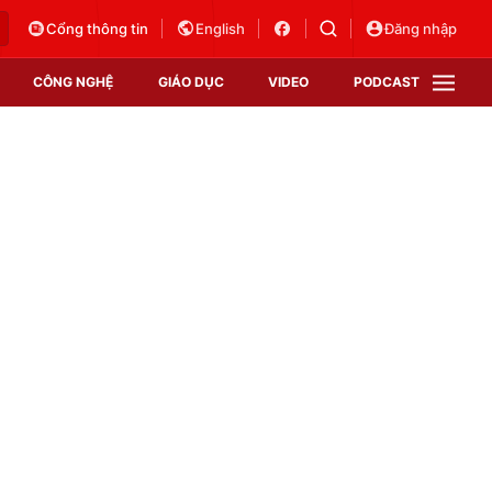
Cổng thông tin
English
Đăng nhập
CÔNG NGHỆ
GIÁO DỤC
VIDEO
PODCAST
VTV Money
VTV Thể thao
VTV Sức khoẻ
Bất động sản
Thị trường 24h
Tấm lòng Việt
Vươn mình bằng AI
VTV4
VTV8
VTV9
Lịch phát sóng
Giao lưu trực tuyến
Sự kiện