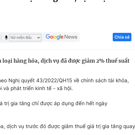
Góc ảnh
Giáo dục
Công nghệ
Chia sẻ
Tuyển sinh
Hitech Công ng
Học trực tuyến
Sản phẩm
loại hàng hóa, dịch vụ đã được giảm 2% thuế suất
g
Thị trường
Tư vấn
eo Nghị quyết 43/2022/QH15 về chính sách tài khóa,
 và phát triển kinh tế - xã hội.
á trị gia tăng chỉ được áp dụng đến hết ngày
a, dịch vụ trước đó được giảm thuế giá trị gia tăng quay