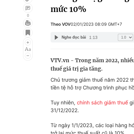
mức 10%
0
Theo VOV
02/01/2023 08:09 GMT+7
Giải trí
Đời sống
1:13
Nghe đọc bài
Điện ảnh
Du lịch
Âm nhạc
Làm đẹp
VTV.vn - Trong năm 2022, nhiều 
Sao
Chất lượng cuộc sốn
thuế giá trị gia tăng.
Chủ trương giảm thuế năm 2022 th
tiền tệ hỗ trợ Chương trình phục hồi
Tuy nhiên,
chính sách giảm thuế
gi
31/12/2022.
Từ ngày 1/1/2023, các loại hàng hó
trở lại mức thuế suất cũ là 10%.