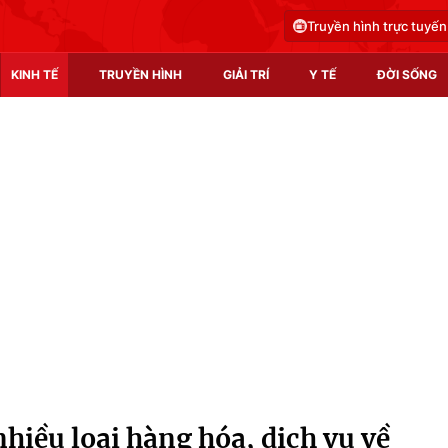
Truyền hình trực tuyến
KINH TẾ
TRUYỀN HÌNH
GIẢI TRÍ
Y TẾ
ĐỜI SỐNG
Pháp luật
Y tế
Truyền hình
Multimedia
Phim VTV
Video
Hậu trường
Shorts video
Nhân vật
Podcast
Khán giả
EMagazine
Giải sao mai
Photo
nhiều loại hàng hóa, dịch vụ về
Infographic