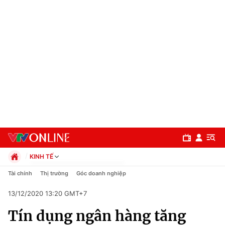
KINH TẾ
Chính trị
Tài chính
Thị trường
Góc doanh nghiệp
Xã hội
13/12/2020 13:20 GMT+7
Pháp luật
Chuyên mục
Kinh tế
Tín dụng ngân hàng tăng
Thể thao