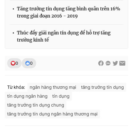
Tăng trưởng tín dụng tăng bình quân trên 16%
trong giai đoạn 2016 - 2019
THỜI BÁO VTV
Thúc đẩy giải ngân tín dụng để hỗ trợ tăng
trưởng kinh tế
Theo dõi báo trên
0
0
Cơ quan chủ quản:
Đài Truyền hình Việt Nam
Cơ quan báo chí:
Thời báo VTV
Từ khóa:
ngân hàng thương mại
tăng trưởng tín dụng
Giấy phép hoạt động báo in và báo điện tử số 483/GP-BTTTT
tín dụng ngân hàng
tín dụng
cấp ngày 29/12/2023
tăng trưởng tín dụng chung
Tổng Biên tập:
Vũ Thanh Thủy
tăng trưởng tín dụng ngân hàng thương mại
Phó Tổng Biên tập:
Nguyễn Thị Mỹ Hạnh, Phạm Quốc Thắng,
Nguyễn Trọng Ninh
Tổng đài VTV:
024.38 355 931 - 024.38 355 932