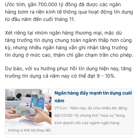
Phim VTV
Ước tính, gần 700.000 tỷ đồng đã được các ngân
Giải trí
hàng bơm ra nền kinh tế thông qua hoạt động tín dụng
Hậu trường
từ đầu năm đến cuối tháng 11.
Điện ảnh
Đời sống
Nhân vật
Âm nhạc
Xét riêng tại nhóm ngân hàng thương mại, mặc dù
Du lịch
Khán giả
tăng trưởng tín dụng chung toàn ngành thấp hơn cùng
Giáo dục
Sao
kỳ, nhưng nhiều ngân hàng vẫn ghi nhận tăng trưởng
Làm đẹp
Giải sao mai
tín dụng ở mức cao, thậm chí gần chạm trần cho phép.
Tuyển sinh
Công nghệ
Chất lượng cuộc sống
Học trực tuyến
Dự báo, với xu hướng phục hồi tín dụng hiện nay, tăng
Hitech Công nghệ tương lai
trưởng tín dụng cả năm nay có thể đạt 9 - 10%.
Giao lưu trực tuyến
Sản phẩm
Ngân hàng đẩy mạnh tín dụng cuối
Lịch phát sóng
Thị trường
năm
VTV.vn - Năm nay, dù chịu nhiều tác động
Tư vấn
bởi COVID-19, nhưng tính "mùa vụ" trong
Chuyên mục khác
kinh doanh vốn của ngành ngân hàng
Emagazine
Podcast
không vì thế mà thay đổi.