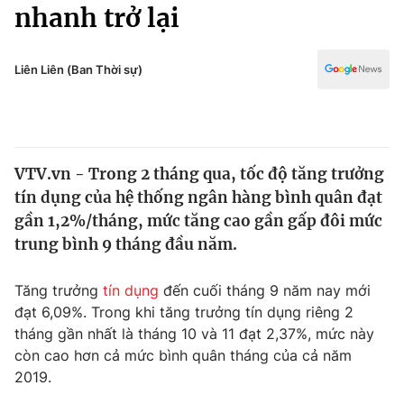
Chính trị
nhanh trở lại
Truyền hình
Văn hóa - Giải trí
Xã hội
Y tế
Liên Liên (Ban Thời sự)
Đời sống
Pháp luật
Công nghệ
Giáo dục
Y tế
VTV.vn - Trong 2 tháng qua, tốc độ tăng trưởng
tín dụng của hệ thống ngân hàng bình quân đạt
Thế giới
gần 1,2%/tháng, mức tăng cao gần gấp đôi mức
trung bình 9 tháng đầu năm.
Tin tức
Kinh tế
Thế giới đó đây
Tăng trưởng
tín dụng
đến cuối tháng 9 năm nay mới
Tài chính
đạt 6,09%. Trong khi tăng trưởng tín dụng riêng 2
Dữ liệu và đời sống
Câu chuyện quốc tế
tháng gần nhất là tháng 10 và 11 đạt 2,37%, mức này
Thị trường
còn cao hơn cả mức bình quân tháng của cả năm
Truyền hình
Góc doanh nghiệp
2019.