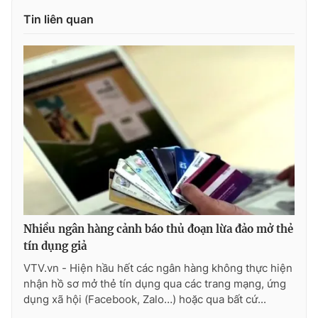
Tin liên quan
Photo
Infographic
Video
Shorts video
VTV Money
VTV Thể thao
VTV Sức khoẻ
Bất động sản
Thị trường 24h
Tấm lòng Việt
VTV4
Vươn mình bằng AI
Nhiều ngân hàng cảnh báo thủ đoạn lừa đảo mở thẻ
tín dụng giả
VTV.vn - Hiện hầu hết các ngân hàng không thực hiện
VTV9
VTV8
nhận hồ sơ mở thẻ tín dụng qua các trang mạng, ứng
dụng xã hội (Facebook, Zalo…) hoặc qua bất cứ...
Liên hệ tòa soạn
English