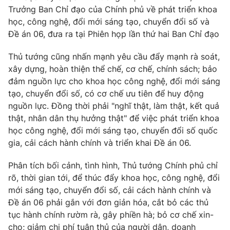
Phim VTV
Trưởng Ban Chỉ đạo của Chính phủ về phát triển khoa
Giải trí
học, công nghệ, đổi mới sáng tạo, chuyển đổi số và
Hậu trường
Điện ảnh
Đề án 06, đưa ra tại Phiên họp lần thứ hai Ban Chỉ đạo
Đời sống
Nhân vật
Âm nhạc
Thủ tướng cũng nhấn mạnh yêu cầu đẩy mạnh rà soát,
Du lịch
Khán giả
xây dựng, hoàn thiện thể chế, cơ chế, chính sách; bảo
Giáo dục
Sao
đảm nguồn lực cho khoa học công nghệ, đổi mới sáng
Làm đẹp
Giải sao mai
Tuyển sinh
tạo, chuyển đổi số, có cơ chế ưu tiên để huy động
Công nghệ
Chất lượng cuộc sống
nguồn lực. Đồng thời phải "nghĩ thật, làm thật, kết quả
Học trực tuyến
thật, nhân dân thụ hưởng thật" để việc phát triển khoa
Hitech Công nghệ tương lai
Giao lưu trực tuyến
học công nghệ, đổi mới sáng tạo, chuyển đổi số quốc
Sản phẩm
gia, cải cách hành chính và triển khai Đề án 06.
Lịch phát sóng
Thị trường
Phân tích bối cảnh, tình hình, Thủ tướng Chính phủ chỉ
rõ, thời gian tới, để thúc đẩy khoa học, công nghệ, đổi
Tư vấn
mới sáng tạo, chuyển đổi số, cải cách hành chính và
Chuyên mục khác
Đề án 06 phải gắn với đơn giản hóa, cắt bỏ các thủ
tục hành chính rườm rà, gây phiền hà; bỏ cơ chế xin-
Emagazine
Podcast
cho; giảm chi phí tuân thủ của người dân, doanh