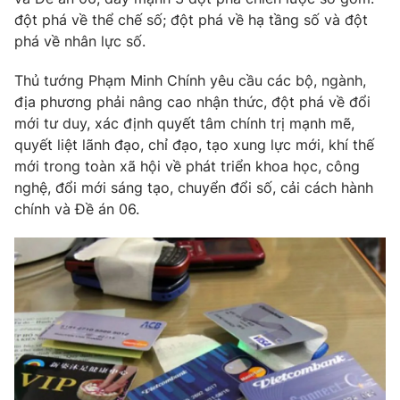
đột phá về thể chế số; đột phá về hạ tầng số và đột
phá về nhân lực số.
Thủ tướng Phạm Minh Chính yêu cầu các bộ, ngành,
THỜI BÁO VTV
địa phương phải nâng cao nhận thức, đột phá về đổi
mới tư duy, xác định quyết tâm chính trị mạnh mẽ,
Theo dõi báo trên
quyết liệt lãnh đạo, chỉ đạo, tạo xung lực mới, khí thế
mới trong toàn xã hội về phát triển khoa học, công
nghệ, đổi mới sáng tạo, chuyển đổi số, cải cách hành
Cơ quan chủ quản:
Đài Truyền hình Việt Nam
chính và Đề án 06.
Cơ quan báo chí:
Thời báo VTV
Giấy phép hoạt động báo in và báo điện tử số 483/GP-BTTTT
cấp ngày 29/12/2023
Tổng Biên tập:
Vũ Thanh Thủy
Phó Tổng Biên tập:
Nguyễn Thị Mỹ Hạnh, Phạm Quốc Thắng,
Nguyễn Trọng Ninh
Tổng đài VTV:
024.38 355 931 - 024.38 355 932
Ðiện thoại Thời báo VTV:
024.66 897 897