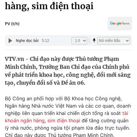
Chính trị
hàng, sim điện thoại
Truyền hình
Văn hóa - Giải trí
Xã hội
Y tế
PV (t/h)
Đời sống
Pháp luật
Công nghệ
Nghe đọc bài
5:12
Giáo dục
Y tế
VTV.vn - Chỉ đạo này được Thủ tướng Phạm
Minh Chính, Trưởng Ban Chỉ đạo của Chính phủ
Thế giới
về phát triển khoa học, công nghệ, đổi mới sáng
tạo, chuyển đổi số và Đề án 06.
Tin tức
Kinh tế
Thế giới đó đây
Bộ Công an phối hợp với Bộ Khoa học Công nghệ,
Tài chính
Ngân hàng Nhà nước Việt Nam và các cơ quan, doanh
Dữ liệu và đời sống
Câu chuyện quốc tế
nghiệp liên quan triển khai chiến dịch tổng rà soát
tài
Thị trường
khoản ngân hàng
,
sim điện thoại
để tăng cường quản
Truyền hình
Góc doanh nghiệp
lý nhà nước, phòng ngừa tội phạm lừa đảo trực tuyến.
Chỉ đạo này được Thủ tướng Phạm Minh Chính,