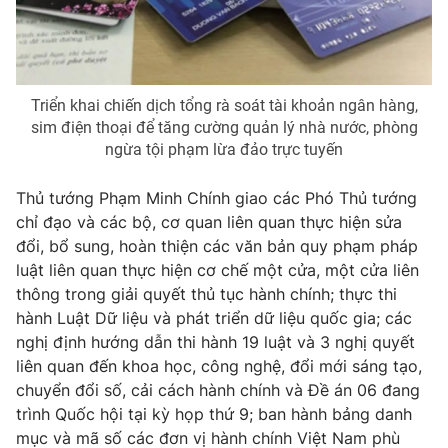
Email:
toasoan@vtv.vn
Liên hệ quảng cáo:
024-7300.7108
Triển khai chiến dịch tổng rà soát tài khoản ngân hàng,
sim điện thoại để tăng cường quản lý nhà nước, phòng
ngừa tội phạm lừa đảo trực tuyến
Thủ tướng Phạm Minh Chính giao các Phó Thủ tướng
chỉ đạo và các bộ, cơ quan liên quan thực hiện sửa
đổi, bổ sung, hoàn thiện các văn bản quy phạm pháp
luật liên quan thực hiện cơ chế một cửa, một cửa liên
thông trong giải quyết thủ tục hành chính; thực thi
® Cấm sao chép dưới mọi hình thức nếu không có sự chấp
hành Luật Dữ liệu và phát triển dữ liệu quốc gia; các
thuận bằng văn bản. Ghi rõ nguồn VTV.vn khi phát hành lại
nghị định hướng dẫn thi hành 19 luật và 3 nghị quyết
thông tin từ website này.
liên quan đến khoa học, công nghệ, đổi mới sáng tạo,
chuyển đổi số, cải cách hành chính và Đề án 06 đang
trình Quốc hội tại kỳ họp thứ 9; ban hành bảng danh
mục và mã số các đơn vị hành chính Việt Nam phù