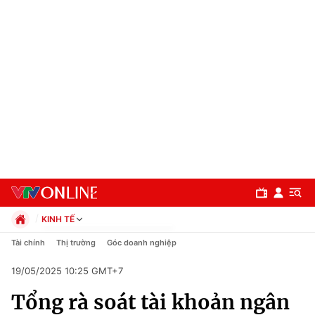
KINH TẾ
Chính trị
Tài chính
Thị trường
Góc doanh nghiệp
Xã hội
19/05/2025 10:25 GMT+7
Pháp luật
Chuyên mục
Kinh tế
Tổng rà soát tài khoản ngân
Thể thao