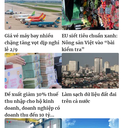
Giá vé máy bay nhiều
EU siết tiêu chuẩn xanh:
chặng tăng vọt dịp nghỉ
Nông sản Việt vào “bài
lễ 2/9
kiểm tra”
Đề xuất giảm 30% thuế
Làm sạch dữ liệu đất đai
thu nhập cho hộ kinh
trên cả nước
doanh, doanh nghiệp có
doanh thu đến 10 tỷ...