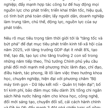
nghiệp; đẩy mạnh hợp tác công tư để huy động mọi
Photo
Infographic
nguồn lực cho phát triển; triển khai thần tốc, hiệu quả,
có tính bứt phá toàn diện; lấy người dân, doanh nghiệp
Video
làm trung tâm, chủ thể, động lực, nguồn lực của sự
Shorts video
phát triển.
VTV Money
VTV Thể thao
Nêu rõ mục tiêu trọng tâm thời giới tới là "tăng tốc và
bứt phá" để đạt mục tiêu phát triển kinh tế-xã hội của
VTV Sức khoẻ
năm 2025, với tăng trưởng GDP đạt ít nhất 8%, tạo
Bất động sản
thế, tạo đà, tạo lực cho tăng trưởng 2 con số trong
những năm tiếp theo, Thủ tướng Chính phủ yêu cầu
Thị trường 24h
Tấm lòng Việt
phải đổi mới mạnh mẽ phương thức lãnh đạo, chỉ đạo,
điều hành, tác phong, lề lối làm việc theo hướng khoa
VTV4
Vươn mình bằng AI
học, chuyên nghiệp, hiện đại với phương châm "Bộ
máy tinh gọn - Dữ liệu kết nối - Quản trị hiện đại"; bố
trí kinh phí, bảo đảm mục tiêu dành 3% tổng chi ngân
VTV9
VTV8
sách Nhà nước hằng năm cho khoa học, công nghệ,
đổi mới sáng tạo, chuyển đổi số, cải cách hành chính
Liên hệ tòa soạn
English
và Đề án 06; đẩy mạnh 3 đột phá chiến lược số gồm: