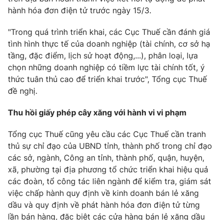
hành hóa đơn điện tử trước ngày 15/3.
Photo
Infographic
"Trong quá trình triển khai, các Cục Thuế cần đánh giá
tình hình thực tế của doanh nghiệp (tài chính, cơ sở hạ
Video
Shorts video
tầng, đặc điểm, lịch sử hoạt động,...), phân loại, lựa
chọn những doanh nghiệp có tiềm lực tài chính tốt, ý
VTV Money
VTV Thể thao
thức tuân thủ cao để triển khai trước", Tổng cục Thuế
đề nghị.
VTV Sức khoẻ
Bất động sản
Thu hồi giấy phép cây xăng với hành vi vi phạm
Thị trường 24h
Tấm lòng Việt
Tổng cục Thuế cũng yêu cầu các Cục Thuế cần tranh
thủ sự chỉ đạo của UBND tỉnh, thành phố trong chỉ đạo
các sở, ngành, Công an tỉnh, thành phố, quận, huyện,
VTV4
Vươn mình bằng AI
xã, phường tại địa phương tổ chức triển khai hiệu quả
các đoàn, tổ công tác liên ngành để kiểm tra, giám sát
VTV9
VTV8
việc chấp hành quy định về kinh doanh bán lẻ xăng
dầu và quy định về phát hành hóa đơn điện tử từng
Liên hệ tòa soạn
English
lần bán hàng, đặc biệt các cửa hàng bán lẻ xăng dầu