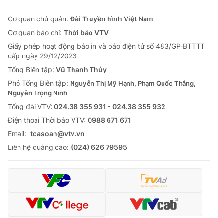
Cơ quan chủ quản:
Đài Truyền hình Việt Nam
Cơ quan báo chí:
Thời báo VTV
Giấy phép hoạt động báo in và báo điện tử số 483/GP-BTTTT
cấp ngày 29/12/2023
Tổng Biên tập:
Vũ Thanh Thủy
Phó Tổng Biên tập:
Nguyễn Thị Mỹ Hạnh, Phạm Quốc Thắng,
Nguyễn Trọng Ninh
Tổng đài VTV:
024.38 355 931 - 024.38 355 932
Ðiện thoại Thời báo VTV:
0988 671 671
Email:
toasoan@vtv.vn
Liên hệ quảng cáo:
(024) 626 79595