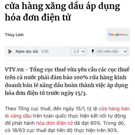
Chính trị
cửa hàng xăng dầu áp dụng
Truyền hình
hóa đơn điện tử
Văn hóa - Giải trí
Xã hội
Y tế
Đời sống
Thùy Linh
Pháp luật
Công nghệ
Giáo dục
Nghe đọc bài
3:00
Y tế
VTV.vn - Tổng cục thuế vừa yêu cầu các cục thuế
Thế giới
trên cả nước phải đảm bảo 100% cửa hàng kinh
Tin tức
doanh bán lẻ xăng dầu hoàn thành việc áp dụng
Kinh tế
hóa đơn điện tử trước ngày 15/3.
Thế giới đó đây
Tài chính
Dữ liệu và đời sống
Câu chuyện quốc tế
Theo Tổng cục thuế, đến ngày 15/1, tỷ lệ
cửa hàng bán
Thị trường
lẻ xăng dầu
trên toàn quốc thực hiện kết nối tự động
để phát hành
hóa đơn điện tử
đã đạt 60%. Trong đó,
Truyền hình
Góc doanh nghiệp
có 18/63 cục thuế đạt tiến độ thực hiện trên 90%.