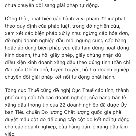
chưa chuyển đổi sang giải pháp tự động.
Đồng thời, phát hiện các hành vi vi phạm để xử phạt
theo quy định của pháp luật, trong đó nghiên cứu,
THỜI BÁO VTV
xem xét các biện pháp xử lý như: ngừng cấp hóa đơn,
đề nghị doanh nghiệp đầu mối ngừng cung cấp hàng
hoặc áp dụng biện pháp yêu cầu tạm dừng hoạt động
kinh doanh, thu hồi giấy phép, giấy chứng nhận đủ
Theo dõi báo trên
điều kiện kinh doanh xăng dầu theo đúng tinh thần chỉ
đạo của Chính phủ, tuyên truyên, hỗ trợ doanh nghiệp
Cơ quan chủ quản:
Đài Truyền hình Việt Nam
chuyển đổi giải pháp kết nối tự động phát hành.
Cơ quan báo chí:
Thời báo VTV
Tổng cục Thuế cũng đề nghị Cục Thuế các tỉnh, thành
Giấy phép hoạt động báo in và báo điện tử số 483/GP-BTTTT
phố cung cấp tới các doanh nghiệp, cửa hàng bán lẻ
cấp ngày 29/12/2023
xăng dầu thông tin của 22 doanh nghiệp đã được Ủy
Tổng Biên tập:
Vũ Thanh Thủy
ban Tiêu chuẩn Đo lường Chất lượng quốc gia phê
Phó Tổng Biên tập:
Nguyễn Thị Mỹ Hạnh, Phạm Quốc Thắng,
duyệt mẫu cột đo để cung cấp cột đo kết nối tự động
Nguyễn Trọng Ninh
cho các doanh nghiệp, cửa hàng bán lẻ xăng dầu làm
Tổng đài VTV:
024.38 355 931 - 024.38 355 932
việc.