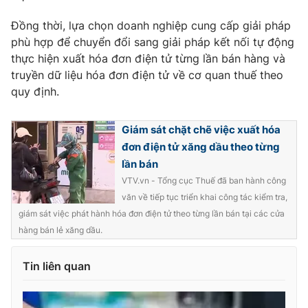
Ðiện thoại Thời báo VTV:
024.66 897 897
Đồng thời, lựa chọn doanh nghiệp cung cấp giải pháp
Email:
toasoan@vtv.vn
phù hợp để chuyển đổi sang giải pháp kết nối tự động
Liên hệ quảng cáo:
024-7300.7108
thực hiện xuất hóa đơn điện tử từng lần bán hàng và
truyền dữ liệu hóa đơn điện tử về cơ quan thuế theo
quy định.
Giám sát chặt chẽ việc xuất hóa
đơn điện tử xăng dầu theo từng
lần bán
VTV.vn - Tổng cục Thuế đã ban hành công
văn về tiếp tục triển khai công tác kiểm tra,
giám sát việc phát hành hóa đơn điện tử theo từng lần bán tại các cửa
hàng bán lẻ xăng dầu.
® Cấm sao chép dưới mọi hình thức nếu không có sự chấp
thuận bằng văn bản. Ghi rõ nguồn VTV.vn khi phát hành lại
Tin liên quan
thông tin từ website này.