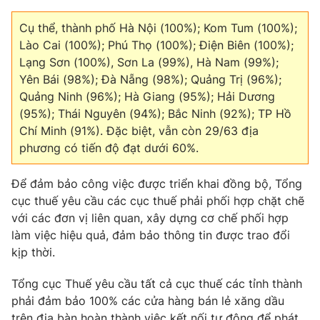
Phim VTV
Giải trí
Cụ thể, thành phố Hà Nội (100%); Kom Tum (100%);
Hậu trường
Điện ảnh
Lào Cai (100%); Phú Thọ (100%); Điện Biên (100%);
Đời sống
Nhân vật
Lạng Sơn (100%), Sơn La (99%), Hà Nam (99%);
Âm nhạc
Yên Bái (98%); Đà Nẵng (98%); Quảng Trị (96%);
Du lịch
Khán giả
Quảng Ninh (96%); Hà Giang (95%); Hải Dương
Giáo dục
Sao
(95%); Thái Nguyên (94%); Bắc Ninh (92%); TP Hồ
Làm đẹp
Giải sao mai
Tuyển sinh
Chí Minh (91%). Đặc biệt, vẫn còn 29/63 địa
Công nghệ
Chất lượng cuộc sống
phương có tiến độ đạt dưới 60%.
Học trực tuyến
Hitech Công nghệ tương lai
Giao lưu trực tuyến
Để đảm bảo công việc được triển khai đồng bộ, Tổng
Sản phẩm
cục thuế yêu cầu các cục thuế phải phối hợp chặt chẽ
với các đơn vị liên quan, xây dựng cơ chế phối hợp
Lịch phát sóng
Thị trường
làm việc hiệu quả, đảm bảo thông tin được trao đổi
kịp thời.
Tư vấn
Chuyên mục khác
Tổng cục Thuế yêu cầu tất cả cục thuế các tỉnh thành
phải đảm bảo 100% các cửa hàng bán lẻ xăng dầu
Emagazine
Podcast
trên địa bàn hoàn thành việc kết nối tự động để phát