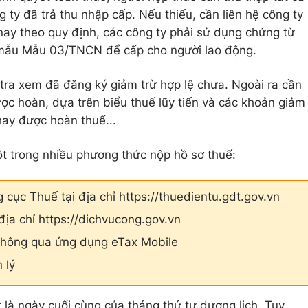
 ty đã trả thu nhập cấp. Nếu thiếu, cần liên hệ công ty
 nay theo quy định, các công ty phải sử dụng chứng từ
 mẫu Mẫu 03/TNCN để cấp cho người lao động.
tra xem đã đăng ký giảm trừ hợp lệ chưa. Ngoài ra cần
ược hoàn, dựa trên biểu thuế lũy tiến và các khoản giảm
hay được hoàn thuế...
t trong nhiều phương thức nộp hồ sơ thuế:
 cục Thuế tại địa chỉ https://thuedientu.gdt.gov.vn
địa chỉ https://dichvucong.gov.vn
g thông qua ứng dụng eTax Mobile
 lý
 là ngày cuối cùng của tháng thứ tư dương lịch. Tuy