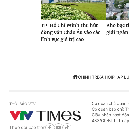
TP. Hồ Chí Minh thu hút
Kho bạc t
dòng vốn Châu Âu vào các
giải ngân
lĩnh vực giá trị cao
CHÍNH TRỊ
XÃ HỘI
PHÁP L
Cơ quan chủ quản:
THỜI BÁO VTV
Cơ quan báo chí:
T
Giấy phép hoạt độn
483/GP-BTTTT cấp
Theo dõi báo trên