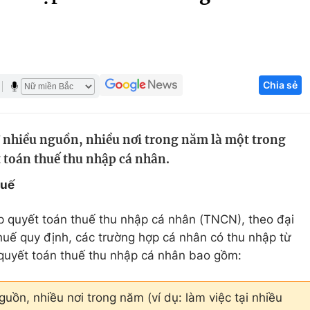
Góc ảnh
Giáo dục
Công nghệ
Chia sẻ
Tuyển sinh
Hitech Công ng
Học trực tuyến
Sản phẩm
 nhiều nguồn, nhiều nơi trong năm là một trong
g
Thị trường
t toán thuế thu nhập cá nhân.
Tư vấn
huế
ếp quyết toán thuế thu nhập cá nhân (TNCN), theo đại
huế quy định, các trường hợp cá nhân có thu nhập từ
p quyết toán thuế thu nhập cá nhân bao gồm:
uồn, nhiều nơi trong năm (ví dụ: làm việc tại nhiều