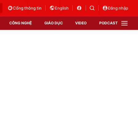
Cổng thông tin
English
Đăng nhập
CÔNG NGHỆ
GIÁO DỤC
VIDEO
PODCAST
VTV Money
VTV Thể thao
VTV Sức khoẻ
Bất động sản
Thị trường 24h
Tấm lòng Việt
Vươn mình bằng AI
VTV4
VTV8
VTV9
Lịch phát sóng
Giao lưu trực tuyến
Sự kiện