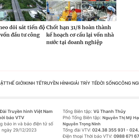
heo dõi sát tiến độ
Chốt hạn 31/8 hoàn thành
 vốn đầu tư công
kế hoạch cơ cấu lại vốn nhà
nước tại doanh nghiệp
UẬT
THẾ GIỚI
KINH TẾ
TRUYỀN HÌNH
GIẢI TRÍ
Y TẾ
ĐỜI SỐNG
CÔNG NG
Đài Truyền hình Việt Nam
Tổng Biên tập:
Vũ Thanh Thủy
hời báo VTV
Phó Tổng Biên tập:
Nguyễn Thị Mỹ Hạ
g báo in và báo điện tử số
Nguyễn Trọng Ninh
 ngày 29/12/2023
Tổng đài VTV:
024.38 355 931 - 024
Ðiện thoại Thời báo VTV:
0988 671 6