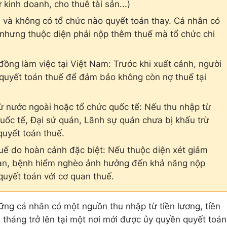
kinh doanh, cho thuê tài sản...)
 và không có tổ chức nào quyết toán thay. Cá nhân có
g nhưng thuộc diện phải nộp thêm thuế mà tổ chức chi
đồng làm việc tại Việt Nam: Trước khi xuất cảnh, người
 quyết toán thuế để đảm bảo không còn nợ thuế tại
ừ nước ngoài hoặc tổ chức quốc tế: Nếu thu nhập từ
uốc tế, Đại sứ quán, Lãnh sự quán chưa bị khấu trừ
quyết toán thuế.
uế do hoàn cảnh đặc biệt: Nếu thuộc diện xét giảm
i nạn, bệnh hiểm nghèo ảnh hưởng đến khả năng nộp
 quyết toán với cơ quan thuế.
ững cá nhân có một nguồn thu nhập từ tiền lương, tiền
 tháng trở lên tại một nơi mới được ủy quyền quyết toán