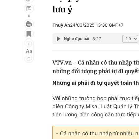
lưu ý
0
Thuỳ An
24/03/2025 13:30 GMT+7
Giải trí
Đời sống
3:27
Nghe đọc bài
Điện ảnh
Du lịch
Âm nhạc
Làm đẹp
VTV.vn - Cá nhân có thu nhập từ
Sao
Chất lượng cuộc sốn
những đối tượng phải tự đi quyế
Những ai phải đi tự quyết toán t
Với những trường hợp phải trực ti
diện Công ty Misa, Luật Quản lý T
tiền lương, tiền công cần trực tiế
- Cá nhân có thu nhập từ nhiều ng