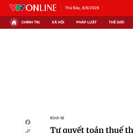
Thứ Bảy, 8/8/2026
CHÍNH TRỊ
XÃ HỘI
PHÁP LUẬT
THẾ GIỚI
Chính trị
Xã hội
Thế giới
Kinh tế
Tin tức
Tài chính
Thế giới đó đây
Thị trường
Câu chuyện quốc tế
Góc doanh nghiệp
Dữ liệu và đời sống
Kinh tế
Tự quyết toán thuế t