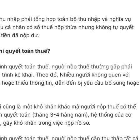
hu nhập phải tổng hợp toàn bộ thu nhập và nghĩa vụ
u cá nhân có số thuế nộp thừa nhưng không tự quyết
 tiền đã nộp dư.
i quyết toán thuế?
rình quyết toán thuế, người nộp thuế thường gặp phải
 trình kê khai. Theo đó, Nhiều người không quen với
ai hoặc thiếu thông tin, dẫn đến bị yêu cầu bổ sung hoặc
ải cũng là một khó khăn khác mà người nộp thuế có thể
m quyết toán (tháng 3-4 hàng năm), hệ thống của cơ
, gây khó khăn trong việc nộp hồ sơ.
rình quyết toán thuế, người nộp thuế cần thu thập tất cả