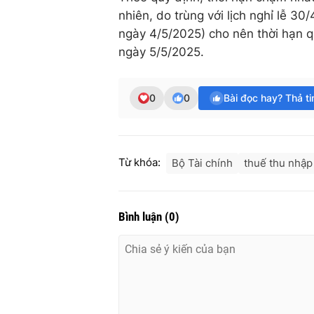
nhiên, do trùng với lịch nghỉ lễ 3
ngày 4/5/2025) cho nên thời hạn q
ngày 5/5/2025.
0
0
Bài đọc hay? Thả t
Từ khóa:
Bộ Tài chính
thuế thu nhập
Bình luận
(
0
)