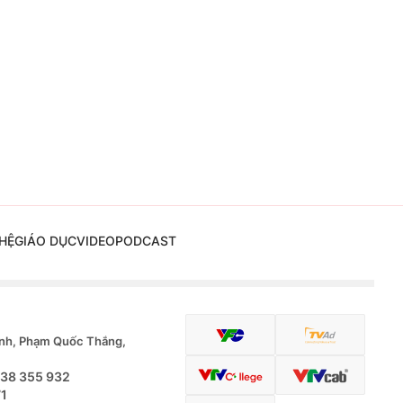
HỆ
GIÁO DỤC
VIDEO
PODCAST
nh, Phạm Quốc Thắng,
.38 355 932
71