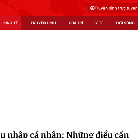
Truyền hình trực tuyến
KINH TẾ
TRUYỀN HÌNH
GIẢI TRÍ
Y TẾ
ĐỜI SỐNG
Pháp luật
Y tế
Truyền hình
Multimedia
Phim VTV
Video
Hậu trường
Shorts video
Nhân vật
Podcast
Khán giả
EMagazine
Giải sao mai
Photo
hu nhập cá nhân: Những điều cần
Infographic